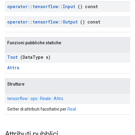
operator
::
tensorflow
::
Input
() const
operator
::
tensorflow
::
Output
() const
Funzioni pubbliche statiche
Tout
(Data
Type x)
Attrs
Strutture
tensorflow:: ops:: Reale:: Attrs
Setter di attributi facoltativi per
Real
.
Attributi pubblici