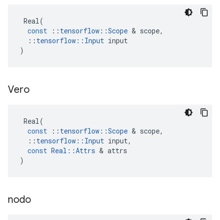
Real
(
const
::
tensorflow
::
Scope
&
scope
,
::
tensorflow
::
Input
input
)
Vero
Real
(
const
::
tensorflow
::
Scope
&
scope
,
::
tensorflow
::
Input
input
,
const
Real
::
Attrs
&
attrs
)
nodo