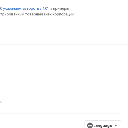
С указанием авторства 4.0"
, а примеры
гистрированный товарный знак корпорации
а
к