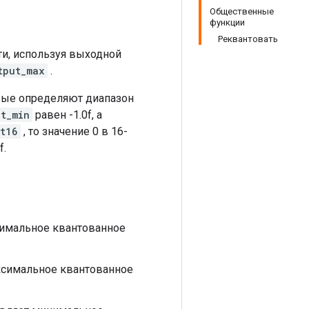
Общественные
функции
Реквантовать
ти, используя выходной
tput_max
.
рые определяют диапазон
ut_min
равен -1.0f, а
t16
, то значение 0 в 16-
f.
инимальное квантованное
аксимальное квантованное