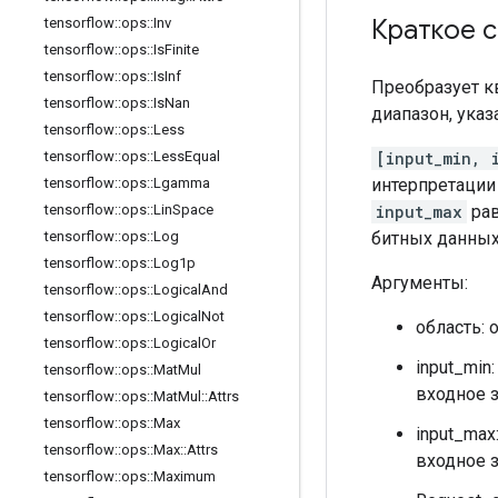
Краткое 
tensorflow
::
ops
::
Inv
tensorflow
::
ops
::
Is
Finite
tensorflow
::
ops
::
Is
Inf
Преобразует 
tensorflow
::
ops
::
Is
Nan
диапазон, ука
tensorflow
::
ops
::
Less
[input_min, 
tensorflow
::
ops
::
Less
Equal
интерпретаци
tensorflow
::
ops
::
Lgamma
input_max
рав
tensorflow
::
ops
::
Lin
Space
битных данных 
tensorflow
::
ops
::
Log
tensorflow
::
ops
::
Log1p
Аргументы:
tensorflow
::
ops
::
Logical
And
tensorflow
::
ops
::
Logical
Not
область: 
tensorflow
::
ops
::
Logical
Or
input_min
tensorflow
::
ops
::
Mat
Mul
входное з
tensorflow
::
ops
::
Mat
Mul
::
Attrs
tensorflow
::
ops
::
Max
input_max
tensorflow
::
ops
::
Max
::
Attrs
входное з
tensorflow
::
ops
::
Maximum