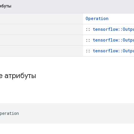
ибуты
Operation
::
tensorflow::Outp
::
tensorflow::Outp
::
tensorflow::Outp
е атрибуты
peration