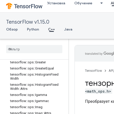
Установка
Обучение
AP
tensorflow::ops::Erf
tensorflow::ops::Erfc
tensorflow::ops::EuclideanNorm
TensorFlow v1.15.0
tensorflow::ops::EuclideanNorm::Attr
s
Обзор
Python
C++
Java
tensorflow::ops::Exp
tensorflow
::
ops
::
Expm1
tensorflow
::
ops
::
Floor
tensorflow
::
ops
::
Floor
Div
tensorflow
::
ops
::
Floor
Mod
tensorflow
::
ops
::
Greater
tensorflow
::
ops
::
Greater
Equal
TensorFlow
API
tensorflow
::
ops
::
Histogram
Fixed
Width
тензор
tensorflow
::
ops
::
Histogram
Fixed
Width
::
Attrs
<math_ops.h>
tensorflow
::
ops
::
Igamma
Преобразует 
tensorflow
::
ops
::
Igammac
tensorflow
::
ops
::
Imag
tensorflow
::
ops
::
Imag
::
Attrs