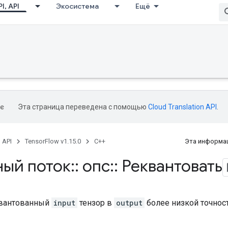
I, API
Экосистема
Ещё
Эта страница переведена с помощью
Cloud Translation API
.
, API
TensorFlow v1.15.0
C++
Эта информац
ный поток
::
опс
::
Реквантовать
квантованный
input
тензор в
output
более низкой точност