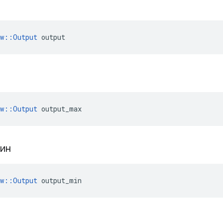
ow::Output
 output
с
ow::Output
 output_max
мин
ow::Output
 output_min