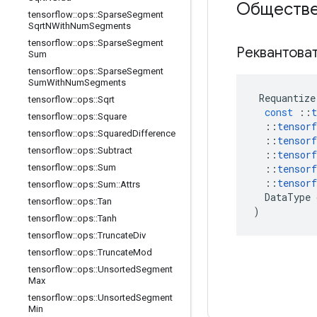
Обществе
tensorflow
::
ops
::
Sparse
Segment
Sqrt
NWith
Num
Segments
tensorflow
::
ops
::
Sparse
Segment
Реквантова
Sum
tensorflow
::
ops
::
Sparse
Segment
Sum
With
Num
Segments
Requantize
tensorflow
::
ops
::
Sqrt
const
::
t
tensorflow
::
ops
::
Square
::
tensorf
tensorflow
::
ops
::
Squared
Difference
::
tensorf
tensorflow
::
ops
::
Subtract
::
tensorf
::
tensorf
tensorflow
::
ops
::
Sum
::
tensorf
tensorflow
::
ops
::
Sum
::
Attrs
DataType
tensorflow
::
ops
::
Tan
)
tensorflow
::
ops
::
Tanh
tensorflow
::
ops
::
Truncate
Div
tensorflow
::
ops
::
Truncate
Mod
tensorflow
::
ops
::
Unsorted
Segment
Max
tensorflow
::
ops
::
Unsorted
Segment
Min