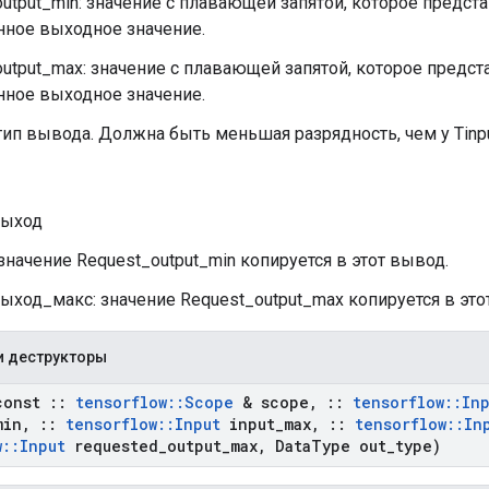
utput_min: значение с плавающей запятой, которое предс
нное выходное значение.
output_max: значение с плавающей запятой, которое предс
нное выходное значение.
 тип вывода. Должна быть меньшая разрядность, чем у Tinpu
ыход
 значение Request_output_min копируется в этот вывод.
ыход_макс: значение Request_output_max копируется в это
и деструкторы
const
::
tensorflow
::
Scope
& scope
,
::
tensorflow
::
In
min
,
::
tensorflow
::
Input
input
_
max
,
::
tensorflow
::
In
w
::
Input
requested
_
output
_
max
,
Data
Type out
_
type)