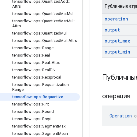
tensorflow
::
ops
::
Quantized
Add
::
Публичные атр
Attrs
tensorflow
::
ops
::
Quantized
Mat
Mul
operation
tensorflow
::
ops
::
Quantized
Mat
Mul
::
Attrs
output
tensorflow
::
ops
::
Quantized
Mul
output
_
max
tensorflow
::
ops
::
Quantized
Mul
::
Attrs
tensorflow
::
ops
::
Range
output
_
min
tensorflow
::
ops
::
Real
tensorflow
::
ops
::
Real
::
Attrs
tensorflow
::
ops
::
Real
Div
Публичны
tensorflow
::
ops
::
Reciprocal
tensorflow
::
ops
::
Requantization
Range
операция
tensorflow
::
ops
::
Requantize
tensorflow
::
ops
::
Rint
tensorflow
::
ops
::
Round
Operation
 o
tensorflow
::
ops
::
Rsqrt
tensorflow
::
ops
::
Segment
Max
tensorflow
::
ops
::
Segment
Mean