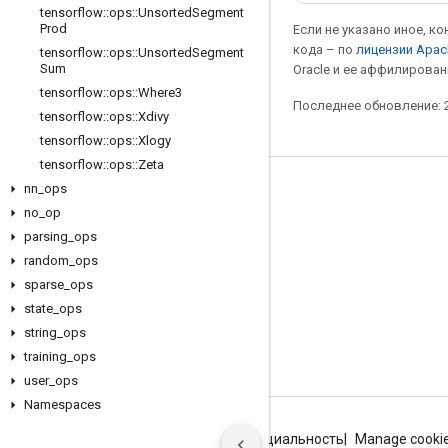
tensorflow
::
ops
::
Unsorted
Segment
Prod
Если не указано иное, к
кода – по
лицензии Apac
tensorflow
::
ops
::
Unsorted
Segment
Sum
Oracle и ее аффилирован
tensorflow
::
ops
::
Where3
Последнее обновление: 2
tensorflow
::
ops
::
Xdivy
tensorflow
::
ops
::
Xlogy
tensorflow
::
ops
::
Zeta
nn
_
ops
Мы в социальных сетях
no
_
op
Блог
parsing
_
ops
Форум
random
_
ops
sparse
_
ops
GitHub
state
_
ops
Twitter
string
_
ops
YouTube
training
_
ops
user
_
ops
Namespaces
Условия использования
Конфиденциальность
Manage cooki