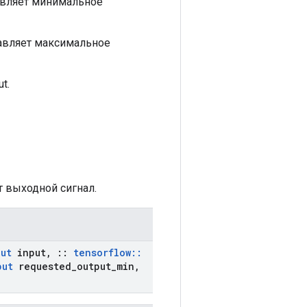
тавляет минимальное
тавляет максимальное
t.
т выходной сигнал.
put
input
,
::
tensorflow
::
put
requested
_
output
_
min
,