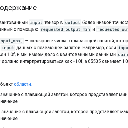
содержание
квантованный
input
тензор в
output
более низкой точнос
занный с помощью
requested_output_min
и
requested_ou
input_max]
— скалярные числа с плавающей запятой, кото
и
input
данных с плавающей запятой. Например, если
inp
ен 1.0f, и мы имеем дело с квантованными данными
quin
должно интерпретироваться как -1.0f, а 65535 означает 1.0
объект
области.
: значение с плавающей запятой, которое представляет м
начение.
: значение с плавающей запятой, которое представляет м
начение.