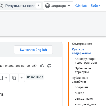
/
GitHub
Войти
Содержание
Краткое
содержание
Конструкторы
и деструкторы
ия оказалась полезной?
Публичные
атрибуты
#include
Публичные
атрибуты
операция
выход
и.
выход_макс
выходной_мин