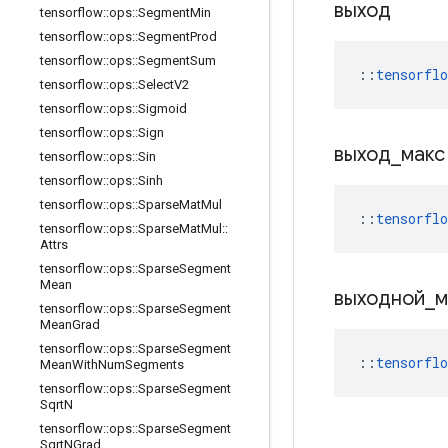
выход
tensorflow
::
ops
::
Segment
Min
tensorflow
::
ops
::
Segment
Prod
tensorflow
::
ops
::
Segment
Sum
::
tensorfl
tensorflow
::
ops
::
Select
V2
tensorflow
::
ops
::
Sigmoid
tensorflow
::
ops
::
Sign
выход
_
мак
tensorflow
::
ops
::
Sin
tensorflow
::
ops
::
Sinh
tensorflow
::
ops
::
Sparse
Mat
Mul
::
tensorfl
tensorflow
::
ops
::
Sparse
Mat
Mul
::
Attrs
tensorflow
::
ops
::
Sparse
Segment
Mean
выходной
_
tensorflow
::
ops
::
Sparse
Segment
Mean
Grad
tensorflow
::
ops
::
Sparse
Segment
::
tensorfl
Mean
With
Num
Segments
tensorflow
::
ops
::
Sparse
Segment
Sqrt
N
tensorflow
::
ops
::
Sparse
Segment
Sqrt
NGrad