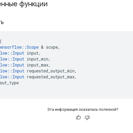
нные функции
ть
(
ensorflow
::
Scope
&
scope
,
low
::
Input
input
,
low
::
Input
input_min
,
low
::
Input
input_max
,
low
::
Input
requested_output_min
,
low
::
Input
requested_output_max
,
out_type
Эта информация оказалась полезной?