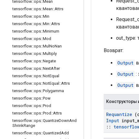
Request_o
tensorflow
::
ops
::
Mean
квантова
tensorflow
::
ops
::
Mean
::
Attrs
tensorflow
::
ops
::
Min
Request_
tensorflow
::
ops
::
Min
::
Attrs
квантова
tensorflow
::
ops
::
Minimum
out_type:
tensorflow
::
ops
::
Mod
tensorflow
::
ops
::
Mul
No
Nan
Возврат:
tensorflow
::
ops
::
Multiply
tensorflow
::
ops
::
Negate
Output
в
tensorflow
::
ops
::
Next
After
Output
:
tensorflow
::
ops
::
Not
Equal
tensorflow
::
ops
::
Not
Equal
::
Attrs
Output
в
tensorflow
::
ops
::
Polygamma
tensorflow
::
ops
::
Pow
Конструкторы 
tensorflow
::
ops
::
Prod
tensorflow
::
ops
::
Prod
::
Attrs
Requantize
(
Input
input
_
tensorflow
::
ops
::
Quantize
Down
And
Shrink
Range
::
tensorflo
tensorflow
::
ops
::
Quantized
Add