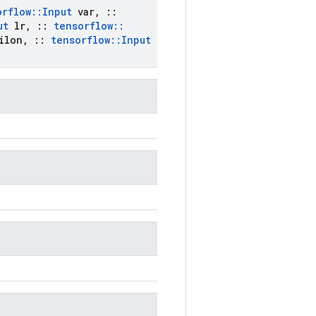
orflow
::
Input
var
,
::
ut
lr
,
::
tensorflow
::
ilon
,
::
tensorflow
::
Input