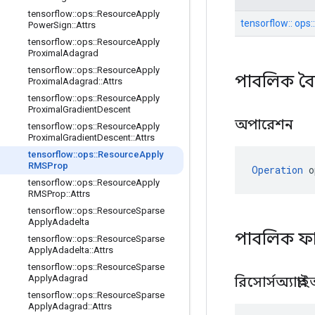
tensorflow
::
ops
::
Resource
Apply
tensorflow:: ops
Power
Sign
::
Attrs
tensorflow
::
ops
::
Resource
Apply
Proximal
Adagrad
tensorflow
::
ops
::
Resource
Apply
পাবলিক বৈশ
Proximal
Adagrad
::
Attrs
tensorflow
::
ops
::
Resource
Apply
Proximal
Gradient
Descent
অপারেশন
tensorflow
::
ops
::
Resource
Apply
Proximal
Gradient
Descent
::
Attrs
tensorflow
::
ops
::
Resource
Apply
RMSProp
Operation
 o
tensorflow
::
ops
::
Resource
Apply
RMSProp
::
Attrs
tensorflow
::
ops
::
Resource
Sparse
Apply
Adadelta
পাবলিক ফ
tensorflow
::
ops
::
Resource
Sparse
Apply
Adadelta
::
Attrs
tensorflow
::
ops
::
Resource
Sparse
Apply
Adagrad
রিসোর্সঅ্যাপ
tensorflow
::
ops
::
Resource
Sparse
Apply
Adagrad
::
Attrs