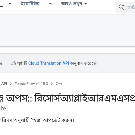
ইকোসিস্টেম
আরও দেখুন
এই পৃষ্ঠাটি
Cloud Translation API
অনুবাদ করেছে।
, API
TensorFlow v1.15.0
C++
::
অপস
::
রিসোর্সঅ্যাপ্লাইআরএমএসপ্
.h>
রিদম অনুযায়ী '*var' আপডেট করুন।