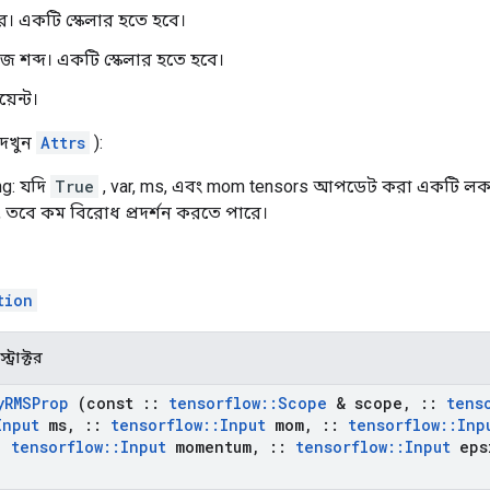
হার। একটি স্কেলার হতে হবে।
িজ শব্দ। একটি স্কেলার হতে হবে।
য়েন্ট।
(দেখুন
Attrs
):
ng: যদি
True
, var, ms, এবং mom tensors আপডেট করা একটি লক দ্
, তবে কম বিরোধ প্রদর্শন করতে পারে।
tion
ট্রাক্টর
y
RMSProp
(const
::
tensorflow
::
Scope
& scope
,
::
tens
Input
ms
,
::
tensorflow
::
Input
mom
,
::
tensorflow
::
Inp
:
tensorflow
::
Input
momentum
,
::
tensorflow
::
Input
eps