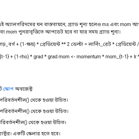
 অ্যালগরিদমের ঘন বাস্তবায়নে, গ্র্যাড শূন্য হলেও ms এবং mom আপডে
এবং mom পুনরাবৃত্তিতে আপডেট হবে না যার সময় গ্র্যাড শূন্য।
 গড়_বর্গ + (1-ক্ষয়) * গ্রেডিয়েন্ট ** 2 ডেল্টা = লার্নিং_রেট * গ্রেডিয়ে
t-1} + (1-rho) * grad * grad mom <- momentum * mom_{t-1} + lr *
টি
স্কোপ
অবজেক্ট
পরিবর্তনশীল() থেকে হওয়া উচিত।
পরিবর্তনশীল() থেকে হওয়া উচিত।
রিবর্তনশীল() থেকে হওয়া উচিত।
 ফ্যাক্টর। একটি স্কেলার হতে হবে।