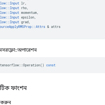
low
::
Input
lr
,
low
::
Input
rho
,
low
::
Input
momentum
,
low
::
Input
epsilon
,
low
::
Input
grad
,
ourceApplyRMSProp
::
Attrs
&
attrs
নসরফ্লো
::
অপারেশন
tensorflow
::
Operation
()
const
্যাটিক ফাংশন
র করুন