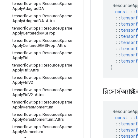
tensorflow
::
ops
::
Resource
Sparse
ResourceAp
Apply
Adagrad
DA
const
::
t
tensorflow
::
ops
::
Resource
Sparse
::
tensorf
Apply
Adagrad
DA
::
Attrs
::
tensorf
tensorflow
::
ops
::
Resource
Sparse
::
tensorf
Apply
Centered
RMSProp
::
tensorf
tensorflow
::
ops
::
Resource
Sparse
::
tensorf
Apply
Centered
RMSProp
::
Attrs
::
tensorf
tensorflow
::
ops
::
Resource
Sparse
::
tensorf
Apply
Ftrl
::
tensorf
tensorflow
::
ops
::
Resource
Sparse
)
Apply
Ftrl
::
Attrs
tensorflow
::
ops
::
Resource
Sparse
Apply
Ftrl
V2
tensorflow
::
ops
::
Resource
Sparse
রিসোর্সঅ্যাপ
Apply
Ftrl
V2
::
Attrs
tensorflow
::
ops
::
Resource
Sparse
Apply
Keras
Momentum
ResourceAp
tensorflow
::
ops
::
Resource
Sparse
const
::
t
Apply
Keras
Momentum
::
Attrs
::
tensorf
tensorflow
::
ops
::
Resource
Sparse
::
tensorf
Apply
Momentum
::
tensorf