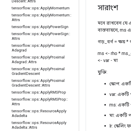
Descent
::
Attrs
সারাংশ
tensorflow
::
ops
::
Apply
Momentum
tensorflow
::
ops
::
Apply
Momentum
::
Attrs
মনে রাখবেন যে এই
tensorflow
::
ops
::
Apply
Power
Sign
বাস্তবায়নে, ms 
tensorflow
::
ops
::
Apply
Power
Sign
::
Attrs
গড়_বর্গ = ক্ষয় *
tensorflow
::
ops
::
Apply
Proximal
Adagrad
ms <- rho * ms_{
tensorflow
::
ops
::
Apply
Proximal
<- var - মা
Adagrad
::
Attrs
tensorflow
::
ops
::
Apply
Proximal
যুক্তি:
Gradient
Descent
tensorflow
::
ops
::
Apply
Proximal
স্কোপ: এক
Gradient
Descent
::
Attrs
tensorflow
::
ops
::
Apply
RMSProp
var: একটি 
tensorflow
::
ops
::
Apply
RMSProp
::
Attrs
ms: একটি 
tensorflow
::
ops
::
Resource
Apply
মা: একটি প
Adadelta
tensorflow
::
ops
::
Resource
Apply
lr: স্কেলিং
Adadelta
::
Attrs