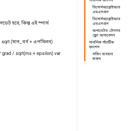
পাবলিক ফাংশন
রিসোর্সঅ্যাপ্লাইআর
এমএসপ্রপ
রিসোর্সঅ্যাপ্লাইআর
ট হবে, কিন্তু এই স্পার্স
এমএসপ্রপ
অপারেটর::টেনসর
ফ্লো::অপারেশন
ন্ট / sqrt (মান_বর্গ + এপসিলন)
পাবলিক স্ট্যাটিক
ফাংশন
 grad / sqrt(ms + epsilon) var
লকিং ব্যবহার
করুন