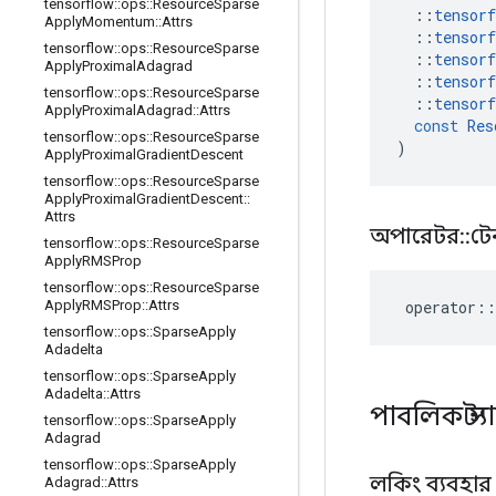
tensorflow
::
ops
::
Resource
Sparse
::
tensorf
Apply
Momentum
::
Attrs
::
tensorf
tensorflow
::
ops
::
Resource
Sparse
::
tensorf
Apply
Proximal
Adagrad
::
tensorf
tensorflow
::
ops
::
Resource
Sparse
::
tensorf
Apply
Proximal
Adagrad
::
Attrs
const
Res
tensorflow
::
ops
::
Resource
Sparse
)
Apply
Proximal
Gradient
Descent
tensorflow
::
ops
::
Resource
Sparse
Apply
Proximal
Gradient
Descent
::
Attrs
অপারেটর
::
টে
tensorflow
::
ops
::
Resource
Sparse
Apply
RMSProp
tensorflow
::
ops
::
Resource
Sparse
operator
::
Apply
RMSProp
::
Attrs
tensorflow
::
ops
::
Sparse
Apply
Adadelta
tensorflow
::
ops
::
Sparse
Apply
Adadelta
::
Attrs
পাবলিক স্ট
tensorflow
::
ops
::
Sparse
Apply
Adagrad
tensorflow
::
ops
::
Sparse
Apply
লকিং ব্যবহা
Adagrad
::
Attrs