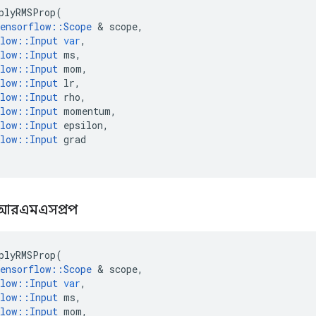
plyRMSProp
(
ensorflow
::
Scope
&
scope
,
low
::
Input
var
,
low
::
Input
ms
,
low
::
Input
mom
,
low
::
Input
lr
,
low
::
Input
rho
,
low
::
Input
momentum
,
low
::
Input
epsilon
,
low
::
Input
grad
্লাইআরএমএসপ্রপ
plyRMSProp
(
ensorflow
::
Scope
&
scope
,
low
::
Input
var
,
low
::
Input
ms
,
low
::
Input
mom
,