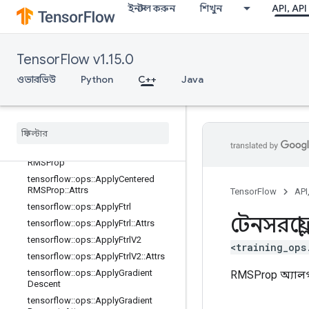
tensorflow::ops::ApplyAdagrad::Attr
ইনস্টল করুন
শিখুন
API, API
s
tensorflow::ops::ApplyAdagradDA
tensorflow::ops::ApplyAdagradDA::
TensorFlow v1.15.0
Attrs
tensorflow::ops::ApplyAdam
ওভারভিউ
Python
C++
Java
tensorflow::ops::ApplyAdam::Attrs
tensorflow
::
ops
::
Apply
Add
Sign
tensorflow
::
ops
::
Apply
Add
Sign
::
Attrs
tensorflow
::
ops
::
Apply
Centered
RMSProp
tensorflow
::
ops
::
Apply
Centered
RMSProp
::
Attrs
TensorFlow
API
tensorflow
::
ops
::
Apply
Ftrl
টেনসরফ্লো
tensorflow
::
ops
::
Apply
Ftrl
::
Attrs
tensorflow
::
ops
::
Apply
Ftrl
V2
<training_ops
tensorflow
::
ops
::
Apply
Ftrl
V2
::
Attrs
tensorflow
::
ops
::
Apply
Gradient
RMSProp অ্যালগ
Descent
tensorflow
::
ops
::
Apply
Gradient