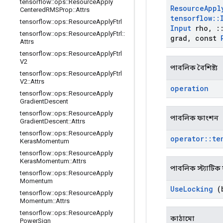
tensorflow
::
ops
::
Resource
Apply
Resource
Appl
Centered
RMSProp
::
Attrs
tensorflow
::
tensorflow
::
ops
::
Resource
Apply
Ftrl
Input
rho
,
:
tensorflow
::
ops
::
Resource
Apply
Ftrl
::
grad
,
const
Attrs
tensorflow
::
ops
::
Resource
Apply
Ftrl
V2
পাবলিক বৈশিষ্ট্য
tensorflow
::
ops
::
Resource
Apply
Ftrl
V2
::
Attrs
operation
tensorflow
::
ops
::
Resource
Apply
Gradient
Descent
tensorflow
::
ops
::
Resource
Apply
পাবলিক ফাংশন
Gradient
Descent
::
Attrs
tensorflow
::
ops
::
Resource
Apply
operator
::
te
Keras
Momentum
tensorflow
::
ops
::
Resource
Apply
Keras
Momentum
::
Attrs
পাবলিক স্ট্যাটি
tensorflow
::
ops
::
Resource
Apply
Momentum
Use
Locking
(b
tensorflow
::
ops
::
Resource
Apply
Momentum
::
Attrs
tensorflow
::
ops
::
Resource
Apply
কাঠামো
Power
Sign