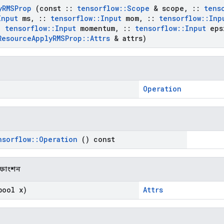
y
RMSProp
(const
::
tensorflow
::
Scope
& scope
,
::
tens
Input
ms
,
::
tensorflow
::
Input
mom
,
::
tensorflow
::
Inp
:
tensorflow
::
Input
momentum
,
::
tensorflow
::
Input
eps
Resource
Apply
RMSProp
::
Attrs
& attrs)
Operation
nsorflow
::
Operation
() const
ক ফাংশন
ool x)
Attrs