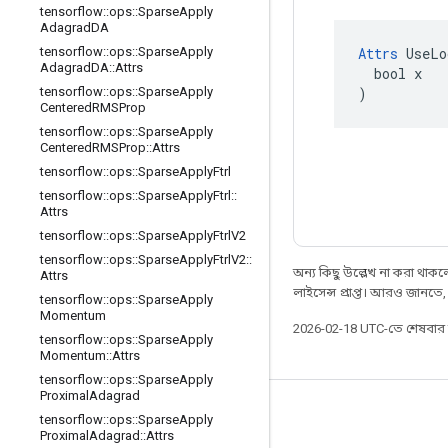
tensorflow
::
ops
::
Sparse
Apply
Adagrad
DA
Attrs
 UseLo
tensorflow
::
ops
::
Sparse
Apply
Adagrad
DA
::
Attrs
  bool x

)
tensorflow
::
ops
::
Sparse
Apply
Centered
RMSProp
tensorflow
::
ops
::
Sparse
Apply
Centered
RMSProp
::
Attrs
tensorflow
::
ops
::
Sparse
Apply
Ftrl
tensorflow
::
ops
::
Sparse
Apply
Ftrl
::
Attrs
tensorflow
::
ops
::
Sparse
Apply
Ftrl
V2
tensorflow
::
ops
::
Sparse
Apply
Ftrl
V2
::
অন্য কিছু উল্লেখ না করা থাকলে,
Attrs
লাইসেন্স প্রাপ্ত। আরও জানতে
tensorflow
::
ops
::
Sparse
Apply
Momentum
2026-02-18 UTC-তে শেষবা
tensorflow
::
ops
::
Sparse
Apply
Momentum
::
Attrs
tensorflow
::
ops
::
Sparse
Apply
Proximal
Adagrad
সবসময় যুক্ত থাকুন
tensorflow
::
ops
::
Sparse
Apply
Proximal
Adagrad
::
Attrs