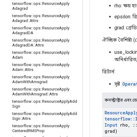
tensorflow
::
ops
::
Resource
Apply
rho: ক্ষয় 
Adagrad
tensorflow
::
ops
::
Resource
Apply
epsilon: র
Adagrad
::
Attrs
grad: গ্রেডি
tensorflow
::
ops
::
Resource
Apply
Adagrad
DA
ঐচ্ছিক বৈশিষ্ট্য 
tensorflow
::
ops
::
Resource
Apply
Adagrad
DA
::
Attrs
use_locki
tensorflow
::
ops
::
Resource
Apply
Adam
অনির্ধারিত
tensorflow
::
ops
::
Resource
Apply
Adam
::
Attrs
রিটার্ন:
tensorflow
::
ops
::
Resource
Apply
Adam
With
Amsgrad
সৃষ্ট
Opera
tensorflow
::
ops
::
Resource
Apply
Adam
With
Amsgrad
::
Attrs
কনস্ট্রাক্টর এবং ডেস্
tensorflow
::
ops
::
Resource
Apply
Add
Sign
Resource
Appl
tensorflow
::
ops
::
Resource
Apply
Add
tensorflow
::
Sign
::
Attrs
Input
rho
,
:
tensorflow
::
ops
::
Resource
Apply
grad)
Centered
RMSProp