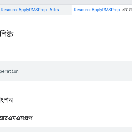
:: ResourceApplyRMSProp:: Attrs
ResourceApplyRMSProp-
এর জন
িষ্ট্য
peration
াংশন
্লাইআরএমএসপ্রপ