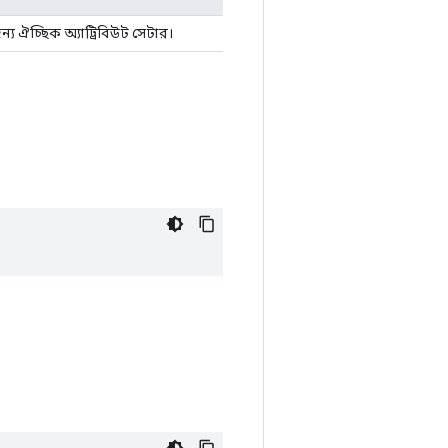
্য ঐচ্ছিক অ্যাট্রিবিউট সেটার।