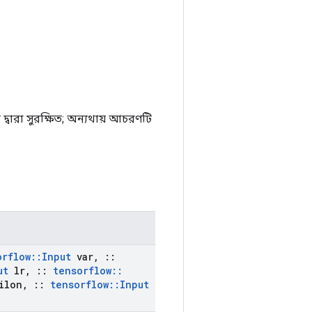
বারা সুরক্ষিত; অন্যথায় আচরণটি
orflow
::
Input
var
,
::
ut
lr
,
::
tensorflow
::
ilon
,
::
tensorflow
::
Input