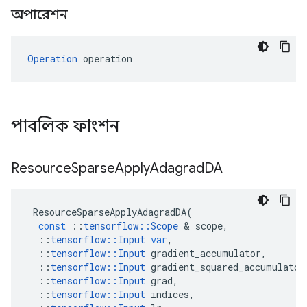
অপারেশন
Operation
 operation
পাবলিক ফাংশন
Resource
Sparse
Apply
Adagrad
DA
ResourceSparseApplyAdagradDA
(
const
::
tensorflow
::
Scope
&
scope
,
::
tensorflow
::
Input
var
,
::
tensorflow
::
Input
gradient_accumulator
,
::
tensorflow
::
Input
gradient_squared_accumulator
::
tensorflow
::
Input
grad
,
::
tensorflow
::
Input
indices
,