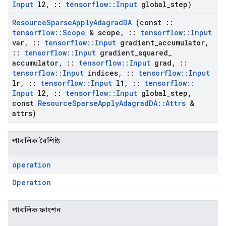
Input
l2
,
::
tensorflow
::
Input
global
_
step)
Resource
Sparse
Apply
Adagrad
DA
(const
::
tensorflow
::
Scope
& scope
,
::
tensorflow
::
Input
var
,
::
tensorflow
::
Input
gradient
_
accumulator
,
::
tensorflow
::
Input
gradient
_
squared
_
accumulator
,
::
tensorflow
::
Input
grad
,
::
tensorflow
::
Input
indices
,
::
tensorflow
::
Input
lr
,
::
tensorflow
::
Input
l1
,
::
tensorflow
::
Input
l2
,
::
tensorflow
::
Input
global
_
step
,
const
Resource
Sparse
Apply
Adagrad
DA
::
Attrs
&
attrs)
পাবলিক বৈশিষ্ট্য
operation
Operation
পাবলিক ফাংশন