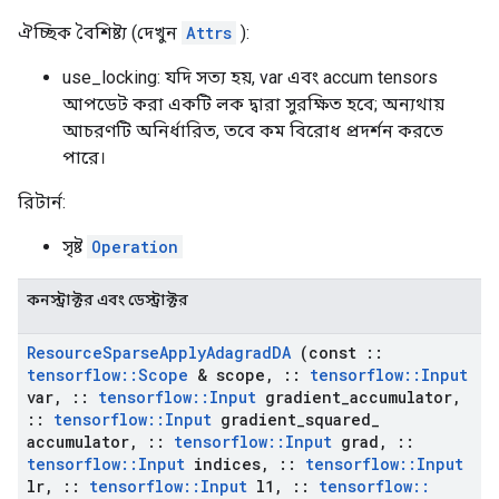
ঐচ্ছিক বৈশিষ্ট্য (দেখুন
Attrs
):
use_locking: যদি সত্য হয়, var এবং accum tensors
আপডেট করা একটি লক দ্বারা সুরক্ষিত হবে; অন্যথায়
আচরণটি অনির্ধারিত, তবে কম বিরোধ প্রদর্শন করতে
পারে।
রিটার্ন:
সৃষ্ট
Operation
কনস্ট্রাক্টর এবং ডেস্ট্রাক্টর
Resource
Sparse
Apply
Adagrad
DA
(const
::
tensorflow
::
Scope
& scope
,
::
tensorflow
::
Input
var
,
::
tensorflow
::
Input
gradient
_
accumulator
,
::
tensorflow
::
Input
gradient
_
squared
_
accumulator
,
::
tensorflow
::
Input
grad
,
::
tensorflow
::
Input
indices
,
::
tensorflow
::
Input
lr
,
::
tensorflow
::
Input
l1
,
::
tensorflow
::