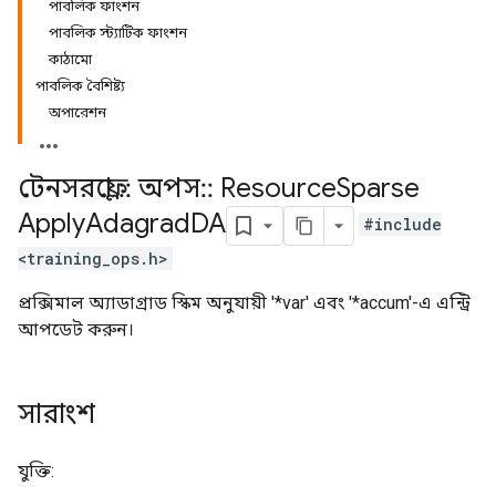
পাবলিক ফাংশন
পাবলিক স্ট্যাটিক ফাংশন
কাঠামো
পাবলিক বৈশিষ্ট্য
অপারেশন
টেনসরফ্লো
::
অপস
::
Resource
Sparse
Apply
Adagrad
DA
#include
<training_ops.h>
প্রক্সিমাল অ্যাডাগ্রাড স্কিম অনুযায়ী '*var' এবং '*accum'-এ এন্ট্রি
আপডেট করুন।
সারাংশ
যুক্তি: