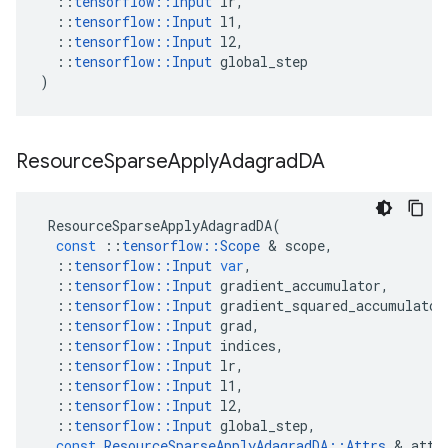
::
tensorflow
::
Input
lr
,
::
tensorflow
::
Input
l1
,
::
tensorflow
::
Input
l2
,
::
tensorflow
::
Input
global_step
)
Resource
Sparse
Apply
Adagrad
DA
ResourceSparseApplyAdagradDA
(
const
::
tensorflow
::
Scope
&
scope
,
::
tensorflow
::
Input
var
,
::
tensorflow
::
Input
gradient_accumulator
,
::
tensorflow
::
Input
gradient_squared_accumulator
::
tensorflow
::
Input
grad
,
::
tensorflow
::
Input
indices
,
::
tensorflow
::
Input
lr
,
::
tensorflow
::
Input
l1
,
::
tensorflow
::
Input
l2
,
::
tensorflow
::
Input
global_step
,
const
ResourceSparseApplyAdagradDA
::
Attrs
&
attr