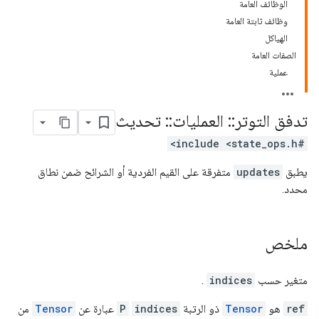
الوظائف العامة
وظائف ثابتة العامة
الهياكل
الصفات العامة
عملية
تدفق التوتر
::
العمليات
::
تحديث
#include <state_ops.h>
يطبق
updates
متفرقة على القيم الفردية أو الشرائح ضمن نطاق
محدد.
ملخص
متغير حسب
indices
.
ref
هو
Tensor
ذو الرتبة
indices
P
عبارة عن
Tensor
من