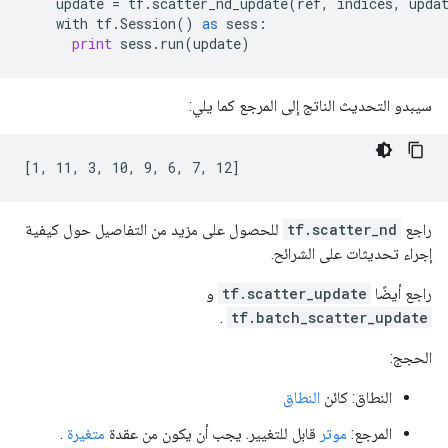
update
=
tf
.
scatter_nd_update
(
ref
,
indices
,
upda
with
tf
.
Session
()
as
sess
:
print
sess
.
run
(
update
)
سيبدو التحديث الناتج إلى المرجع كما يلي:
[1, 11, 3, 10, 9, 6, 7, 12]
راجع
tf.scatter_nd
للحصول على مزيد من التفاصيل حول كيفية
إجراء تحديثات على الشرائح.
راجع أيضًا
tf.scatter_update
و
.
tf.batch_scatter_update
الحجج:
النطاق: كائن
النطاق
المرجع:
موتر
قابل للتغيير. يجب أن يكون من عقدة
متغيرة
.