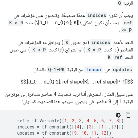
الرتبة
Q
.
يجب أن تكون
indices
عددًا صحيحًا، وتحتوي على مؤشرات في
ref
. يجب أن يكون الشكل \([d_0, ..., d_{Q-2}, K]\) حيث
0 < K
.
<= P
البعد الأعمق
indices
(مع الطول
K
) يتوافق مع المؤشرات في
العناصر (إذا كانت
K = P
) أو الشرائح (إذا كانت
K < P
) على طول
البعد
ref
K
.
updates
هي
Tensor
من الرتبة
Q-1+PK
بالشكل:
$$[d_0, ..., d_{Q-2}, ref.shape[K], ..., ref.shape[P-1]].$$
على سبيل المثال، لنفترض أننا نريد تحديث 4 عناصر متناثرة إلى موتر من
الرتبة 1 إلى 8 عناصر. في بايثون، سيبدو هذا التحديث كما يلي:
ref
=
tf
.
Variable
([
1
,
2
,
3
,
4
,
5
,
6
,
7
,
8
])
indices
=
tf
.
constant
([[
4
],
[
3
],
[
1
]
,[
7
]])
updates
=
tf
.
constant
([
9
,
10
,
11
,
12
])