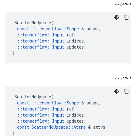
تحديث
ScatterNdUpdate
(
const
::
tensorflow
::
Scope
&
scope
,
::
tensorflow
::
Input
ref
,
::
tensorflow
::
Input
indices
,
::
tensorflow
::
Input
updates
)
تحديث
ScatterNdUpdate
(
const
::
tensorflow
::
Scope
&
scope
,
::
tensorflow
::
Input
ref
,
::
tensorflow
::
Input
indices
,
::
tensorflow
::
Input
updates
,
const
ScatterNdUpdate
::
Attrs
&
attrs
)