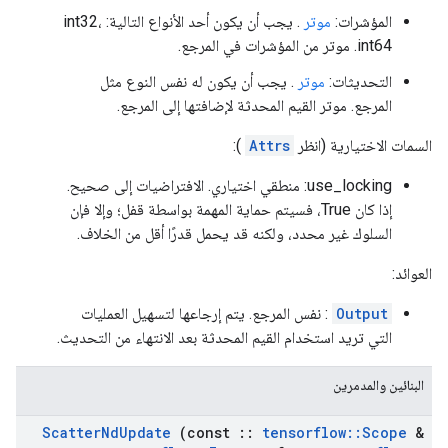
المؤشرات:
موتر
. يجب أن يكون أحد الأنواع التالية: int32،
int64. موتر من المؤشرات في المرجع.
التحديثات:
موتر
. يجب أن يكون له نفس النوع مثل
المرجع. موتر القيم المحدثة لإضافتها إلى المرجع.
السمات الاختيارية (انظر
Attrs
):
use_locking: منطقي اختياري. الافتراضيات إلى صحيح.
إذا كان True، فسيتم حماية المهمة بواسطة قفل؛ وإلا فإن
السلوك غير محدد، ولكنه قد يحمل قدرًا أقل من الخلاف.
العوائد:
Output
: نفس المرجع. يتم إرجاعها لتسهيل العمليات
التي تريد استخدام القيم المحدثة بعد الانتهاء من التحديث.
البنائين والمدمرين
Scatter
Nd
Update
(const
::
tensorflow
::
Scope
&