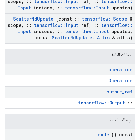
scope
,
::
tensorflow
::
Input
ref
,
::
tensorflow
::
Input
indices
,
::
tensorflow
::
Input
updates)
Scatter
Nd
Update
(const
::
tensorflow
::
Scope
&
scope
,
::
tensorflow
::
Input
ref
,
::
tensorflow
::
Input
indices
,
::
tensorflow
::
Input
updates
,
const
Scatter
Nd
Update
::
Attrs
& attrs)
الصفات العامة
operation
Operation
output
_
ref
tensorflow::Output
::
الوظائف العامة
node
() const