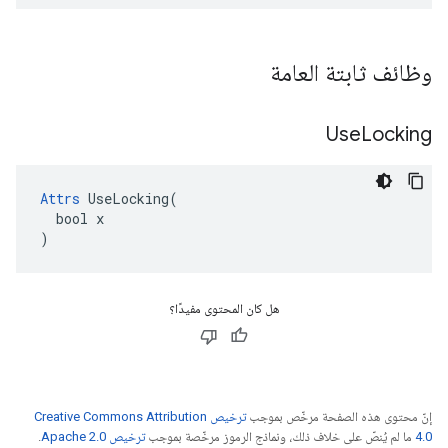
وظائف ثابتة العامة
Use
Locking
Attrs
 UseLocking(

  bool x

)
هل كان المحتوى مفيدًا؟
إنّ محتوى هذه الصفحة مرخّص بموجب
ترخيص Creative Commons Attribution
4.0‏
ما لم يُنصّ على خلاف ذلك، ونماذج الرموز مرخّصة بموجب
ترخيص Apache 2.0‏
.