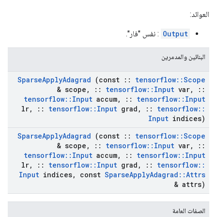
العوائد:
Output
: نفس "فار".
البنائين والمدمرين
Sparse
Apply
Adagrad
(const
::
tensorflow
::
Scope
& scope
,
::
tensorflow
::
Input
var
,
::
tensorflow
::
Input
accum
,
::
tensorflow
::
Input
lr
,
::
tensorflow
::
Input
grad
,
::
tensorflow
::
Input
indices)
Sparse
Apply
Adagrad
(const
::
tensorflow
::
Scope
& scope
,
::
tensorflow
::
Input
var
,
::
tensorflow
::
Input
accum
,
::
tensorflow
::
Input
lr
,
::
tensorflow
::
Input
grad
,
::
tensorflow
::
Input
indices
,
const
Sparse
Apply
Adagrad
::
Attrs
& attrs)
الصفات العامة