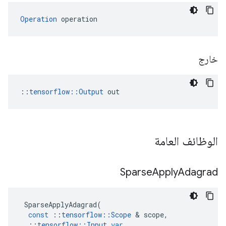
Operation
 operation
خارج
::
tensorflow::Output
 out
الوظائف العامة
Sparse
Apply
Adagrad
SparseApplyAdagrad
(
const
::
tensorflow
::
Scope
&
scope
,
::
tensorflow
::
Input
var
,