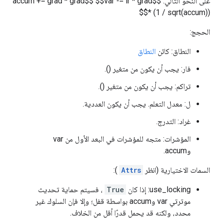
على النحو التالي: $$accum += grad * grad$$ $$var -= lr * grad
* (1 / sqrt(accum))$$
الحجج:
النطاق: كائن
النطاق
فار: يجب أن يكون من متغير ().
تراكم: يجب أن يكون من متغير ().
ل: معدل التعلم. يجب أن يكون العددية.
غراد: التدرج.
المؤشرات: متجه للمؤشرات في البعد الأول من var
وaccum.
السمات الاختيارية (انظر
Attrs
):
use_locking: إذا كان
True
، فسيتم حماية تحديث
موترتي var وaccum بواسطة قفل؛ وإلا فإن السلوك غير
محدد، ولكنه قد يحمل قدرًا أقل من الخلاف.