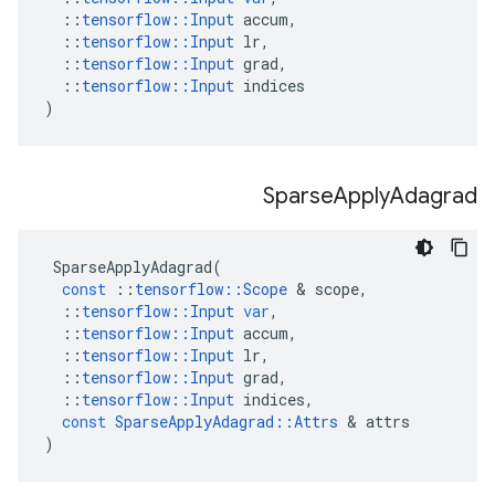
::
tensorflow
::
Input
accum
,
::
tensorflow
::
Input
lr
,
::
tensorflow
::
Input
grad
,
::
tensorflow
::
Input
indices
)
Sparse
Apply
Adagrad
SparseApplyAdagrad
(
const
::
tensorflow
::
Scope
&
scope
,
::
tensorflow
::
Input
var
,
::
tensorflow
::
Input
accum
,
::
tensorflow
::
Input
lr
,
::
tensorflow
::
Input
grad
,
::
tensorflow
::
Input
indices
,
const
SparseApplyAdagrad
::
Attrs
&
attrs
)