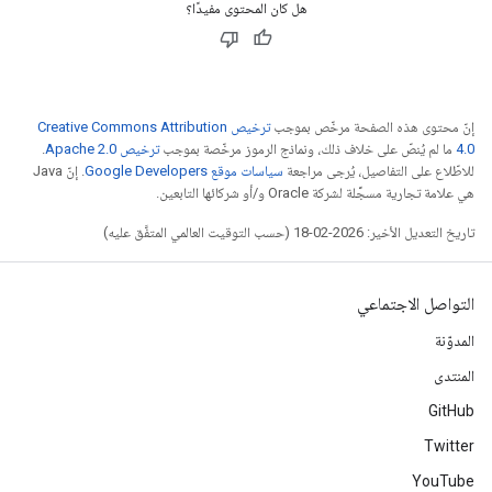
هل كان المحتوى مفيدًا؟
إنّ محتوى هذه الصفحة مرخّص بموجب
ترخيص Creative Commons Attribution
4.0‏
ما لم يُنصّ على خلاف ذلك، ونماذج الرموز مرخّصة بموجب
ترخيص Apache 2.0‏
.
للاطّلاع على التفاصيل، يُرجى مراجعة
سياسات موقع Google Developers‏
. إنّ Java
هي علامة تجارية مسجَّلة لشركة Oracle و/أو شركائها التابعين.
تاريخ التعديل الأخير: 2026-02-18 (حسب التوقيت العالمي المتفَّق عليه)
التواصل الاجتماعي
المدوّنة
المنتدى
GitHub
Twitter
YouTube