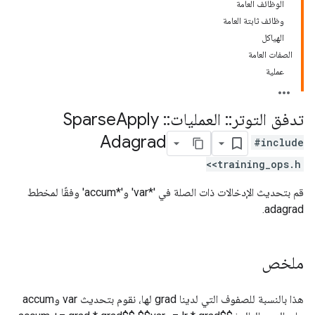
الوظائف العامة
وظائف ثابتة العامة
الهياكل
الصفات العامة
عملية
تدفق التوتر
::
العمليات
::
Sparse
Apply
Adagrad
#include
<training_ops.h>
قم بتحديث الإدخالات ذات الصلة في '*var' و'*accum' وفقًا لمخطط
adagrad.
ملخص
هذا بالنسبة للصفوف التي لدينا grad لها، نقوم بتحديث var وaccum