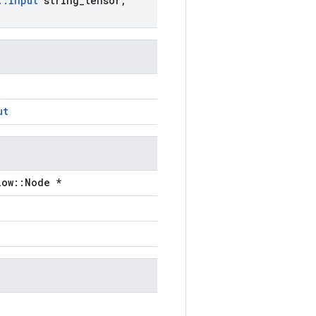
::
Input
string
_
tensor
,
ut
low::Node *