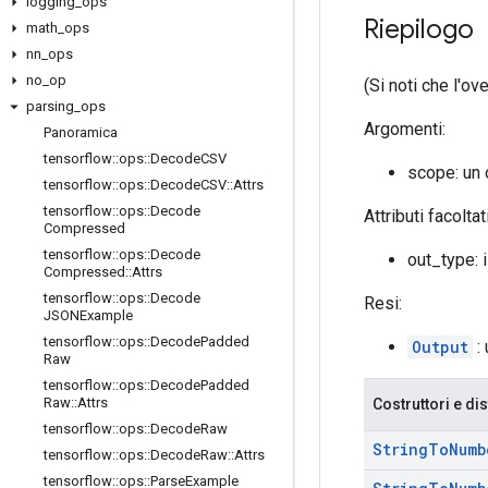
logging
_
ops
Riepilogo
math
_
ops
nn
_
ops
no
_
op
(Si noti che l'o
parsing
_
ops
Argomenti:
Panoramica
tensorflow
::
ops
::
Decode
CSV
scope: un
tensorflow
::
ops
::
Decode
CSV
::
Attrs
tensorflow
::
ops
::
Decode
Attributi facoltat
Compressed
tensorflow
::
ops
::
Decode
out_type: i
Compressed
::
Attrs
tensorflow
::
ops
::
Decode
Resi:
JSONExample
tensorflow
::
ops
::
Decode
Padded
Output
:
Raw
tensorflow
::
ops
::
Decode
Padded
Raw
::
Attrs
Costruttori e dis
tensorflow
::
ops
::
Decode
Raw
String
To
Numb
tensorflow
::
ops
::
Decode
Raw
::
Attrs
tensorflow
::
ops
::
Parse
Example