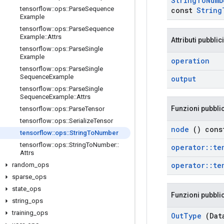
String
To
Numb
tensorflow
::
ops
::
Parse
Sequence
const
String
Example
tensorflow
::
ops
::
Parse
Sequence
Example
::
Attrs
Attributi pubblici
tensorflow
::
ops
::
Parse
Single
Example
operation
tensorflow
::
ops
::
Parse
Single
Sequence
Example
output
tensorflow
::
ops
::
Parse
Single
Sequence
Example
::
Attrs
Funzioni pubbli
tensorflow
::
ops
::
Parse
Tensor
tensorflow
::
ops
::
Serialize
Tensor
node
() cons
tensorflow
::
ops
::
String
To
Number
tensorflow
::
ops
::
String
To
Number
::
operator
::
te
Attrs
operator
::
te
random
_
ops
sparse
_
ops
state
_
ops
Funzioni pubbli
string
_
ops
training
_
ops
Out
Type
(Dat