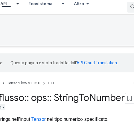
API
Ecosistema
Altro
Questa pagina è stata tradotta dall'
API Cloud Translation
.
TensorFlow v1.15.0
C++
flusso
::
ops
::
String
To
Number
h>
ringa nell'input
Tensor
nel tipo numerico specificato.