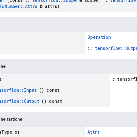
er
(const
::
tensorflow
::
Scope
& scope
,
::
tensorflow
To
Number
::
Attrs
& attrs)
Operation
::
tensorflow::Outp
che
t
::tensorf
nsorflow
::
Input
() const
nsorflow
::
Output
() const
che statiche
a
Type x)
Attrs