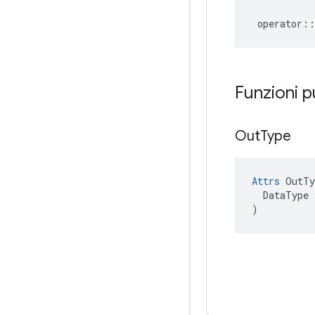
operator
::
Funzioni p
Out
Type
Attrs
 OutTy
  DataType x
)