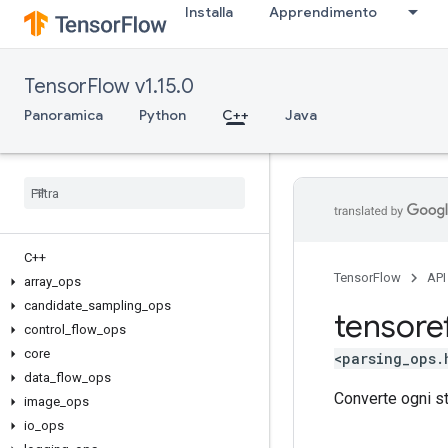
Installa
Apprendimento
TensorFlow v1.15.0
Panoramica
Python
C++
Java
C++
TensorFlow
API
array
_
ops
candidate
_
sampling
_
ops
tensore
control
_
flow
_
ops
core
<parsing_ops.
data
_
flow
_
ops
Converte ogni st
image
_
ops
io
_
ops