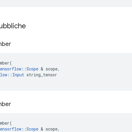
pubbliche
mber
mber
(
ensorflow
::
Scope
&
scope
,
low
::
Input
string_tensor
mber
mber
(
ensorflow
::
Scope
&
scope
,