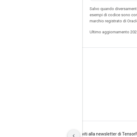
Salvo quando diversamente 
esempi di codice sono con
marchio registrato di Oracl
Ultimo aggiornamento 202
Resta connesso
Blog
Forum
GitHub
Twitter
YouTube
Termini
Privacy
Manage cookies
Iscriviti alla newsletter di Tenso