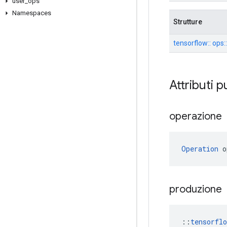
user
_
ops
Namespaces
Strutture
tensorflow:: ops:
Attributi p
operazione
Operation
 o
produzione
::
tensorfl