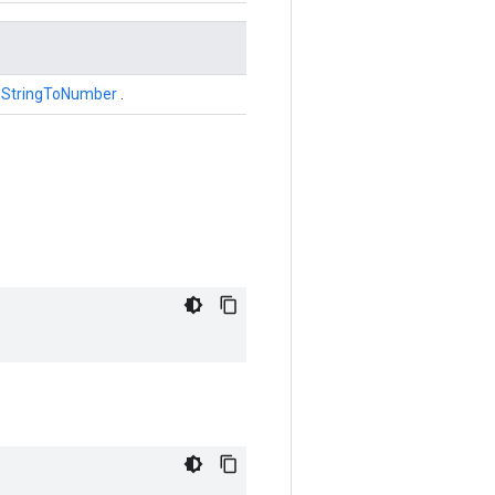
r
StringToNumber
.