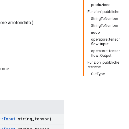
produzione
Funzioni pubbliche
StringToNumber
lore arrotondato.)
StringToNumber
nodo
operatore::tensor
flow::Input
operatore::tensor
flow::Output
Funzioni pubbliche
statiche
ome.
OutType
::
Input
string
_
tensor)