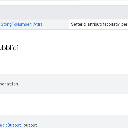
: StringToNumber:: Attrs
Setter di attributi facoltativi pe
ubblici
peration
ow::Output
 output