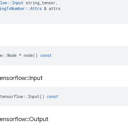
low
::
Input
string_tensor
,
ingToNumber
::
Attrs
&
attrs
w
::
Node
*
node
()
const
tensorflow
::
Input
tensorflow
::
Input
()
const
tensorflow
::
Output