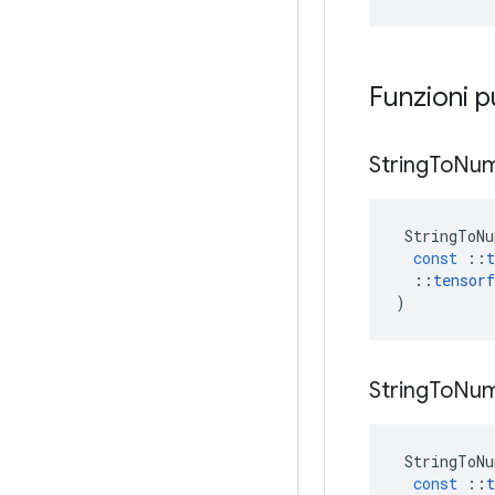
Funzioni 
String
To
Nu
StringToNu
const
::
t
::
tensorf
)
String
To
Nu
StringToNu
const
::
t