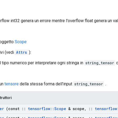
verflow int32 genera un errore mentre l'overflow float genera un va
 oggetto
Scope
ivi (vedi
Attrs
):
l tipo numerico per interpretare ogni stringa in
string_tensor
c
 un
tensore
della stessa forma dell'input
string_tensor
.
truttori
er
(const
::
tensorflow
::
Scope
& scope
,
::
tensorflow