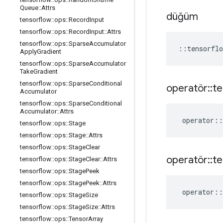
Queue
::
Attrs
düğüm
tensorflow
::
ops
::
Record
Input
tensorflow
::
ops
::
Record
Input
::
Attrs
tensorflow
::
ops
::
Sparse
Accumulator
::
tensorflo
Apply
Gradient
tensorflow
::
ops
::
Sparse
Accumulator
Take
Gradient
tensorflow
::
ops
::
Sparse
Conditional
operatör
::
te
Accumulator
tensorflow
::
ops
::
Sparse
Conditional
Accumulator
::
Attrs
operator
::
tensorflow
::
ops
::
Stage
tensorflow
::
ops
::
Stage
::
Attrs
tensorflow
::
ops
::
Stage
Clear
operatör
::
te
tensorflow
::
ops
::
Stage
Clear
::
Attrs
tensorflow
::
ops
::
Stage
Peek
tensorflow
::
ops
::
Stage
Peek
::
Attrs
operator
::
tensorflow
::
ops
::
Stage
Size
tensorflow
::
ops
::
Stage
Size
::
Attrs
tensorflow
::
ops
::
Tensor
Array