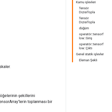
Kamu işlevleri
Tensör
DizisiTopla
Tensör
DizisiTopla
düğüm
operatör::tensorf
low::Giriş
operatör::tensorf
low::Çıktı
Genel statik işlevler
Eleman Şekli
skaler.
öğelerinin şekillerini
TensorArray'lerin toplanması bir