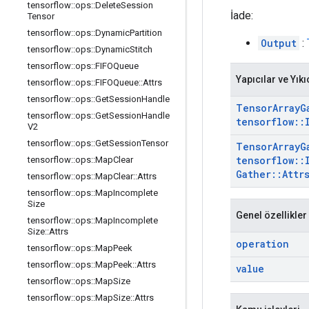
tensorflow
::
ops
::
Delete
Session
İade:
Tensor
tensorflow
::
ops
::
Dynamic
Partition
Output
:
tensorflow
::
ops
::
Dynamic
Stitch
tensorflow
::
ops
::
FIFOQueue
Yapıcılar ve Yıkı
tensorflow
::
ops
::
FIFOQueue
::
Attrs
tensorflow
::
ops
::
Get
Session
Handle
Tensor
Array
G
tensorflow
::
ops
::
Get
Session
Handle
tensorflow
::
V2
tensorflow
::
ops
::
Get
Session
Tensor
Tensor
Array
G
tensorflow
::
tensorflow
::
ops
::
Map
Clear
Gather
::
Attr
tensorflow
::
ops
::
Map
Clear
::
Attrs
tensorflow
::
ops
::
Map
Incomplete
Size
Genel özellikler
tensorflow
::
ops
::
Map
Incomplete
Size
::
Attrs
operation
tensorflow
::
ops
::
Map
Peek
tensorflow
::
ops
::
Map
Peek
::
Attrs
value
tensorflow
::
ops
::
Map
Size
tensorflow
::
ops
::
Map
Size
::
Attrs