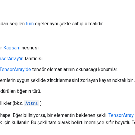
ndan seçilen
tüm
öğeler aynı şekle sahip olmalıdır.
ir
Kapsam
nesnesi
nsorArray'in
tanıtıcısı.
TensorArray'de
tensör elemanlarının okunacağı konumlar.
lemlerin uygun şekilde zincirlenmesini zorlayan kayan noktalı bir 
dürülen öğenin türü.
likler (bkz.
Attrs
):
ape: Eğer biliniyorsa, bir elementin beklenen şekli.
TensorArray
için kullanılır. Bu şekil tam olarak belirtilmemişse sıfır boyutlu 