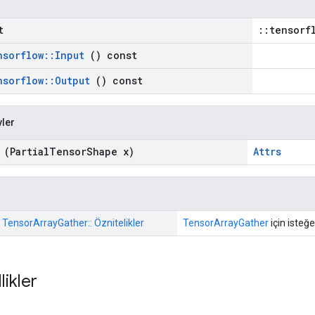
t
::tensorf
nsorflow
::
Input
() const
nsorflow
::
Output
() const
vler
(Partial
Tensor
Shape x)
Attrs
: TensorArrayGather:: Öznitelikler
TensorArrayGather
için isteğe
likler