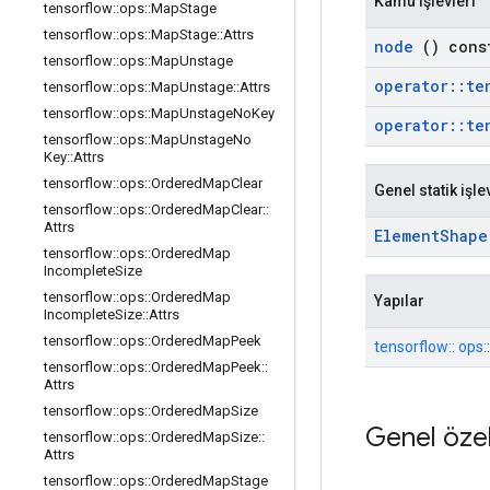
Kamu işlevleri
tensorflow
::
ops
::
Map
Stage
tensorflow
::
ops
::
Map
Stage
::
Attrs
node
() cons
tensorflow
::
ops
::
Map
Unstage
operator
::
te
tensorflow
::
ops
::
Map
Unstage
::
Attrs
tensorflow
::
ops
::
Map
Unstage
No
Key
operator
::
te
tensorflow
::
ops
::
Map
Unstage
No
Key
::
Attrs
tensorflow
::
ops
::
Ordered
Map
Clear
Genel statik işle
tensorflow
::
ops
::
Ordered
Map
Clear
::
Attrs
Element
Shape
tensorflow
::
ops
::
Ordered
Map
Incomplete
Size
tensorflow
::
ops
::
Ordered
Map
Yapılar
Incomplete
Size
::
Attrs
tensorflow
::
ops
::
Ordered
Map
Peek
tensorflow:: ops:
tensorflow
::
ops
::
Ordered
Map
Peek
::
Attrs
tensorflow
::
ops
::
Ordered
Map
Size
Genel özel
tensorflow
::
ops
::
Ordered
Map
Size
::
Attrs
tensorflow
::
ops
::
Ordered
Map
Stage