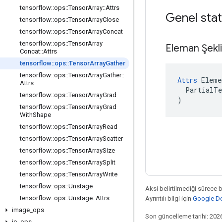
tensorflow
::
ops
::
Tensor
Array
::
Attrs
Genel stat
tensorflow
::
ops
::
Tensor
Array
Close
tensorflow
::
ops
::
Tensor
Array
Concat
tensorflow
::
ops
::
Tensor
Array
Eleman Şekl
Concat
::
Attrs
tensorflow
::
ops
::
Tensor
Array
Gather
tensorflow
::
ops
::
Tensor
Array
Gather
::
Attrs
 Eleme
Attrs
  PartialTe
tensorflow
::
ops
::
Tensor
Array
Grad
)
tensorflow
::
ops
::
Tensor
Array
Grad
With
Shape
tensorflow
::
ops
::
Tensor
Array
Read
tensorflow
::
ops
::
Tensor
Array
Scatter
tensorflow
::
ops
::
Tensor
Array
Size
tensorflow
::
ops
::
Tensor
Array
Split
tensorflow
::
ops
::
Tensor
Array
Write
tensorflow
::
ops
::
Unstage
Aksi belirtilmediği sürece 
tensorflow
::
ops
::
Unstage
::
Attrs
Ayrıntılı bilgi için
Google Dev
image
_
ops
Son güncelleme tarihi: 202
io
_
ops