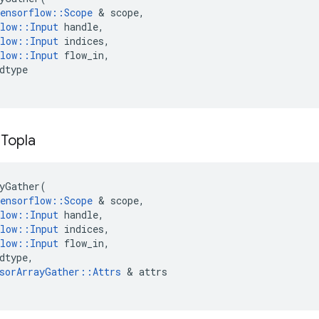
ensorflow
::
Scope
&
scope
,
low
::
Input
handle
,
low
::
Input
indices
,
low
::
Input
flow_in
,
dtype
i
Topla
yGather
(
ensorflow
::
Scope
&
scope
,
low
::
Input
handle
,
low
::
Input
indices
,
low
::
Input
flow_in
,
dtype
,
sorArrayGather
::
Attrs
&
attrs