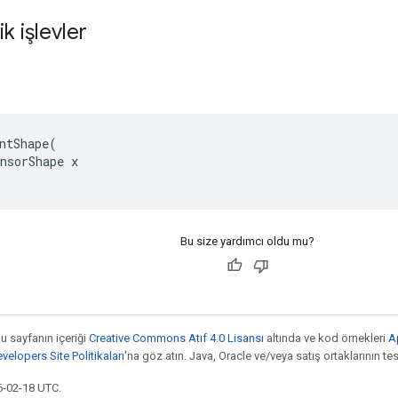
ik işlevler
i
ntShape(

nsorShape x

Bu size yardımcı oldu mu?
bu sayfanın içeriği
Creative Commons Atıf 4.0 Lisansı
altında ve kod örnekleri
A
elopers Site Politikaları
'na göz atın. Java, Oracle ve/veya satış ortaklarının tesc
6-02-18 UTC.