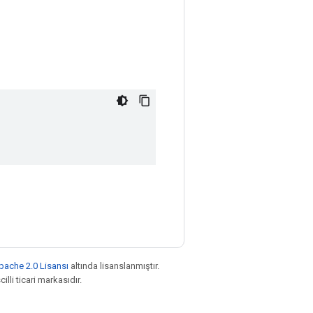
pache 2.0 Lisansı
altında lisanslanmıştır.
illi ticari markasıdır.