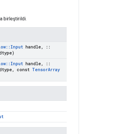
birleştirildi.
low
::
Input
handle
,
::
dtype)
low
::
Input
handle
,
::
dtype
,
const
Tensor
Array
ut