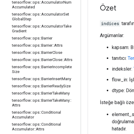
tensorflow
::
ops
::
Accumulator
Num
Özet
Accumulated
tensorflow
::
ops
::
Accumulator
Set
Global
Step
indices
tarafı
tensorflow
::
ops
::
Accumulator
Take
Gradient
Argümanlar:
tensorflow
::
ops
::
Barrier
tensorflow
::
ops
::
Barrier
::
Attrs
kapsam: B
tensorflow
::
ops
::
Barrier
Close
tanıtıcı:
Te
tensorflow
::
ops
::
Barrier
Close
::
Attrs
tensorflow
::
ops
::
Barrier
Incomplete
indeksler:
Size
tensorflow
::
ops
::
Barrier
Insert
Many
flow_in: İş
tensorflow
::
ops
::
Barrier
Ready
Size
dtype: Dön
tensorflow
::
ops
::
Barrier
Take
Many
tensorflow
::
ops
::
Barrier
Take
Many
::
İsteğe bağlı özel
Attrs
tensorflow
::
ops
::
Conditional
element_sh
Accumulator
doğrulamak 
tensorflow
::
ops
::
Conditional
hatadır.
Accumulator
::
Attrs