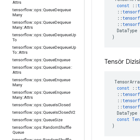
Attrs
const
::
t
tensorflow
::
ops
::
Queue
Dequeue
::
tensorf
Many
::
tensorf
tensorflow
::
ops
::
Queue
Dequeue
::
tensorf
Many
::
Attrs
DataType
tensorflow
::
ops
::
Queue
Dequeue
Up
)
To
tensorflow
::
ops
::
Queue
Dequeue
Up
To
::
Attrs
tensorflow
::
ops
::
Queue
Enqueue
Tensör Dizis
tensorflow
::
ops
::
Queue
Enqueue
::
Attrs
tensorflow
::
ops
::
Queue
Enqueue
TensorArra
Many
const
::
t
tensorflow
::
ops
::
Queue
Enqueue
::
tensorf
Many
::
Attrs
::
tensorf
tensorflow
::
ops
::
Queue
Is
Closed
::
tensorf
DataType
tensorflow
::
ops
::
Queue
Is
Closed
V2
const
Ten
tensorflow
::
ops
::
Queue
Size
)
tensorflow
::
ops
::
Random
Shuffle
Queue
tensorflow
::
ops
::
Random
Shuffle