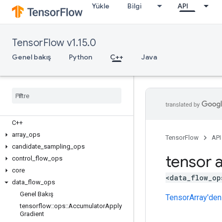
Yükle
Bilgi
API
TensorFlow v1.15.0
Genel bakış
Python
C++
Java
C++
array
_
ops
TensorFlow
API
candidate
_
sampling
_
ops
tensor a
control
_
flow
_
ops
core
<data_flow_op
data
_
flow
_
ops
Genel Bakış
TensorArray'den
tensorflow
::
ops
::
Accumulator
Apply
Gradient