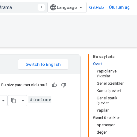
/
GitHub
Oturum aç
Bu sayfada
Özet
Yapıcılar ve
Yıkıcılar
Genel özellikler
Bu size yardımcı oldu mu?
Kamu işlevleri
Genel statik
#include
işlevler
Yapılar
Genel özellikler
operasyon
değer