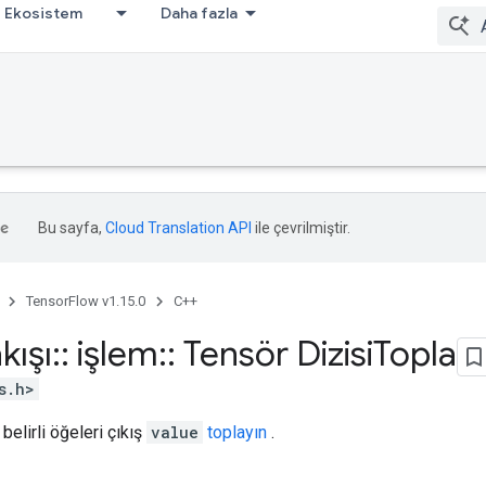
Ekosistem
Daha fazla
Bu sayfa,
Cloud Translation API
ile çevrilmiştir.
TensorFlow v1.15.0
C++
kışı
::
işlem
::
Tensör Dizisi
Topla
s.h>
belirli öğeleri çıkış
value
toplayın
.