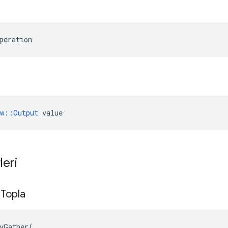
peration
ow::Output
 value
leri
i
Topla
yGather
(