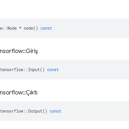
w
::
Node
*
node
()
const
nsorflow
::
Giriş
tensorflow
::
Input
()
const
nsorflow
::
Çıktı
tensorflow
::
Output
()
const