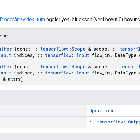
TensorArray'deki
tüm
öğeler yeni bir eksen (yeni boyut 0) boyunca 
cılar
ather
(const
::
tensorflow
::
Scope
& scope
,
::
tensorf
Input
indices
,
::
tensorflow
::
Input
flow
_
in
,
Data
Type 
ather
(const
::
tensorflow
::
Scope
& scope
,
::
tensorf
Input
indices
,
::
tensorflow
::
Input
flow
_
in
,
Data
Type 
s
& attrs)
Operation
::
tensorflow::Outp