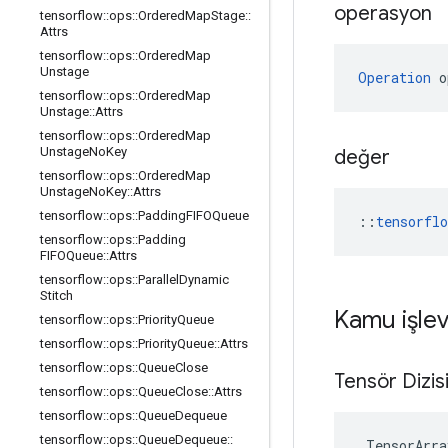
operasyon
tensorflow
::
ops
::
Ordered
Map
Stage
::
Attrs
tensorflow
::
ops
::
Ordered
Map
Unstage
Operation
 o
tensorflow
::
ops
::
Ordered
Map
Unstage
::
Attrs
tensorflow
::
ops
::
Ordered
Map
Unstage
No
Key
değer
tensorflow
::
ops
::
Ordered
Map
Unstage
No
Key
::
Attrs
tensorflow
::
ops
::
Padding
FIFOQueue
::
tensorfl
tensorflow
::
ops
::
Padding
FIFOQueue
::
Attrs
tensorflow
::
ops
::
Parallel
Dynamic
Stitch
Kamu işlev
tensorflow
::
ops
::
Priority
Queue
tensorflow
::
ops
::
Priority
Queue
::
Attrs
tensorflow
::
ops
::
Queue
Close
Tensör Dizis
tensorflow
::
ops
::
Queue
Close
::
Attrs
tensorflow
::
ops
::
Queue
Dequeue
tensorflow
::
ops
::
Queue
Dequeue
::
TensorArra