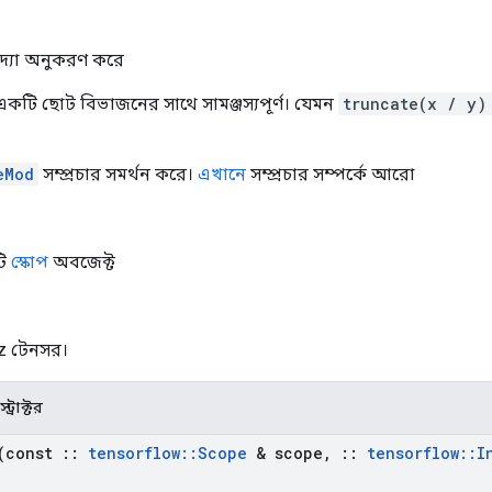
বিদ্যা অনুকরণ করে
টি ছোট বিভাজনের সাথে সামঞ্জস্যপূর্ণ। যেমন
truncate(x / y)
eMod
সম্প্রচার সমর্থন করে।
এখানে
সম্প্রচার সম্পর্কে আরো
টি
স্কোপ
অবজেক্ট
 z টেনসর।
ট্রাক্টর
(const
::
tensorflow
::
Scope
& scope
,
::
tensorflow
::
I