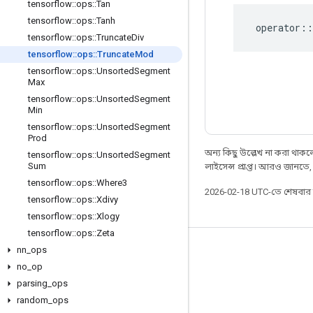
tensorflow
::
ops
::
Tan
tensorflow
::
ops
::
Tanh
operator
::
tensorflow
::
ops
::
Truncate
Div
tensorflow
::
ops
::
Truncate
Mod
tensorflow
::
ops
::
Unsorted
Segment
Max
tensorflow
::
ops
::
Unsorted
Segment
Min
tensorflow
::
ops
::
Unsorted
Segment
Prod
অন্য কিছু উল্লেখ না করা থাকলে,
tensorflow
::
ops
::
Unsorted
Segment
Sum
লাইসেন্স প্রাপ্ত। আরও জানতে
tensorflow
::
ops
::
Where3
2026-02-18 UTC-তে শেষবা
tensorflow
::
ops
::
Xdivy
tensorflow
::
ops
::
Xlogy
tensorflow
::
ops
::
Zeta
nn
_
ops
সবসময় যুক্ত থাকুন
no
_
op
ব্লগ
parsing
_
ops
ফোরাম
random
_
ops