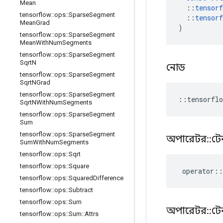
Mean
::
tensorf
tensorflow
::
ops
::
Sparse
Segment
::
tensorf
Mean
Grad
)
tensorflow
::
ops
::
Sparse
Segment
Mean
With
Num
Segments
tensorflow
::
ops
::
Sparse
Segment
Sqrt
N
নোড
tensorflow
::
ops
::
Sparse
Segment
Sqrt
NGrad
tensorflow
::
ops
::
Sparse
Segment
::
tensorflo
Sqrt
NWith
Num
Segments
tensorflow
::
ops
::
Sparse
Segment
Sum
tensorflow
::
ops
::
Sparse
Segment
অপারেটর
::
টে
Sum
With
Num
Segments
tensorflow
::
ops
::
Sqrt
tensorflow
::
ops
::
Square
operator
::
tensorflow
::
ops
::
Squared
Difference
tensorflow
::
ops
::
Subtract
tensorflow
::
ops
::
Sum
অপারেটর
::
টে
tensorflow
::
ops
::
Sum
::
Attrs