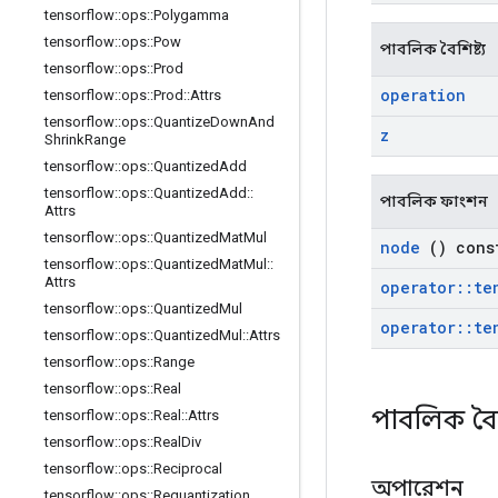
tensorflow
::
ops
::
Polygamma
tensorflow
::
ops
::
Pow
পাবলিক বৈশিষ্ট্য
tensorflow
::
ops
::
Prod
operation
tensorflow
::
ops
::
Prod
::
Attrs
tensorflow
::
ops
::
Quantize
Down
And
z
Shrink
Range
tensorflow
::
ops
::
Quantized
Add
tensorflow
::
ops
::
Quantized
Add
::
পাবলিক ফাংশন
Attrs
tensorflow
::
ops
::
Quantized
Mat
Mul
node
() cons
tensorflow
::
ops
::
Quantized
Mat
Mul
::
Attrs
operator
::
te
tensorflow
::
ops
::
Quantized
Mul
operator
::
te
tensorflow
::
ops
::
Quantized
Mul
::
Attrs
tensorflow
::
ops
::
Range
tensorflow
::
ops
::
Real
পাবলিক বৈশ
tensorflow
::
ops
::
Real
::
Attrs
tensorflow
::
ops
::
Real
Div
tensorflow
::
ops
::
Reciprocal
অপারেশন
tensorflow
::
ops
::
Requantization