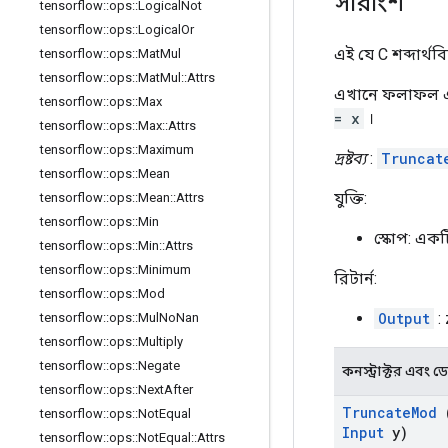
সারাংশ
tensorflow
::
ops
::
Logical
Not
tensorflow
::
ops
::
Logical
Or
এই যে C শব্দার্থ
tensorflow
::
ops
::
Mat
Mul
tensorflow
::
ops
::
Mat
Mul
::
Attrs
এখানে ফলাফল এক
tensorflow
::
ops
::
Max
= x
।
tensorflow
::
ops
::
Max
::
Attrs
tensorflow
::
ops
::
Maximum
দ্রষ্টব্য
:
Truncat
tensorflow
::
ops
::
Mean
যুক্তি:
tensorflow
::
ops
::
Mean
::
Attrs
tensorflow
::
ops
::
Min
স্কোপ: এক
tensorflow
::
ops
::
Min
::
Attrs
tensorflow
::
ops
::
Minimum
রিটার্ন:
tensorflow
::
ops
::
Mod
Output
:
tensorflow
::
ops
::
Mul
No
Nan
tensorflow
::
ops
::
Multiply
tensorflow
::
ops
::
Negate
কনস্ট্রাক্টর এবং ডেস্
tensorflow
::
ops
::
Next
After
Truncate
Mod
tensorflow
::
ops
::
Not
Equal
Input
y)
tensorflow
::
ops
::
Not
Equal
::
Attrs