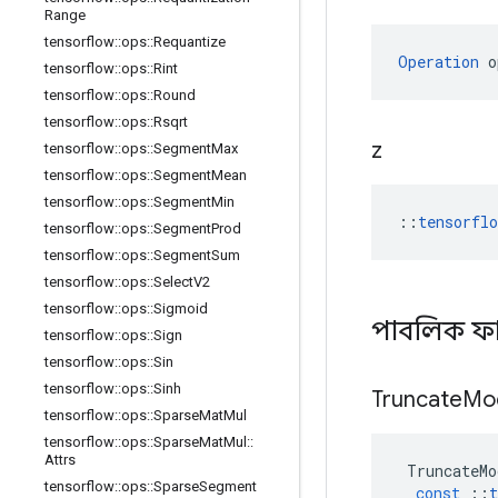
Range
tensorflow
::
ops
::
Requantize
Operation
 o
tensorflow
::
ops
::
Rint
tensorflow
::
ops
::
Round
tensorflow
::
ops
::
Rsqrt
z
tensorflow
::
ops
::
Segment
Max
tensorflow
::
ops
::
Segment
Mean
tensorflow
::
ops
::
Segment
Min
::
tensorfl
tensorflow
::
ops
::
Segment
Prod
tensorflow
::
ops
::
Segment
Sum
tensorflow
::
ops
::
Select
V2
tensorflow
::
ops
::
Sigmoid
পাবলিক ফ
tensorflow
::
ops
::
Sign
tensorflow
::
ops
::
Sin
tensorflow
::
ops
::
Sinh
Truncate
Mo
tensorflow
::
ops
::
Sparse
Mat
Mul
tensorflow
::
ops
::
Sparse
Mat
Mul
::
Attrs
TruncateMo
tensorflow
::
ops
::
Sparse
Segment
const
::
t