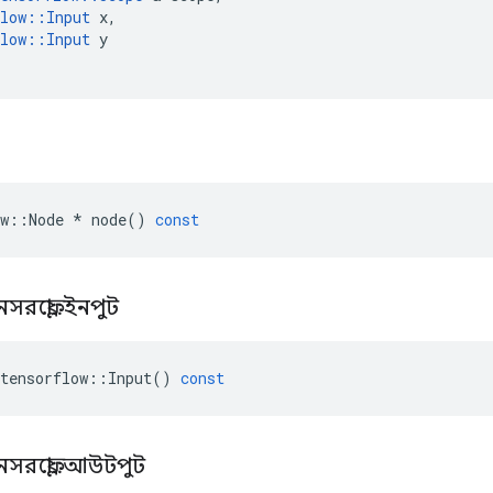
low
::
Input
x
,
low
::
Input
y
w
::
Node
*
node
()
const
নসরফ্লো
::
ইনপুট
tensorflow
::
Input
()
const
নসরফ্লো
::
আউটপুট