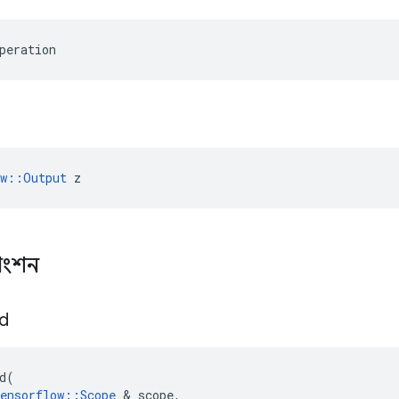
peration
ow::Output
 z
াংশন
d
d
(
ensorflow
::
Scope
&
scope
,