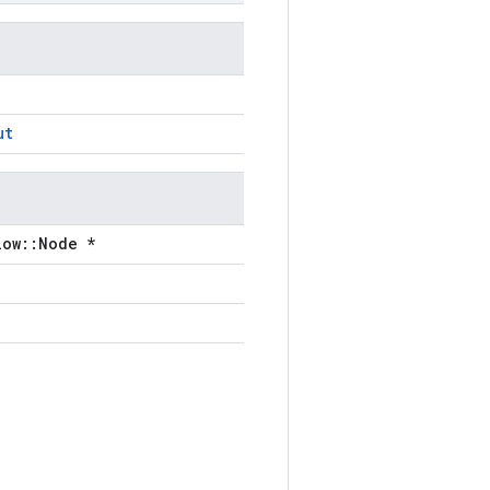
ut
low::Node *