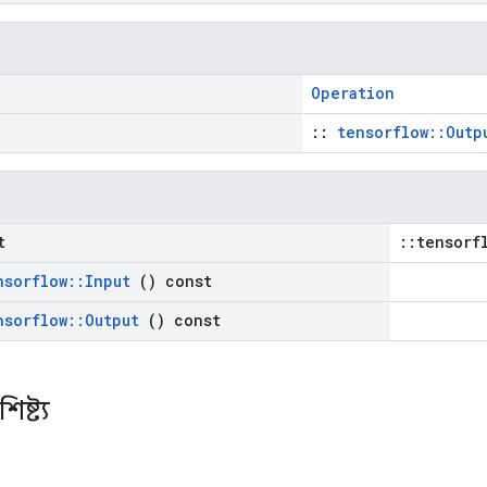
Operation
::
tensorflow::Outp
t
::tensorf
nsorflow
::
Input
() const
nsorflow
::
Output
() const
িষ্ট্য