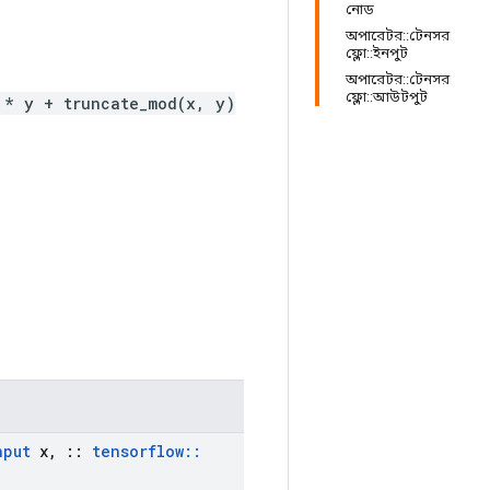
নোড
অপারেটর::টেনসর
ফ্লো::ইনপুট
অপারেটর::টেনসর
ফ্লো::আউটপুট
 * y + truncate_mod(x, y)
nput
x
,
::
tensorflow
::