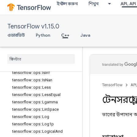
ইনস্টল করুন
শিখুন
API, API
tensorflow::ops::HistogramFixedWid
th
tensorflow::ops::HistogramFixedWid
th::Attrs
TensorFlow v1.15.0
tensorflow::ops::Igamma
ওভারভিউ
Python
C++
Java
tensorflow::ops::Igammac
tensorflow
::
ops
::
Imag
tensorflow
::
ops
::
Imag
::
Attrs
tensorflow
::
ops
::
Inv
tensorflow
::
ops
::
Is
Finite
tensorflow
::
ops
::
Is
Inf
tensorflow
::
ops
::
Is
Nan
TensorFlow
API
tensorflow
::
ops
::
Less
tensorflow
::
ops
::
Less
Equal
টেনসরফ্লো
tensorflow
::
ops
::
Lgamma
tensorflow
::
ops
::
Lin
Space
ভাগের উপাদান অনু
tensorflow
::
ops
::
Log
tensorflow
::
ops
::
Log1p
tensorflow
::
ops
::
Logical
And