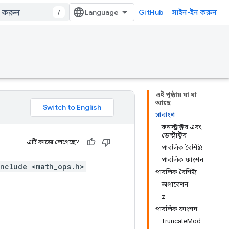
/
GitHub
সাইন-ইন করুন
এই পৃষ্ঠায় যা যা
আছে
সারাংশ
কনস্ট্রাক্টর এবং
ডেস্ট্রাক্টর
এটি কাজে লেগেছে?
পাবলিক বৈশিষ্ট্য
পাবলিক ফাংশন
nclude <math_ops.h>
পাবলিক বৈশিষ্ট্য
অপারেশন
z
পাবলিক ফাংশন
TruncateMod