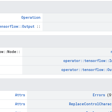
Operation
ensorflow::Output
::
::tensorflow::Node *
operator
::
tensorflow
::
I
operator
::
tensorflow
::
Ou
Attrs
Errors
(S
Attrs
Replace
Control
Charac