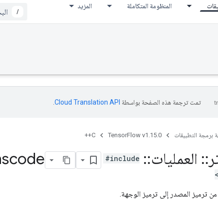
يقات
المنظومة المتكاملة
المزيد
/
تمت ترجمة هذه الصفحة بواسطة
Cloud Translation API‏
.
ة برمجة التطبيقات
TensorFlow v1.15.0
C++
ر
::
العمليات
::
Unicode
nscode
#include
 ترميز المصدر إلى ترميز الوجهة.