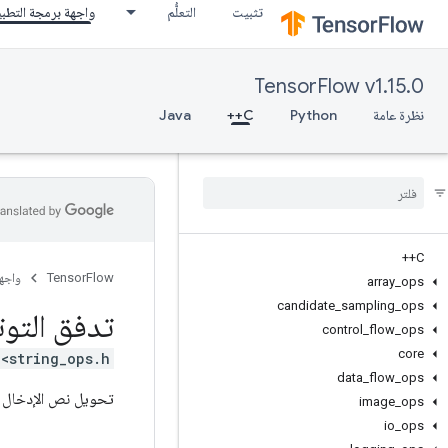
تثبيت
التعلُّم
واجهة برمجة التطب
TensorFlow v1.15.0
نظرة عامة
Python
C++
Java
C++
TensorFlow
واجه
array
_
ops
candidate
_
sampling
_
ops
تدفق التوت
control
_
flow
_
ops
core
<string_ops.h>
data
_
flow
_
ops
تحويل نص الإدخال من
image
_
ops
io
_
ops