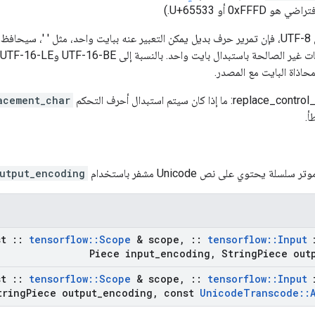
لاحظ أنه بالنسبة إلى UTF-8، فإن تمرير حرف بديل يمكن التعبير عنه ببايت واحد، مثل '
اذاة البايت مع المصدر.
ا إذا كان سيتم استبدال أحرف التحكم C0 (00-1F)
acement_char
أ.
تر سلسلة يحتوي على نص Unicode مشفر باستخدام
utput_encoding
st
::
tensorflow
::
Scope
& scope
,
::
tensorflow
::
Input
i
Piece input
_
encoding
,
String
Piece out
st
::
tensorflow
::
Scope
& scope
,
::
tensorflow
::
Input
i
ring
Piece output
_
encoding
,
const
Unicode
Transcode
::