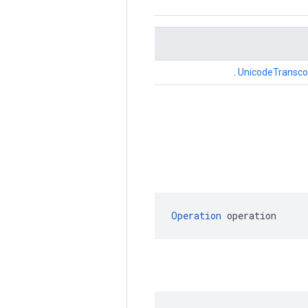
.
UnicodeTransc
Operation
 operation