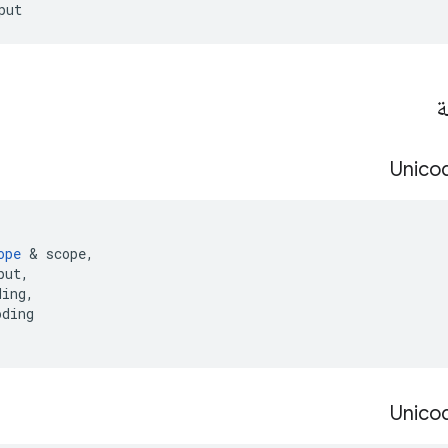
put
ة
Unico
ope
&
scope
,
put
,
ding
,
oding
Unico