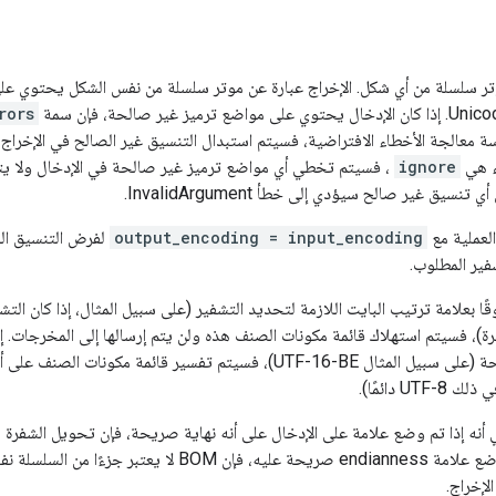
وتر سلسلة من أي شكل. الإخراج عبارة عن موتر سلسلة من نفس الشكل يحتوي ع
rors
ة معالجة الأخطاء الافتراضية، فسيتم استبدال التنسيق غير الصالح في الإخرا
ء هي
ignore
، فسيتم تخطي أي مواضع ترميز غير صالحة في الإدخال ولا يتم
ي تنسيق غير صالح سيؤدي إلى خطأ InvalidArgument.
لعملية مع
output_encoding = input_encoding
لفرض التنسيق ال
فير المطلوب.
رة)، فسيتم استهلاك قائمة مكونات الصنف هذه ولن يتم إرسالها إلى المخرجات. إذ
endianness صريحة (على سبيل المثال UTF-16-BE)، فسيتم تفسير قائمة
UT دائمًا).
ي أنه إذا تم وضع علامة على الإدخال على أنه نهاية صريحة، فإن تحويل الشفرة 
المصدر. إذا لم يتم وضع علامة endianness صريحة عليه، فإ
لإخراج.