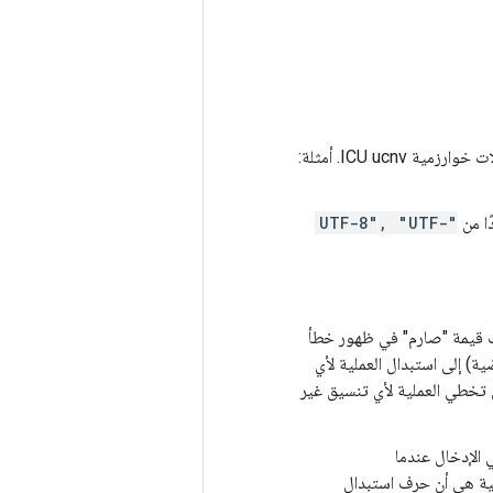
"UTF-8", "UTF-
بب قيمة "صارم" في ظهور خطأ
الح. ستؤدي قيمة 'replace' (القيمة الافتراضية) إلى استبدال العملية لأي
تخطي العملية لأي تنسيق غير
 الإدخال عندما
ة الافتراضية هي أن حرف استبدال