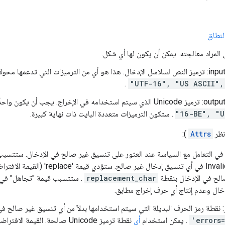
لنطاق
 المراد معالجته. يمكن أن يكون لها أي شكل.
 محولات خوارزمية ICU ucnv. أمثلة:
.
الإخراج. يجب أن يكون واحدًا من
16-BE", "U
. ستكون الترميزات متعددة البايت ذات نهاية كبيرة.
انظر
Attrs
):
 في التعامل مع السياسة عند العثور على تنسيق غير صالح في الإدخال. ستتس
InvalidArgument في أي تنسيق إدخال غير ص
لح في الإدخال بنقطة
replacement_char
. ستتسبب قيمة "تجاهل" في 
خال وعدم إنتاج أي حرف إخراج مطابق.
 نقطة رمز الحرف البديلة التي سيتم استخدامها بدلاً من أي تنسيق غير صالح في
errors=
. يمكن استخدام
أي
نقطة ترميز Unicode صالحة. القيم