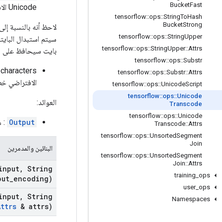
Bucket
Fast
Unicode الافتراضي هو 0xFFFD أو U+65533.)
tensorflow
::
ops
::
String
To
Hash
Bucket
Strong
tensorflow
::
ops
::
String
Upper
tensorflow
::
ops
::
String
Upper
::
Attrs
بايت سيحافظ على مح
tensorflow
::
ops
::
Substr
replace_control_characters: م
tensorflow
::
ops
::
Substr
::
Attrs
الافتراضي خط
tensorflow
::
ops
::
Unicode
Script
tensorflow
::
ops
::
Unicode
العوائد:
Transcode
tensorflow
::
ops
::
Unicode
Output
: مو
Transcode
::
Attrs
tensorflow
::
ops
::
Unsorted
Segment
Join
البنائين والمدمرين
tensorflow
::
ops
::
Unsorted
Segment
Join
::
Attrs
nput
,
String
training
_
ops
put
_
encoding)
user
_
ops
nput
,
String
Namespaces
Attrs
& attrs)