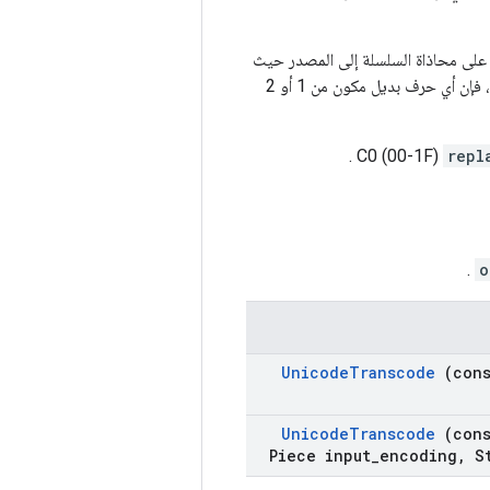
 '، سيحافظ على محاذاة السلسلة إلى المصدر حيث
سيتم استبدال البايتات غير الصالحة باستبدال بايت واحد. بالنسبة إلى UTF-16-BE وUTF-16-LE، فإن أي حرف بديل مكون من 1 أو 2
.
repl
.
o
Unicode
Transcode
(con
Unicode
Transcode
(con
Piece input
_
encoding
,
St