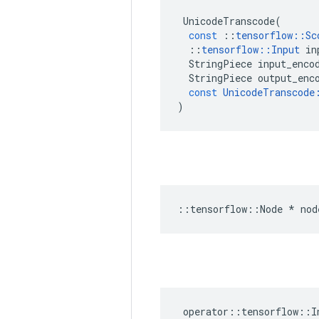
UnicodeTranscode
(
const
::
tensorflow
::
Sc
::
tensorflow
::
Input
in
StringPiece
input_enco
StringPiece
output_enc
const
UnicodeTranscode
)
::
tensorflow
::
Node
*
nod
operator
::
tensorflow
::
I