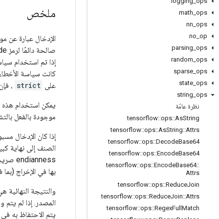
logging
_
ops
ملخص
math
_
ops
nn
_
ops
no
_
op
الإدخال عبارة عن م
parsing
_
ops
صالحة دائمًا لرمز Unicode. إذا كان الإدخال يحتوي على مواضع ترميز غير صالحة، فإن سمة
random
_
ops
إذا تم استخدام سياس
sparse
_
ops
كانت سياسة الأخطا
state
_
ops
على
strict
، فإن أ
string
_
ops
يمكن استخدام هذه ا
نظرة عامّة
موجودة بالفعل بالتش
tensorflow
::
ops
::
As
String
tensorflow
::
ops
::
As
String
::
Attrs
tensorflow
::
ops
::
Decode
Base64
الصنف إلى نهاية كبي
tensorflow
::
ops
::
Encode
Base64
tensorflow
::
ops
::
Encode
Base64
::
بها في الإخراج (بما في ذلك F-8
Attrs
tensorflow
::
ops
::
Reduce
Join
والنتيجة النهائية ه
tensorflow
::
ops
::
Reduce
Join
::
Attrs
tensorflow
::
ops
::
Regex
Full
Match
يتم الاحتفاظ به في ا