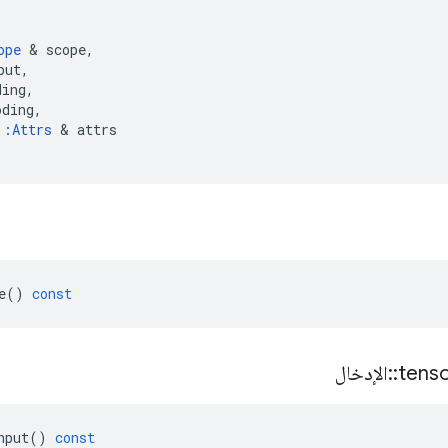
ope
&
scope
,
put
,
ding
,
oding
,
::
Attrs
&
attrs
e
()
const
tens
::
الإدخال
nput
()
const