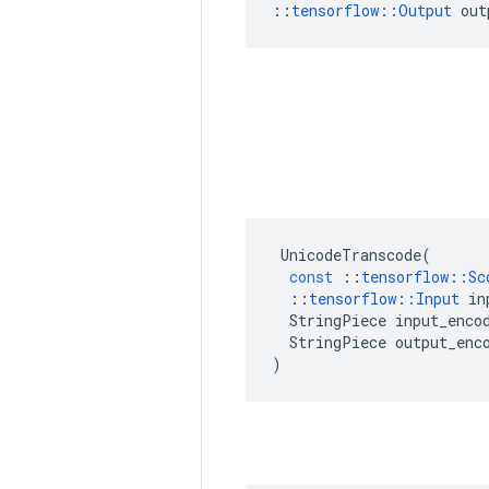
::
tensorflow::Output
 out
UnicodeTranscode
(
const
::
tensorflow
::
Sc
::
tensorflow
::
Input
in
StringPiece
input_enco
StringPiece
output_enc
)