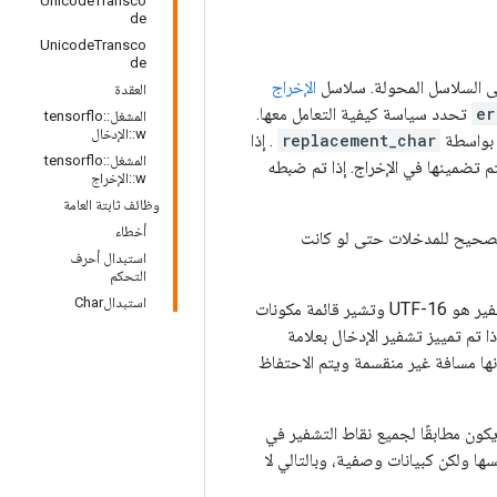
UnicodeTransco
de
UnicodeTransco
de
لى السلاسل المحولة. سلاسل
الإخراج
العقدة
er
تحدد سياسة كيفية التعامل معها.
المشغل::tensorflo
w::الإدخال
ج بواسطة
replacement_char
. إذا
المشغل::tensorflo
 تضمينها في الإخراج. إذا تم ضبطه
w::الإخراج
وظائف ثابتة العامة
أخطاء
صحيح للمدخلات حتى لو كانت
استبدال أحرف
التحكم
استبدالChar
إذا كان الإدخال مسبوقًا بعلامة ترتيب البايت اللازمة لتحديد التشفير (على سبيل المثال، إذا كان التشفير هو UTF-16 وتشير قائمة مكونات
ا تم تمييز تشفير الإدخال بعلامة
 مكونات الصنف على أنها مسافة غير منقسمة ويتم الاحتفاظ
يكون مطابقًا لجميع نقاط التشفير في
ن BOM لا يعتبر جزءًا من السلسلة نفسها ولكن كبيانات وصفية، وبالتالي لا