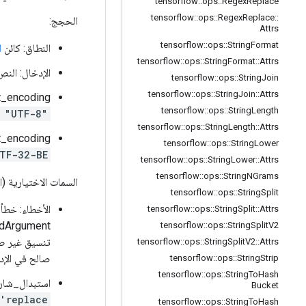
tensorflow
::
ops
::
Regex
Replace
tensorflow
::
ops
::
Regex
Replace
::
الحجج:
Attrs
tensorflow
::
ops
::
String
Format
النطاق: كائن
ا
tensorflow
::
ops
::
String
Format
::
Attrs
الإدخال: النص
tensorflow
::
ops
::
String
Join
tensorflow
::
ops
::
String
Join
::
Attrs
input_encoding: ترميز النص لسلاسل الإدخال. هذا هو أي من الترميزات التي تدعمها
tensorflow
::
ops
::
String
Length
"UTF-16", "US ASCII", "UTF-8"
tensorflow
::
ops
::
String
Length
::
Attrs
output_encoding: ترميز Unicode الذي سيتم استخدامه في 
tensorflow
::
ops
::
String
Lower
TF-32-BE"
tensorflow
::
ops
::
String
Lower
::
Attrs
tensorflow
::
ops
::
String
NGrams
السمات الاختيارية (
tensorflow
::
ops
::
String
Split
الأخطاء: خطأ
tensorflow
::
ops
::
String
Split
::
Attrs
tensorflow
::
ops
::
String
Split
V2
تنسيق غير صا
tensorflow
::
ops
::
String
Split
V2
::
Attrs
صالح في الإد
tensorflow
::
ops
::
String
Strip
tensorflow
::
ops
::
String
To
Hash
استبدال_شار:
Bucket
'replace'
tensorflow
::
ops
::
String
To
Hash