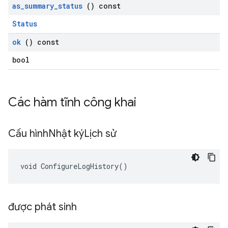
as
_
summary
_
status
() const
Status
ok
() const
bool
Các hàm tĩnh công khai
Cấu hình
Nhật kýLịch sử
void ConfigureLogHistory()
được phát sinh