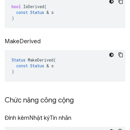
bool
IsDerived
(
const
Status
&
s
)
Make
Derived
Status
MakeDerived
(
const
Status
&
s
)
Chức năng công cộng
Đính kèm
Nhật kýTin nhắn