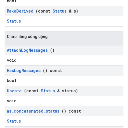
bool
Make
Derived
(const
Status
& s)
Status
Chức năng công cộng
Attach
Log
Messages
()
void
Has
Log
Messages
() const
bool
Update
(const
Status
& status)
void
as
_
concatenated
_
status
() const
Status