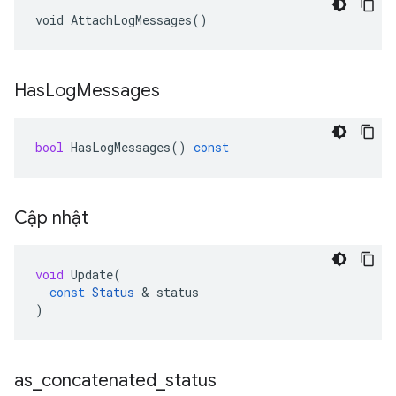
void AttachLogMessages()
Has
Log
Messages
bool
HasLogMessages
()
const
Cập nhật
void
Update
(
const
Status
&
status
)
as
_
concatenated
_
status