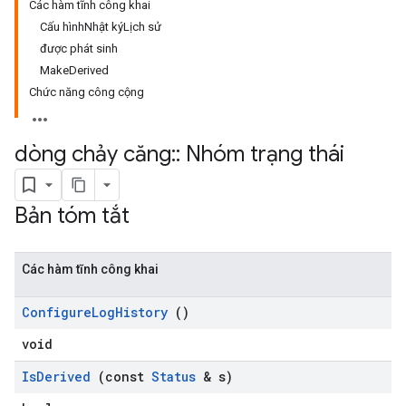
Các hàm tĩnh công khai
Cấu hìnhNhật kýLịch sử
được phát sinh
MakeDerived
Chức năng công cộng
dòng chảy căng
::
Nhóm trạng thái
Bản tóm tắt
Các hàm tĩnh công khai
Configure
Log
History
()
void
Is
Derived
(const
Status
& s)