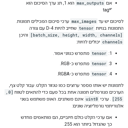
אם
max_outputs
הוא 1, תג ערך הסיכום הוא
'*tag
לסיכום יש עד
max_images
ערכי סיכום המכילים תמונות.
התמונות בנויות
tensor
שחייב להיות 4-D עם צורה
[batch_size, height, width, channels]
והיכן
channels
יכולים להיות:
1:
tensor
מתפרש כגווני אפור.
3:
tensor
מתפרש כ-RGB.
4:
tensor
מתפרש כ-RGBA.
לתמונות יש אותו מספר ערוצים כמו טנזור הקלט. עבור קלט צף,
הערכים מנורמלים תמונה אחת בכל פעם כדי להתאים לטווח
[0,
255]
. ערכי
uint8
אינם משתנים. האופ משתמש בשני
אלגוריתמי נורמליזציה שונים:
אם ערכי הקלט כולם חיוביים, הם מותאמים מחדש
כך שהגדול ביותר הוא 255.