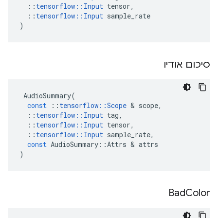
::
tensorflow
::
Input
tensor
,
::
tensorflow
::
Input
sample_rate
)
סיכום אודיו
AudioSummary
(
const
::
tensorflow
::
Scope
&
scope
,
::
tensorflow
::
Input
tag
,
::
tensorflow
::
Input
tensor
,
::
tensorflow
::
Input
sample_rate
,
const
AudioSummary
::
Attrs
&
attrs
)
Bad
Color