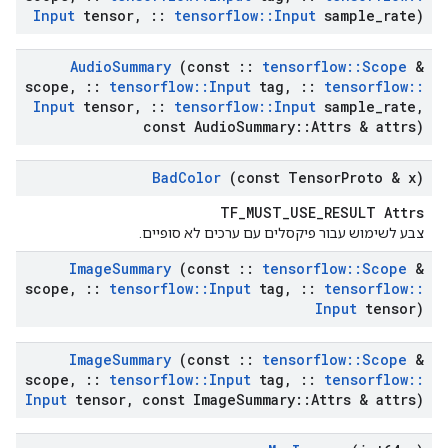
Input
tensor
,
::
tensorflow
::
Input
sample
_
rate)
Audio
Summary
(const
::
tensorflow
::
Scope
&
scope
,
::
tensorflow
::
Input
tag
,
::
tensorflow
::
Input
tensor
,
::
tensorflow
::
Input
sample
_
rate
,
const Audio
Summary
::
Attrs & attrs)
Bad
Color
(const Tensor
Proto & x)
TF_MUST_USE_RESULT Attrs
צבע לשימוש עבור פיקסלים עם ערכים לא סופיים.
Image
Summary
(const
::
tensorflow
::
Scope
&
scope
,
::
tensorflow
::
Input
tag
,
::
tensorflow
::
Input
tensor)
Image
Summary
(const
::
tensorflow
::
Scope
&
scope
,
::
tensorflow
::
Input
tag
,
::
tensorflow
::
Input
tensor
,
const Image
Summary
::
Attrs & attrs)