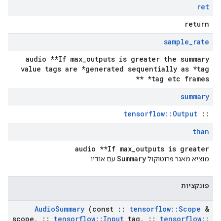
ret
return
sample
_
rate
audio **If max_outputs is greater the summary
value tags are *generated sequentially as *tag
*tag etc frames **
summary
tensorflow::Output
::
than
audio **If max_outputs is greater
Summary
מוציא מאגר פרוטוקול
עם אודיו.
פונקציות
Audio
Summary
(const
::
tensorflow
::
Scope
&
scope
,
::
tensorflow
::
Input
tag
,
::
tensorflow
::