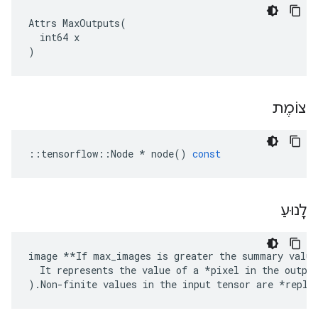
Attrs MaxOutputs(

  int64 x

)
צוֹמֶת
::
tensorflow
::
Node
*
node
()
const
לָנוּעַ
image **If max_images is greater the summary value
  It represents the value of a *pixel in the output
).Non-finite values in the input tensor are *repla