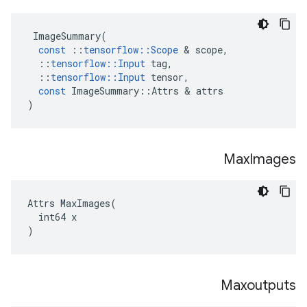
ImageSummary
(
const
::
tensorflow
::
Scope
&
scope
,
::
tensorflow
::
Input
tag
,
::
tensorflow
::
Input
tensor
,
const
ImageSummary
::
Attrs
&
attrs
)
Max
Images
Attrs MaxImages(

  int64 x

)
Maxoutputs