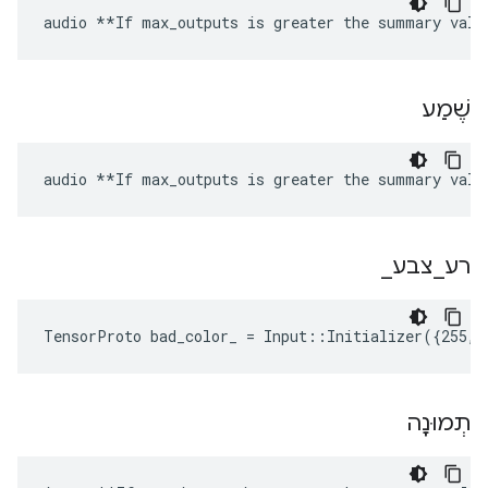
audio **If max_outputs is greater the summary valu
שֶׁמַע
audio **If max_outputs is greater the summary valu
רע
_
צבע
_
TensorProto bad_color_ = Input::Initializer({255, 
תְמוּנָה