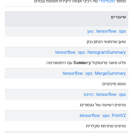
מספר
מקסימלי
של רכיבי אצווה ליצירת תמונות עבורם.
שיעורים
tensorflow:: ops:: טען
טוען שהתנאי הנתון נכון.
tensorflow:: ops:: HistogramSummary
Summary
פלט מאגר פרוטוקול
עם היסטוגרמה.
tensorflow:: ops:: MergeSummary
ממזג סיכומים.
tensorflow:: ops:: הדפס
מדפיס רשימה של טנסורים.
tensorflow:: ops:: PrintV2
מדפיס מחרוזת סקלרית.