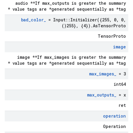
audio **If max_outputs is greater the summary
value tags are *generated sequentially as *tag *
bad
_
color
_
= Input
::
Initializer(
{255
,
0
,
0
,
)
255}
,
{4})
.
As
Tensor
Proto(
TensorProto
image
image **If max_images is greater the summary
value tags are *generated sequentially as *tag *
max
_
images
_
= 3
int64
max
_
outputs
_
= x
ret
operation
Operation