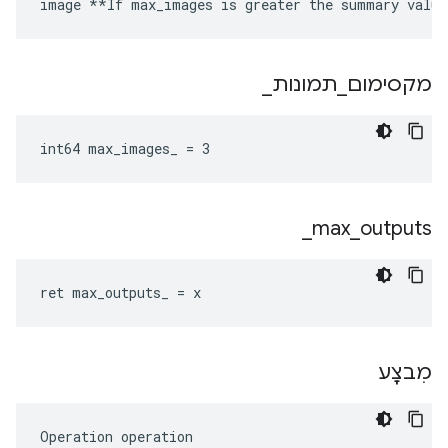
image **If max_images is greater the summary value
מקסימום
_
תמונות
_
int64 max_images_ = 3
_
max
_
outputs
ret max_outputs_ = x
מִבצָע
Operation operation