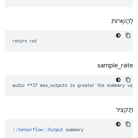
לְהַשְׁרוֹת
return ret
sample
_
rate
audio **If max_outputs is greater the summary valu
תַקצִיר
::
tensorflow::Output
 summary