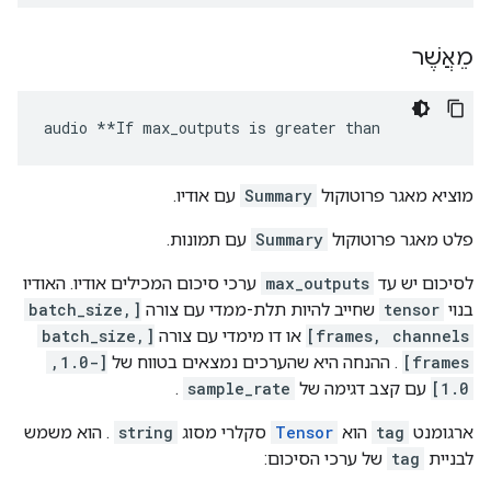
מֵאֲשֶׁר
audio **If max_outputs is greater than
מוציא מאגר פרוטוקול
Summary
עם אודיו.
פלט מאגר פרוטוקול
Summary
עם תמונות.
לסיכום יש עד
max_outputs
ערכי סיכום המכילים אודיו. האודיו
בנוי
tensor
שחייב להיות תלת-ממדי עם צורה
[batch_size,
frames, channels]
או דו מימדי עם צורה
[batch_size,
frames]
. ההנחה היא שהערכים נמצאים בטווח של
[-1.0,
1.0]
עם קצב דגימה של
sample_rate
.
ארגומנט
tag
הוא
Tensor
סקלרי מסוג
string
. הוא משמש
לבניית
tag
של ערכי הסיכום: