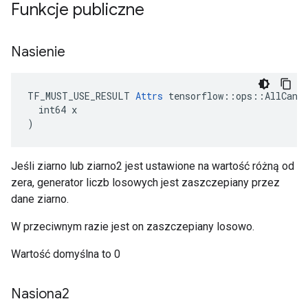
Funkcje publiczne
Nasienie
TF_MUST_USE_RESULT 
Attrs
 tensorflow::ops::AllCandi
  int64 x

)
Jeśli ziarno lub ziarno2 jest ustawione na wartość różną od
zera, generator liczb losowych jest zaszczepiany przez
dane ziarno.
W przeciwnym razie jest on zaszczepiany losowo.
Wartość domyślna to 0
Nasiona2