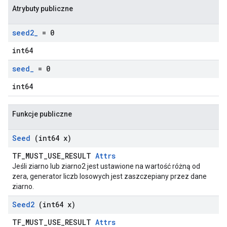
Atrybuty publiczne
seed2
_
= 0
int64
seed
_
= 0
int64
Funkcje publiczne
Seed
(int64 x)
TF_MUST_USE_RESULT
Attrs
Jeśli ziarno lub ziarno2 jest ustawione na wartość różną od
zera, generator liczb losowych jest zaszczepiany przez dane
ziarno.
Seed2
(int64 x)
TF_MUST_USE_RESULT
Attrs