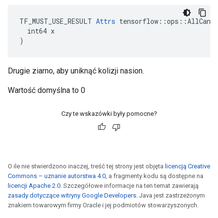
TF_MUST_USE_RESULT 
Attrs
 tensorflow::ops::AllCandi
  int64 x

)
Drugie ziarno, aby uniknąć kolizji nasion.
Wartość domyślna to 0
Czy te wskazówki były pomocne?
O ile nie stwierdzono inaczej, treść tej strony jest objęta
licencją Creative
Commons – uznanie autorstwa 4.0
, a fragmenty kodu są dostępne na
licencji Apache 2.0
. Szczegółowe informacje na ten temat zawierają
zasady dotyczące witryny Google Developers
. Java jest zastrzeżonym
znakiem towarowym firmy Oracle i jej podmiotów stowarzyszonych.