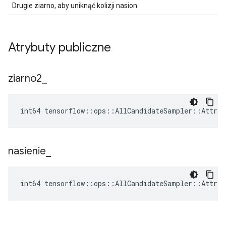
Drugie ziarno, aby uniknąć kolizji nasion.
Atrybuty publiczne
ziarno2
_
int64 tensorflow::ops::AllCandidateSampler::Attrs:
nasienie
_
int64 tensorflow::ops::AllCandidateSampler::Attrs: