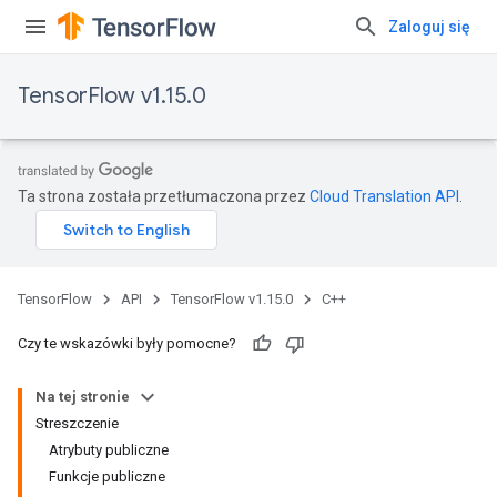
Zaloguj się
TensorFlow v1.15.0
Ta strona została przetłumaczona przez
Cloud Translation API
.
TensorFlow
API
TensorFlow v1.15.0
C++
Czy te wskazówki były pomocne?
Na tej stronie
Streszczenie
Atrybuty publiczne
Funkcje publiczne