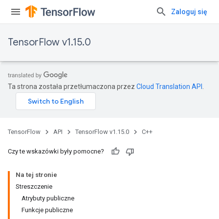
Zaloguj się
TensorFlow v1.15.0
Ta strona została przetłumaczona przez
Cloud Translation API
.
TensorFlow
API
TensorFlow v1.15.0
C++
Czy te wskazówki były pomocne?
Na tej stronie
Streszczenie
Atrybuty publiczne
Funkcje publiczne