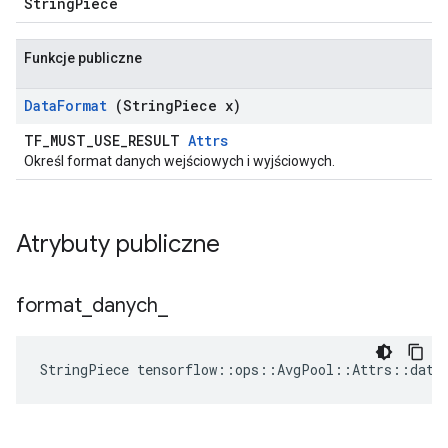
StringPiece
Funkcje publiczne
Data
Format
(String
Piece x)
TF_MUST_USE_RESULT
Attrs
Określ format danych wejściowych i wyjściowych.
Atrybuty publiczne
format
_
danych
_
StringPiece tensorflow::ops::AvgPool::Attrs::data