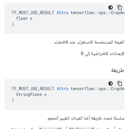
TF_MUST_USE_RESULT 
Attrs
 tensorflow::ops::CropAndR
  float x

)
القيمة المستخدمة للاستقراء، عند الاقتضاء.
الإعدادات الافتراضية إلى 0
طريقة
TF_MUST_USE_RESULT 
Attrs
 tensorflow::ops::CropAndR
  StringPiece x

)
سلسلة تحدد طريقة أخذ العينات لتغيير الحجم.