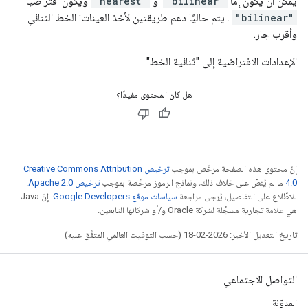
يمكن أن يكون إما
"bilinear"
أو
"nearest"
ويكون افتراضيًا
"bilinear"
. يتم حاليًا دعم طريقتين لأخذ العينات: الخط الثنائي
وأقرب جار.
الإعدادات الافتراضية إلى "ثنائية الخط"
هل كان المحتوى مفيدًا؟
إنّ محتوى هذه الصفحة مرخّص بموجب
ترخيص Creative Commons Attribution
4.0‏
ما لم يُنصّ على خلاف ذلك، ونماذج الرموز مرخّصة بموجب
ترخيص Apache 2.0‏
.
للاطّلاع على التفاصيل، يُرجى مراجعة
سياسات موقع Google Developers‏
. إنّ Java
هي علامة تجارية مسجَّلة لشركة Oracle و/أو شركائها التابعين.
تاريخ التعديل الأخير: 2026-02-18 (حسب التوقيت العالمي المتفَّق عليه)
التواصل الاجتماعي
المدوّنة