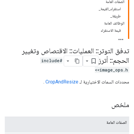
الصفات العامة
استقراء_القيمة_
طريقة_
الوظائف العامة
قيمة الاستقراء
تدفق التوتر
::
العمليات
::
الاقتصاص وتغيير
الحجم
::
أترز
#include
<image_ops.h>
محددات السمات الاختيارية لـ
CropAndResize
.
ملخص
الصفات العامة