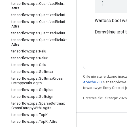
)
tensorflow
::
ops
::
Quantized
Relu
::
Attrs
tensorflow
::
ops
::
Quantized
Relu6
Wartość bool wsk
tensorflow
::
ops
::
Quantized
Relu6
::
Attrs
Domyślnie jest 
tensorflow
::
ops
::
Quantized
Relu
X
tensorflow
::
ops
::
Quantized
Relu
X
::
Attrs
tensorflow
::
ops
::
Relu
tensorflow
::
ops
::
Relu6
tensorflow
::
ops
::
Selu
tensorflow
::
ops
::
Softmax
O ile nie stwierdzono inacze
tensorflow
::
ops
::
Softmax
Cross
Apache 2.0
. Szczegółowe 
Entropy
With
Logits
towarowym firmy Oracle i 
tensorflow
::
ops
::
Softplus
tensorflow
::
ops
::
Softsign
Ostatnia aktualizacja: 202
tensorflow
::
ops
::
Sparse
Softmax
Cross
Entropy
With
Logits
tensorflow
::
ops
::
Top
K
tensorflow
::
ops
::
Top
K
::
Attrs
Pozostawaj w kontakcie