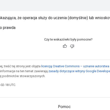
azująca, że ​​operacja służy do uczenia (domyślnie) lub wniosko
to prawda
Czy te wskazówki były pomocne?
j, treść tej strony jest objęta
licencją Creative Commons – uznanie autorstwa 
informacje na ten temat zawierają
zasady dotyczące witryny Google Develop
jej podmiotów stowarzyszonych.
6-02-18 UTC.
Pomoc