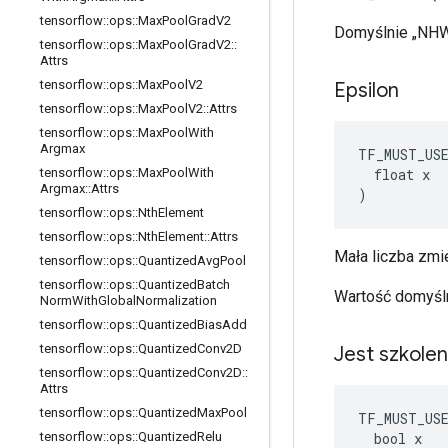
tensorflow
::
ops
::
Max
Pool
Grad
V2
Domyślnie „NH
tensorflow
::
ops
::
Max
Pool
Grad
V2
::
Attrs
tensorflow
::
ops
::
Max
Pool
V2
Epsilon
tensorflow
::
ops
::
Max
Pool
V2
::
Attrs
tensorflow
::
ops
::
Max
Pool
With
Argmax
TF_MUST_US
  float x

tensorflow
::
ops
::
Max
Pool
With
Argmax
::
Attrs
)
tensorflow
::
ops
::
Nth
Element
tensorflow
::
ops
::
Nth
Element
::
Attrs
Mała liczba zmi
tensorflow
::
ops
::
Quantized
Avg
Pool
tensorflow
::
ops
::
Quantized
Batch
Wartość domyśl
Norm
With
Global
Normalization
tensorflow
::
ops
::
Quantized
Bias
Add
tensorflow
::
ops
::
Quantized
Conv2D
Jest szkole
tensorflow
::
ops
::
Quantized
Conv2D
::
Attrs
tensorflow
::
ops
::
Quantized
Max
Pool
TF_MUST_US
  bool x

tensorflow
::
ops
::
Quantized
Relu