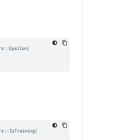
s::Epsilon(

s::IsTraining(
