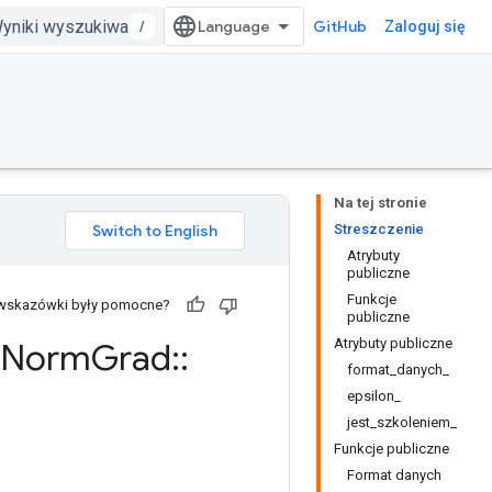
/
GitHub
Zaloguj się
Na tej stronie
Streszczenie
Atrybuty
publiczne
Funkcje
 wskazówki były pomocne?
publiczne
Atrybuty publiczne
Norm
Grad
::
format_danych_
epsilon_
jest_szkoleniem_
Funkcje publiczne
Format danych