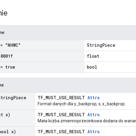
nie
zne
= "NHWC"
StringPiece
.
0001f
float
= true
bool
ne
tring
Piece
TF_MUST_USE_RESULT
Attrs
Format danych dla y_backprop, x, x_backprop.
t x)
TF_MUST_USE_RESULT
Attrs
Mała liczba zmiennoprzecinkowa dodana do warianc
ool x)
TF_MUST_USE_RESULT
Attrs