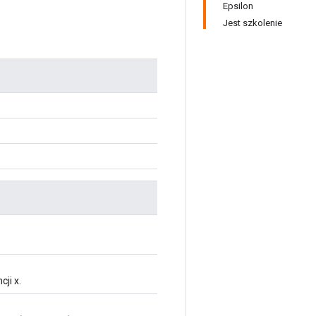
Epsilon
Jest szkolenie
ji x.