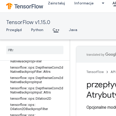
Zainstaluj
Informacje
A
tensorflow::ops::DataFormatDimMa
p::Attrs
tensorflow::ops::DataFormatVecPer
mute
TensorFlow v1.15.0
tensorflow::ops::DataFormatVecPer
Przegląd
Python
C++
Java
mute::Attrs
tensorflow
::
ops
::
Depthwise
Conv2d
Native
tensorflow
::
ops
::
Depthwise
Conv2d
Native
::
Attrs
tensorflow
::
ops
::
Depthwise
Conv2d
Native
Backprop
Filter
tensorflow
::
ops
::
Depthwise
Conv2d
Native
Backprop
Filter
::
Attrs
TensorFlow
API
tensorflow
::
ops
::
Depthwise
Conv2d
przepły
Native
Backprop
Input
tensorflow
::
ops
::
Depthwise
Conv2d
Atrybut
Native
Backprop
Input
::
Attrs
tensorflow
::
ops
::
Dilation2D
tensorflow
::
ops
::
Opcjonalne modu
Dilation2DBackprop
Filter
tensorflow
::
ops
::