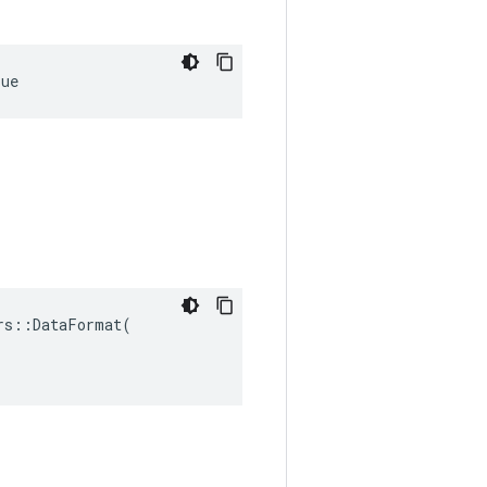
rue
s::DataFormat(
