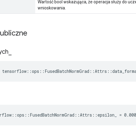
Wartość bool wskazująca, że ​​operacja służy do ucz
wnioskowania.
publiczne
ych
_
e tensorflow::ops::FusedBatchNormGrad::Attrs::data_form
rflow::ops::FusedBatchNormGrad::Attrs::epsilon_ = 0.00