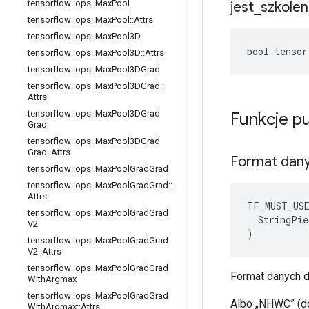
tensorflow
::
ops
::
Max
Pool
jest
_
szkole
tensorflow
::
ops
::
Max
Pool
::
Attrs
tensorflow
::
ops
::
Max
Pool3D
bool tensor
tensorflow
::
ops
::
Max
Pool3D
::
Attrs
tensorflow
::
ops
::
Max
Pool3DGrad
tensorflow
::
ops
::
Max
Pool3DGrad
::
Attrs
tensorflow
::
ops
::
Max
Pool3DGrad
Funkcje p
Grad
tensorflow
::
ops
::
Max
Pool3DGrad
Grad
::
Attrs
Format dan
tensorflow
::
ops
::
Max
Pool
Grad
Grad
tensorflow
::
ops
::
Max
Pool
Grad
Grad
::
Attrs
TF_MUST_US
tensorflow
::
ops
::
Max
Pool
Grad
Grad
  StringPie
V2
)
tensorflow
::
ops
::
Max
Pool
Grad
Grad
V2
::
Attrs
tensorflow
::
ops
::
Max
Pool
Grad
Grad
Format danych d
With
Argmax
tensorflow
::
ops
::
Max
Pool
Grad
Grad
Albo „NHWC” (d
With
Argmax
::
Attrs