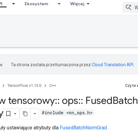
PI
Ekosystem
Więcej
Ta strona została przetłumaczona przez
Cloud Translation API
.
TensorFlow v1.15.0
C++
Czy te
w tensorowy
::
ops
::
Fused
Batch
y
#include <nn_ops.h>
ły ustawiające atrybuty dla
FusedBatchNormGrad
.