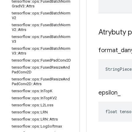
tensorflow
::
ops
::
Fused
Batch
Norm
Grad
V3
::
Attrs
tensorflow
::
ops
::
Fused
Batch
Norm
V2
tensorflow
::
ops
::
Fused
Batch
Norm
V2
::
Attrs
Atrybuty 
tensorflow
::
ops
::
Fused
Batch
Norm
V3
tensorflow
::
ops
::
Fused
Batch
Norm
format
_
dan
V3
::
Attrs
tensorflow
::
ops
::
Fused
Pad
Conv2D
tensorflow
::
ops
::
Fused
Resize
And
StringPiec
Pad
Conv2D
tensorflow
::
ops
::
Fused
Resize
And
Pad
Conv2D
::
Attrs
tensorflow
::
ops
::
In
Top
K
epsilon
_
tensorflow
::
ops
::
In
Top
KV2
tensorflow
::
ops
::
L2Loss
float tenso
tensorflow
::
ops
::
LRN
tensorflow
::
ops
::
LRN
::
Attrs
tensorflow
::
ops
::
Log
Softmax