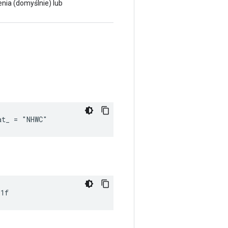
enia (domyślnie) lub
at_ = "NHWC"
01f