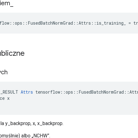
niem
_
flow::ops::FusedBatchNormGrad::Attrs::is_training_ = t
ubliczne
ych
E_RESULT 
Attrs
 tensorflow::ops::FusedBatchNormGrad::Attr
ce x

la y_backprop, x, x_backprop.
omyślnie) albo „NCHW”.