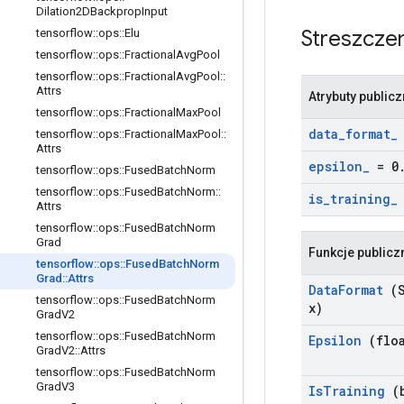
Dilation2DBackprop
Input
Streszcze
tensorflow
::
ops
::
Elu
tensorflow
::
ops
::
Fractional
Avg
Pool
tensorflow
::
ops
::
Fractional
Avg
Pool
::
Attrs
Atrybuty public
tensorflow
::
ops
::
Fractional
Max
Pool
data
_
format
_
tensorflow
::
ops
::
Fractional
Max
Pool
::
Attrs
epsilon
_
= 0
tensorflow
::
ops
::
Fused
Batch
Norm
tensorflow
::
ops
::
Fused
Batch
Norm
::
is
_
training
_
Attrs
tensorflow
::
ops
::
Fused
Batch
Norm
Grad
Funkcje publicz
tensorflow
::
ops
::
Fused
Batch
Norm
Grad
::
Attrs
Data
Format
(S
tensorflow
::
ops
::
Fused
Batch
Norm
x)
Grad
V2
tensorflow
::
ops
::
Fused
Batch
Norm
Epsilon
(floa
Grad
V2
::
Attrs
tensorflow
::
ops
::
Fused
Batch
Norm
Grad
V3
Is
Training
(b