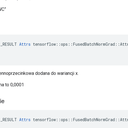
WC”
E_RESULT 
Attrs
 tensorflow::ops::FusedBatchNormGrad::Attr
ennoprzecinkowa dodana do wariancji x.
na to 0,0001
nie
E_RESULT 
Attrs
 tensorflow::ops::FusedBatchNormGrad::Attr