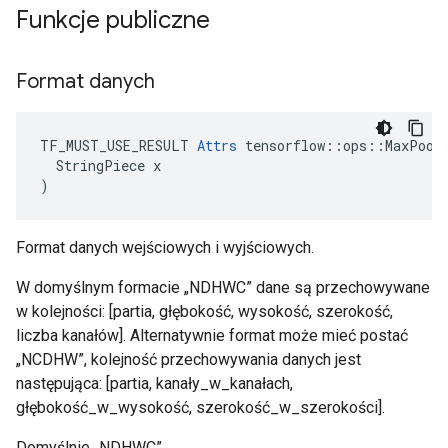
Funkcje publiczne
Format danych
TF_MUST_USE_RESULT 
Attrs
 tensorflow::ops::MaxPool3
  StringPiece x

)
Format danych wejściowych i wyjściowych.
W domyślnym formacie „NDHWC” dane są przechowywane
w kolejności: [partia, głębokość, wysokość, szerokość,
liczba kanałów]. Alternatywnie format może mieć postać
„NCDHW”, kolejność przechowywania danych jest
następująca: [partia, kanały_w_kanałach,
głębokość_w_wysokość, szerokość_w_szerokości].
Domyślnie „NDHWC”