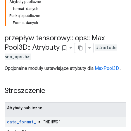
Atrybuty publiczne
format_danych_
Funkcje publiczne
Format danych
przepływ tensorowy
::
ops
::
Max
Pool3D
::
Atrybuty
#include
<nn_ops.h>
Opcjonalne moduły ustawiające atrybuty dla
MaxPool3D
.
Streszczenie
Atrybuty publiczne
data
_
format
_
= "NDHWC"