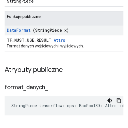
StringPiece
Funkcje publiczne
Data
Format
(String
Piece x)
TF_MUST_USE_RESULT
Attrs
Format danych wejściowych i wyjściowych.
Atrybuty publiczne
format
_
danych
_
StringPiece tensorflow::ops::MaxPool3D::Attrs::da