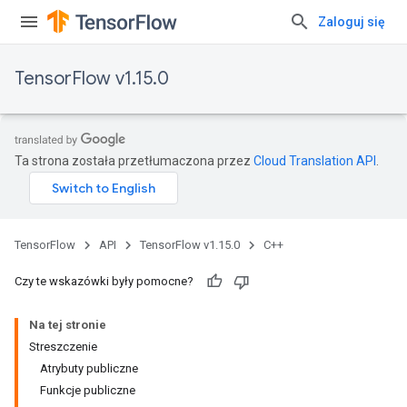
Zaloguj się
TensorFlow v1.15.0
Ta strona została przetłumaczona przez
Cloud Translation API
.
TensorFlow
API
TensorFlow v1.15.0
C++
Czy te wskazówki były pomocne?
Na tej stronie
Streszczenie
Atrybuty publiczne
Funkcje publiczne