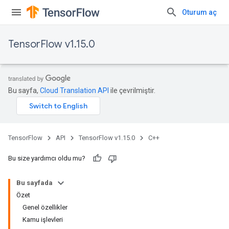
Oturum aç
TensorFlow v1.15.0
Bu sayfa,
Cloud Translation API
ile çevrilmiştir.
TensorFlow
API
TensorFlow v1.15.0
C++
Bu size yardımcı oldu mu?
Bu sayfada
Özet
Genel özellikler
Kamu işlevleri