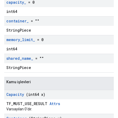
capacity
_
= 0
int64
container
_
= ""
StringPiece
memory
_
limit
_
= 0
int64
shared
_
name
_
= ""
StringPiece
Kamu işlevleri
Capacity
(int64 x)
TF_MUST_USE_RESULT
Attrs
Varsayılan 0'dır.