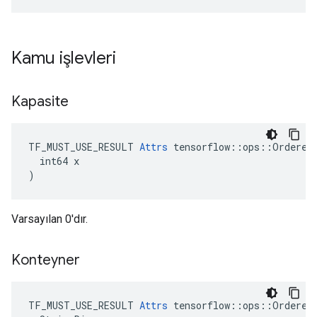
Kamu işlevleri
Kapasite
TF_MUST_USE_RESULT 
Attrs
 tensorflow::ops::OrderedM
  int64 x

)
Varsayılan 0'dır.
Konteyner
TF_MUST_USE_RESULT 
Attrs
 tensorflow::ops::OrderedM