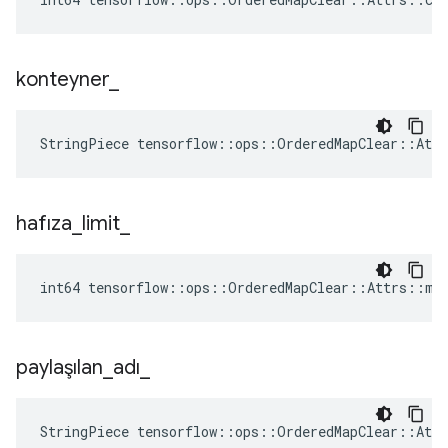
konteyner
_
StringPiece tensorflow::ops::OrderedMapClear::Att
hafıza
_
limit
_
int64 tensorflow::ops::OrderedMapClear::Attrs::me
paylaşılan
_
adı
_
StringPiece tensorflow::ops::OrderedMapClear::Att