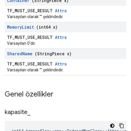
Container
(String
Piece x)
TF_MUST_USE_RESULT
Attrs
Varsayılan olarak "" şeklindedir.
Memory
Limit
(int64 x)
TF_MUST_USE_RESULT
Attrs
Varsayılan 0'dır.
Shared
Name
(String
Piece x)
TF_MUST_USE_RESULT
Attrs
Varsayılan olarak "" şeklindedir.
Genel özellikler
kapasite
_
int64 tensorflow::ops::OrderedMapClear::Attrs::cap