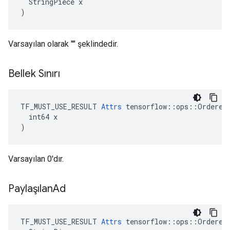
  StringPiece x

)
Varsayılan olarak "" şeklindedir.
Bellek Sınırı
TF_MUST_USE_RESULT 
Attrs
 tensorflow::ops::OrderedM
  int64 x

)
Varsayılan 0'dır.
Paylaşılan
Ad
TF_MUST_USE_RESULT 
Attrs
 tensorflow::ops::OrderedM