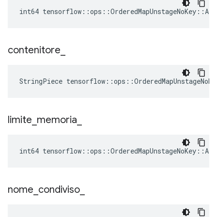
int64 tensorflow::ops::OrderedMapUnstageNoKey::Att
contenitore
_
StringPiece tensorflow::ops::OrderedMapUnstageNoKe
limite
_
memoria
_
int64 tensorflow::ops::OrderedMapUnstageNoKey::At
nome
_
condiviso
_