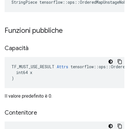
StringPiece tensorflow::ops::OrderedMapUnstageNoK
Funzioni pubbliche
Capacità
TF_MUST_USE_RESULT 
Attrs
 tensorflow::ops::OrderedM
  int64 x

)
Il valore predefinito è 0.
Contenitore