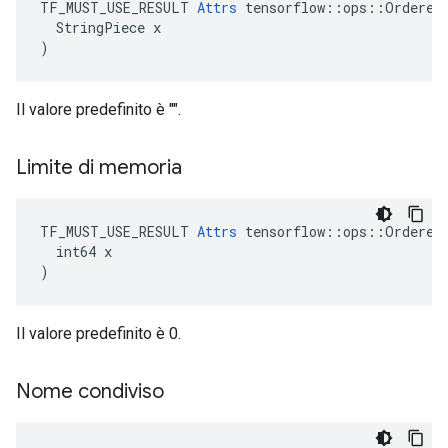
TF_MUST_USE_RESULT 
Attrs
 tensorflow::ops::OrderedM
  StringPiece x

)
Il valore predefinito è "".
Limite di memoria
TF_MUST_USE_RESULT 
Attrs
 tensorflow::ops::OrderedM
  int64 x

)
Il valore predefinito è 0.
Nome condiviso