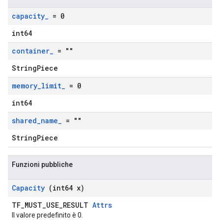
capacity
_
= 0
int64
container
_
= ""
StringPiece
memory
_
limit
_
= 0
int64
shared
_
name
_
= ""
StringPiece
Funzioni pubbliche
Capacity
(int64 x)
TF_MUST_USE_RESULT
Attrs
Il valore predefinito è 0.