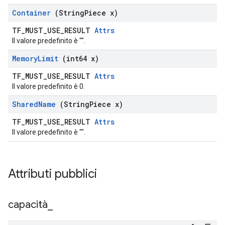
Container
(String
Piece x)
TF_MUST_USE_RESULT
Attrs
Il valore predefinito è "".
Memory
Limit
(int64 x)
TF_MUST_USE_RESULT
Attrs
Il valore predefinito è 0.
Shared
Name
(String
Piece x)
TF_MUST_USE_RESULT
Attrs
Il valore predefinito è "".
Attributi pubblici
capacità
_