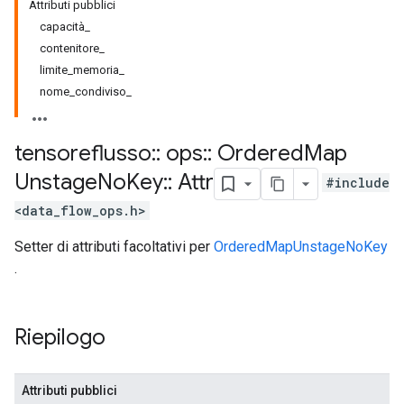
Attributi pubblici
capacità_
contenitore_
limite_memoria_
nome_condiviso_
tensoreflusso
::
ops
::
Ordered
Map
Unstage
No
Key
::
Attr
#include
<data_flow_ops.h>
Setter di attributi facoltativi per
OrderedMapUnstageNoKey
.
Riepilogo
Attributi pubblici