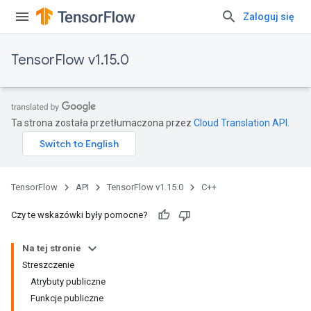
Zaloguj się
TensorFlow v1.15.0
Ta strona została przetłumaczona przez
Cloud Translation API
.
TensorFlow
API
TensorFlow v1.15.0
C++
Czy te wskazówki były pomocne?
Na tej stronie
Streszczenie
Atrybuty publiczne
Funkcje publiczne