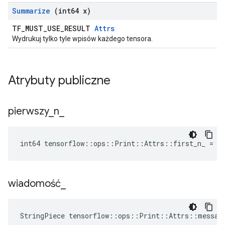
Summarize
(int64 x)
TF_MUST_USE_RESULT
Attrs
Wydrukuj tylko tyle wpisów każdego tensora.
Atrybuty publiczne
pierwszy
_
n
_
int64 tensorflow::ops::Print::Attrs::first_n_ = -
wiadomość
_
StringPiece tensorflow::ops::Print::Attrs::messag