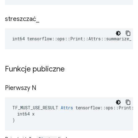
streszczać
_
int64 tensorflow::ops::Print::Attrs::summarize_ =
Funkcje publiczne
Pierwszy N
TF_MUST_USE_RESULT 
Attrs
 tensorflow::ops::Print::A
  int64 x

)