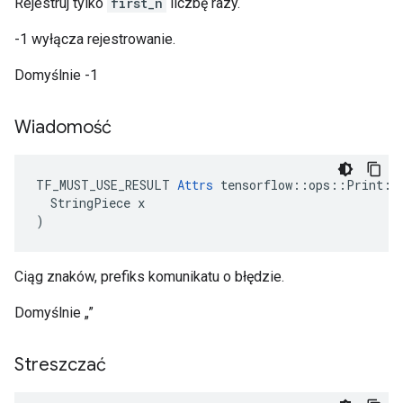
Rejestruj tylko
first_n
liczbę razy.
-1 wyłącza rejestrowanie.
Domyślnie -1
Wiadomość
TF_MUST_USE_RESULT 
Attrs
 tensorflow::ops::Print::A
  StringPiece x

)
Ciąg znaków, prefiks komunikatu o błędzie.
Domyślnie „”
Streszczać