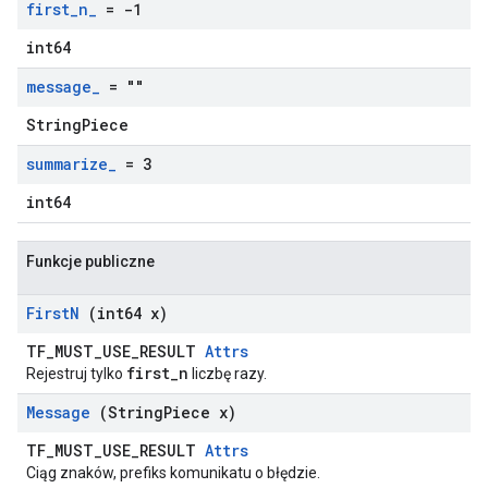
first
_
n
_
= -1
int64
message
_
= ""
StringPiece
summarize
_
= 3
int64
Funkcje publiczne
First
N
(int64 x)
TF_MUST_USE_RESULT
Attrs
first_n
Rejestruj tylko
liczbę razy.
Message
(String
Piece x)
TF_MUST_USE_RESULT
Attrs
Ciąg znaków, prefiks komunikatu o błędzie.