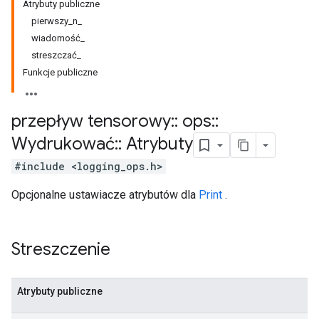
Atrybuty publiczne
pierwszy_n_
wiadomość_
streszczać_
Funkcje publiczne
przepływ tensorowy
::
ops
::
Wydrukować
::
Atrybuty
#include <logging_ops.h>
Opcjonalne ustawiacze atrybutów dla
Print
.
Streszczenie
Atrybuty publiczne