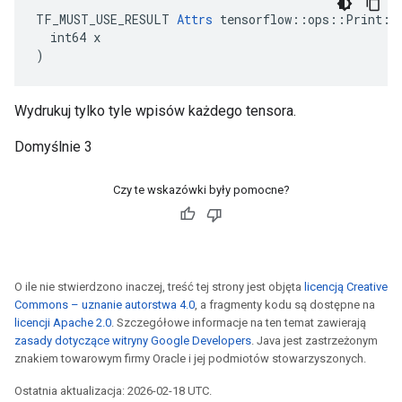
TF_MUST_USE_RESULT 
Attrs
 tensorflow::ops::Print::A
  int64 x

)
Wydrukuj tylko tyle wpisów każdego tensora.
Domyślnie 3
Czy te wskazówki były pomocne?
O ile nie stwierdzono inaczej, treść tej strony jest objęta
licencją Creative
Commons – uznanie autorstwa 4.0
, a fragmenty kodu są dostępne na
licencji Apache 2.0
. Szczegółowe informacje na ten temat zawierają
zasady dotyczące witryny Google Developers
. Java jest zastrzeżonym
znakiem towarowym firmy Oracle i jej podmiotów stowarzyszonych.
Ostatnia aktualizacja: 2026-02-18 UTC.