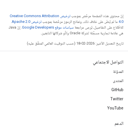
إنّ محتوى هذه الصفحة مرخّص بموجب
ترخيص Creative Commons Attribution
4.0‏
ما لم يُنصّ على خلاف ذلك، ونماذج الرموز مرخّصة بموجب
ترخيص Apache 2.0‏
.
للاطّلاع على التفاصيل، يُرجى مراجعة
سياسات موقع Google Developers‏
. إنّ Java
هي علامة تجارية مسجَّلة لشركة Oracle و/أو شركائها التابعين.
تاريخ التعديل الأخير: 2026-02-18 (حسب التوقيت العالمي المتفَّق عليه)
التواصل الاجتماعي
المدوّنة
المنتدى
GitHub
Twitter
YouTube
الدعم