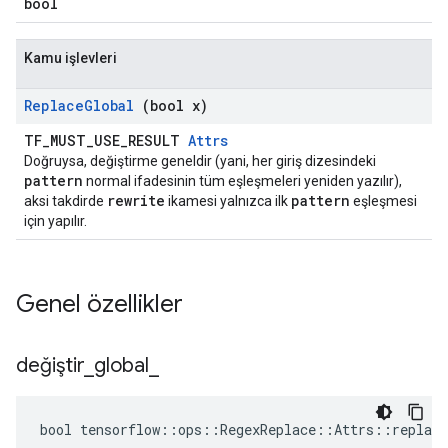
bool
Kamu işlevleri
Replace
Global
(bool x)
TF_MUST_USE_RESULT
Attrs
Doğruysa, değiştirme geneldir (yani, her giriş dizesindeki
pattern
normal ifadesinin tüm eşleşmeleri yeniden yazılır),
rewrite
pattern
aksi takdirde
ikamesi yalnızca ilk
eşleşmesi
için yapılır.
Genel özellikler
değiştir
_
global
_
bool tensorflow::ops::RegexReplace::Attrs::replace