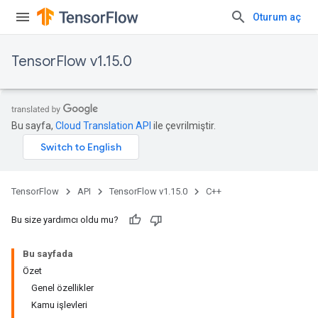
Oturum aç
TensorFlow v1.15.0
Bu sayfa,
Cloud Translation API
ile çevrilmiştir.
TensorFlow
API
TensorFlow v1.15.0
C++
Bu size yardımcı oldu mu?
Bu sayfada
Özet
Genel özellikler
Kamu işlevleri