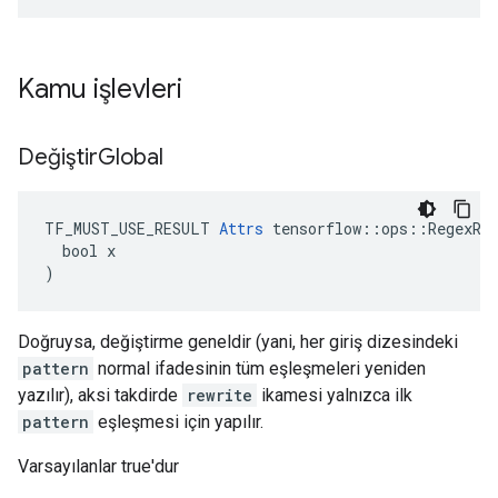
Kamu işlevleri
Değiştir
Global
TF_MUST_USE_RESULT 
Attrs
 tensorflow::ops::RegexRep
  bool x

)
Doğruysa, değiştirme geneldir (yani, her giriş dizesindeki
pattern
normal ifadesinin tüm eşleşmeleri yeniden
yazılır), aksi takdirde
rewrite
ikamesi yalnızca ilk
pattern
eşleşmesi için yapılır.
Varsayılanlar true'dur