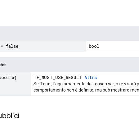
= false
bool
che
ool x)
TF_MUST_USE_RESULT
Attrs
True
Se
, l'aggiornamento dei tensori var, m e v sarà pro
comportamento non è definito, ma può mostrare men
ubblici