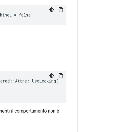
king_ = false
grad::Attrs::UseLocking(

imenti il ​​comportamento non è