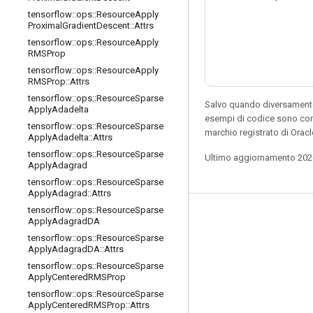
tensorflow
::
ops
::
Resource
Apply
Proximal
Gradient
Descent
::
Attrs
tensorflow
::
ops
::
Resource
Apply
RMSProp
tensorflow
::
ops
::
Resource
Apply
RMSProp
::
Attrs
tensorflow
::
ops
::
Resource
Sparse
Salvo quando diversamente 
Apply
Adadelta
esempi di codice sono con
tensorflow
::
ops
::
Resource
Sparse
marchio registrato di Oracl
Apply
Adadelta
::
Attrs
tensorflow
::
ops
::
Resource
Sparse
Ultimo aggiornamento 202
Apply
Adagrad
tensorflow
::
ops
::
Resource
Sparse
Apply
Adagrad
::
Attrs
tensorflow
::
ops
::
Resource
Sparse
Resta connesso
Apply
Adagrad
DA
tensorflow
::
ops
::
Resource
Sparse
Blog
Apply
Adagrad
DA
::
Attrs
Forum
tensorflow
::
ops
::
Resource
Sparse
Apply
Centered
RMSProp
GitHub
tensorflow
::
ops
::
Resource
Sparse
Apply
Centered
RMSProp
::
Attrs
Twitter