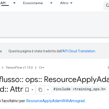
API
Ecosistema
Altro
Questa pagina è stata tradotta dall'
API Cloud Translation
.
TensorFlow v1.15.0
C++
flusso
::
ops
::
Resource
Apply
Ad
d
::
Attr
#include <training_ops.h>
i facoltativi per
ResourceApplyAdamWithAmsgrad
.