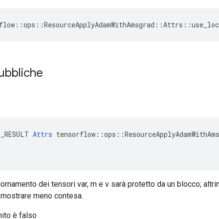
flow::ops::ResourceApplyAdamWithAmsgrad::Attrs::use_loc
pubbliche
E_RESULT 
Attrs
 tensorflow::ops::ResourceApplyAdamWithAms
iornamento dei tensori var, m e v sarà protetto da un blocco; altr
ò mostrare meno contesa.
nito è falso