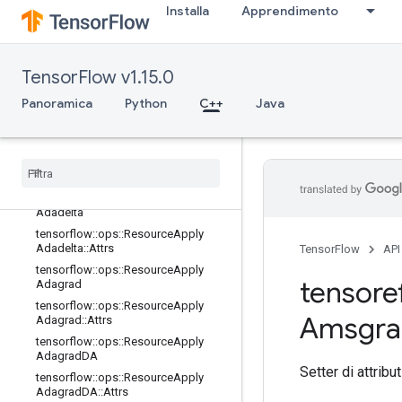
Installa
Apprendimento
rad
tensorflow::ops::ApplyProximalAdag
rad::Attrs
tensorflow::ops::ApplyProximalGradi
TensorFlow v1.15.0
entDescent
Panoramica
Python
C++
Java
tensorflow::ops::ApplyProximalGradi
entDescent::Attrs
tensorflow
::
ops
::
Apply
RMSProp
tensorflow
::
ops
::
Apply
RMSProp
::
Attrs
tensorflow
::
ops
::
Resource
Apply
Adadelta
tensorflow
::
ops
::
Resource
Apply
Adadelta
::
Attrs
TensorFlow
API
tensorflow
::
ops
::
Resource
Apply
tensore
Adagrad
tensorflow
::
ops
::
Resource
Apply
Amsgra
Adagrad
::
Attrs
tensorflow
::
ops
::
Resource
Apply
Adagrad
DA
Setter di attribut
tensorflow
::
ops
::
Resource
Apply
Adagrad
DA
::
Attrs