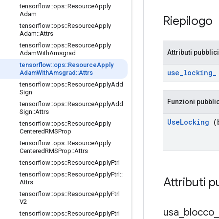
tensorflow
::
ops
::
Resource
Apply
Adam
Riepilogo
tensorflow
::
ops
::
Resource
Apply
Adam
::
Attrs
tensorflow
::
ops
::
Resource
Apply
Attributi pubblici
Adam
With
Amsgrad
tensorflow
::
ops
::
Resource
Apply
use
_
locking
_
Adam
With
Amsgrad
::
Attrs
tensorflow
::
ops
::
Resource
Apply
Add
Sign
Funzioni pubbli
tensorflow
::
ops
::
Resource
Apply
Add
Sign
::
Attrs
Use
Locking
(b
tensorflow
::
ops
::
Resource
Apply
Centered
RMSProp
tensorflow
::
ops
::
Resource
Apply
Centered
RMSProp
::
Attrs
tensorflow
::
ops
::
Resource
Apply
Ftrl
tensorflow
::
ops
::
Resource
Apply
Ftrl
::
Attributi p
Attrs
tensorflow
::
ops
::
Resource
Apply
Ftrl
V2
usa
_
blocco
_
tensorflow
::
ops
::
Resource
Apply
Ftrl