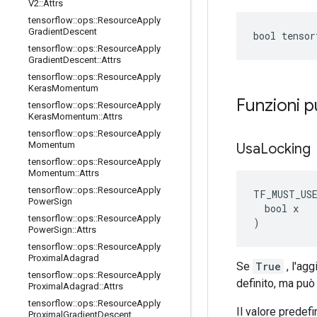
V2
::
Attrs
tensorflow
::
ops
::
Resource
Apply
Gradient
Descent
bool tensor
tensorflow
::
ops
::
Resource
Apply
Gradient
Descent
::
Attrs
tensorflow
::
ops
::
Resource
Apply
Keras
Momentum
Funzioni 
tensorflow
::
ops
::
Resource
Apply
Keras
Momentum
::
Attrs
tensorflow
::
ops
::
Resource
Apply
Momentum
Usa
Locking
tensorflow
::
ops
::
Resource
Apply
Momentum
::
Attrs
tensorflow
::
ops
::
Resource
Apply
TF_MUST_US
Power
Sign
  bool x

tensorflow
::
ops
::
Resource
Apply
)
Power
Sign
::
Attrs
tensorflow
::
ops
::
Resource
Apply
Proximal
Adagrad
Se
True
, l'agg
tensorflow
::
ops
::
Resource
Apply
definito, ma pu
Proximal
Adagrad
::
Attrs
tensorflow
::
ops
::
Resource
Apply
Il valore predefi
Proximal
Gradient
Descent