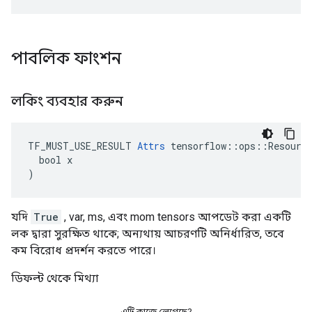
পাবলিক ফাংশন
লকিং ব্যবহার করুন
TF_MUST_USE_RESULT 
Attrs
 tensorflow::ops::Resource
  bool x

)
যদি
True
, var, ms, এবং mom tensors আপডেট করা একটি
লক দ্বারা সুরক্ষিত থাকে; অন্যথায় আচরণটি অনির্ধারিত, তবে
কম বিরোধ প্রদর্শন করতে পারে।
ডিফল্ট থেকে মিথ্যা
এটি কাজে লেগেছে?