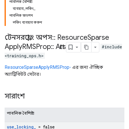
পাবলিক বৈশিষ্ট্য
ব্যবহার_লকিং_
পাবলিক ফাংশন
লকিং ব্যবহার করুন
টেনসরফ্লো
::
অপস
::
Resource
Sparse
Apply
RMSProp
::
Attrs
#include
<training_ops.h>
ResourceSparseApplyRMSProp-
এর জন্য ঐচ্ছিক
অ্যাট্রিবিউট সেটার।
সারাংশ
পাবলিক বৈশিষ্ট্য
use
_
locking
_
= false