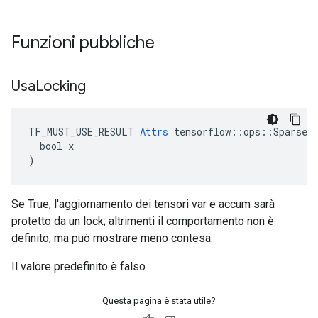
Funzioni pubbliche
Usa
Locking
TF_MUST_USE_RESULT 
Attrs
 tensorflow::ops::SparseAp
  bool x

)
Se True, l'aggiornamento dei tensori var e accum sarà
protetto da un lock; altrimenti il ​​comportamento non è
definito, ma può mostrare meno contesa.
Il valore predefinito è falso
Questa pagina è stata utile?