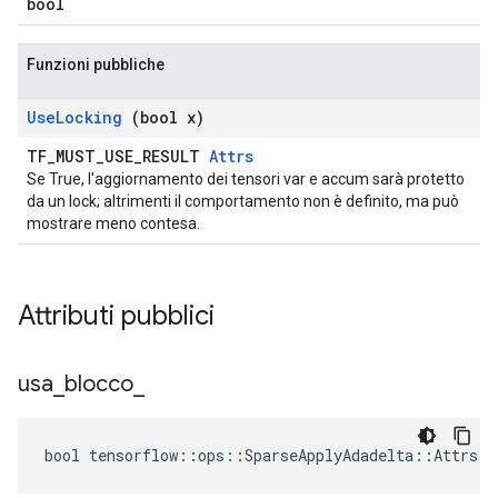
bool
Funzioni pubbliche
Use
Locking
(bool x)
TF_MUST_USE_RESULT
Attrs
Se True, l'aggiornamento dei tensori var e accum sarà protetto
da un lock; altrimenti il ​​comportamento non è definito, ma può
mostrare meno contesa.
Attributi pubblici
usa
_
blocco
_
bool tensorflow::ops::SparseApplyAdadelta::Attrs::