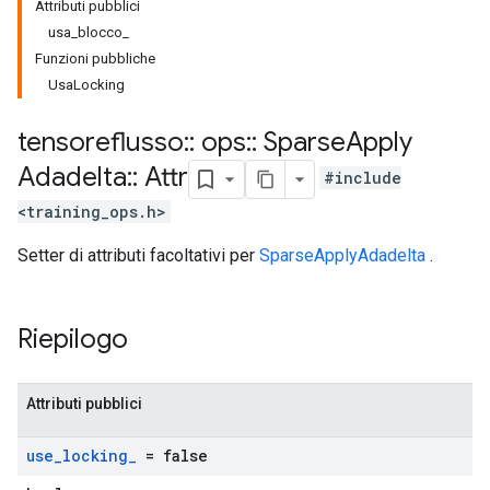
Attributi pubblici
usa_blocco_
Funzioni pubbliche
UsaLocking
tensoreflusso
::
ops
::
Sparse
Apply
Adadelta
::
Attr
#include
<training_ops.h>
Setter di attributi facoltativi per
SparseApplyAdadelta
.
Riepilogo
Attributi pubblici
use
_
locking
_
= false