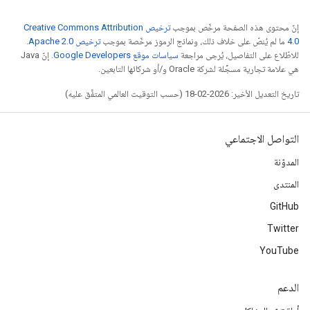
إنّ محتوى هذه الصفحة مرخّص بموجب
ترخيص Creative Commons Attribution
4.0‏
ما لم يُنصّ على خلاف ذلك، ونماذج الرموز مرخّصة بموجب
ترخيص Apache 2.0‏
.
للاطّلاع على التفاصيل، يُرجى مراجعة
سياسات موقع Google Developers‏
. إنّ Java
هي علامة تجارية مسجَّلة لشركة Oracle و/أو شركائها التابعين.
تاريخ التعديل الأخير: 2026-02-18 (حسب التوقيت العالمي المتفَّق عليه)
التواصل الاجتماعي
المدوّنة
المنتدى
GitHub
Twitter
YouTube
الدعم