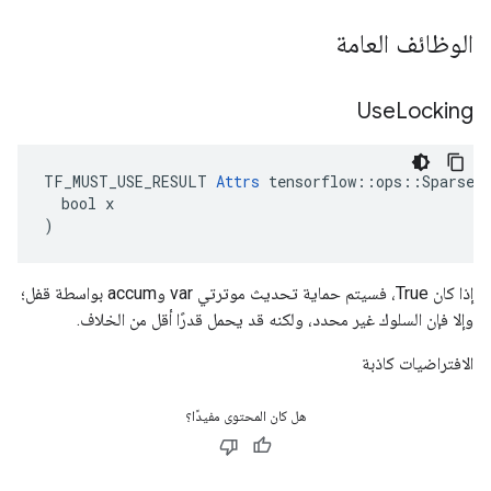
الوظائف العامة
Use
Locking
TF_MUST_USE_RESULT 
Attrs
 tensorflow::ops::SparseAp
  bool x

)
إذا كان True، فسيتم حماية تحديث موترتي var وaccum بواسطة قفل؛
وإلا فإن السلوك غير محدد، ولكنه قد يحمل قدرًا أقل من الخلاف.
الافتراضيات كاذبة
هل كان المحتوى مفيدًا؟