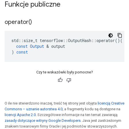
Funkcje publiczne
operator(
)
std
::
size_t
tensorflow
::
OutputHash
::
operator
()(
const
Output
&
output
)
const
Czy te wskazówki były pomocne?
O ile nie stwierdzono inaczej, treść tej strony jest objęta
licencją Creative
Commons – uznanie autorstwa 4.0
, a fragmenty kodu są dostępne na
licencji Apache 2.0
. Szczegółowe informacje na ten temat zawierają
zasady dotyczące witryny Google Developers
. Java jest zastrzeżonym
znakiem towarowym firmy Oracle i jej podmiotów stowarzyszonych.