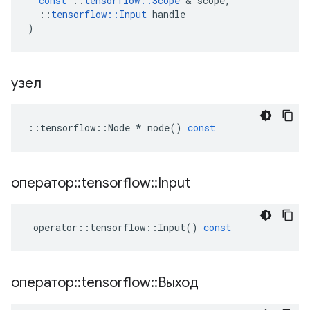
const
::
tensorflow
::
Scope
&
scope
,
::
tensorflow
::
Input
handle
)
узел
::
tensorflow
::
Node
*
node
()
const
оператор
::
tensorflow
::
Input
operator
::
tensorflow
::
Input
()
const
оператор
::
tensorflow
::
Выход