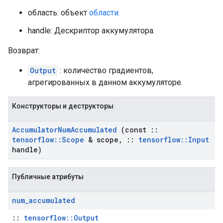
область: объект
области.
handle: Дескриптор аккумулятора.
Возврат:
Output
: количество градиентов,
агрегированных в данном аккумуляторе.
Конструкторы и деструкторы
Accumulator
Num
Accumulated
(const
::
tensorflow
::
Scope
& scope
,
::
tensorflow
::
Input
handle)
Публичные атрибуты
num
_
accumulated
::
tensorflow::Output