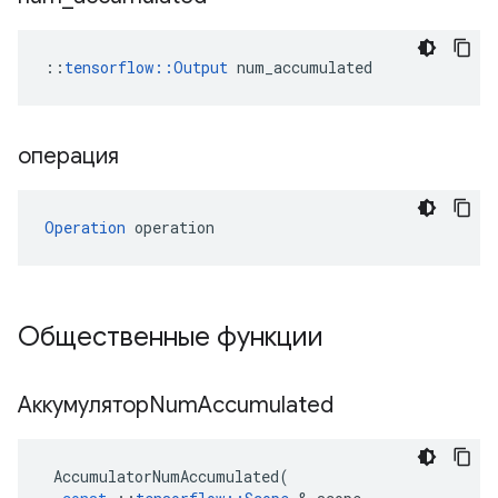
::
tensorflow::Output
 num_accumulated
операция
Operation
 operation
Общественные функции
АккумуляторNum
Accumulated
AccumulatorNumAccumulated
(