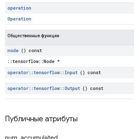
operation
Operation
Общественные функции
node
() const
::tensorflow::Node *
operator
::
tensorflow
::
Input
() const
operator
::
tensorflow
::
Output
() const
Публичные атрибуты
num
_
accumulated