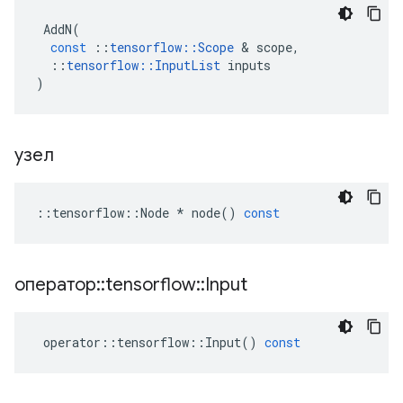
AddN
(
const
::
tensorflow
::
Scope
&
scope
,
::
tensorflow
::
InputList
inputs
)
узел
::
tensorflow
::
Node
*
node
()
const
оператор
::
tensorflow
::
Input
operator
::
tensorflow
::
Input
()
const