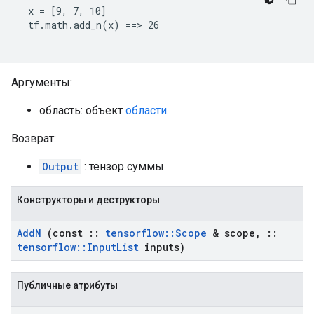
  x = [9, 7, 10]

  tf.math.add_n(x) ==> 26

Аргументы:
область: объект
области.
Возврат:
Output
: тензор суммы.
Конструкторы и деструкторы
Add
N
(const
::
tensorflow
::
Scope
& scope
,
::
tensorflow
::
Input
List
inputs)
Публичные атрибуты