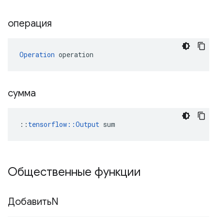
операция
Operation
 operation
сумма
::
tensorflow::Output
 sum
Общественные функции
ДобавитьN