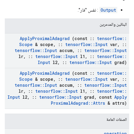
Output
: نفس "فار".
البنائين والمدمرين
Apply
Proximal
Adagrad
(const
::
tensorflow
::
Scope
& scope
,
::
tensorflow
::
Input
var
,
::
tensorflow
::
Input
accum
,
::
tensorflow
::
Input
lr
,
::
tensorflow
::
Input
l1
,
::
tensorflow
::
Input
l2
,
::
tensorflow
::
Input
grad)
Apply
Proximal
Adagrad
(const
::
tensorflow
::
Scope
& scope
,
::
tensorflow
::
Input
var
,
::
tensorflow
::
Input
accum
,
::
tensorflow
::
Input
lr
,
::
tensorflow
::
Input
l1
,
::
tensorflow
::
Input
l2
,
::
tensorflow
::
Input
grad
,
const
Apply
Proximal
Adagrad
::
Attrs
& attrs)
الصفات العامة
operation