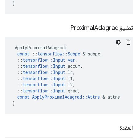
)
تطبيقProximal
Adagrad
ApplyProximalAdagrad
(
const
::
tensorflow
::
Scope
&
scope
,
::
tensorflow
::
Input
var
,
::
tensorflow
::
Input
accum
,
::
tensorflow
::
Input
lr
,
::
tensorflow
::
Input
l1
,
::
tensorflow
::
Input
l2
,
::
tensorflow
::
Input
grad
,
const
ApplyProximalAdagrad
::
Attrs
&
attrs
)
العقدة