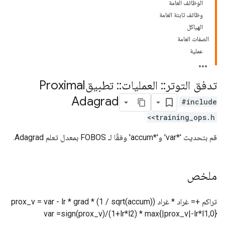
الوظائف العامة
وظائف ثابتة العامة
الهياكل
الصفات العامة
عملية
تدفق التوتر
::
العمليات
::
تطبيقProximal
Adagrad
#include
<training_ops.h>
قم بتحديث '*var' و'*accum' وفقًا لـ FOBOS بمعدل تعلم Adagrad.
ملخص
تراكم += غراد * غراد prox_v = var - lr * grad * (1 / sqrt(accum))
var =sign(prox_v)/(1+lr*l2) * max{|prox_v|-lr*l1,0}