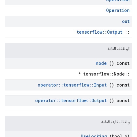
Operation
out
tensorflow::Output
::
الوظائف العامة
node
() const
::tensorflow::Node *
operator
::
tensorflow
::
Input
() const
operator
::
tensorflow
::
Output
() const
وظائف ثابتة العامة
Use
Locking
(bool x)