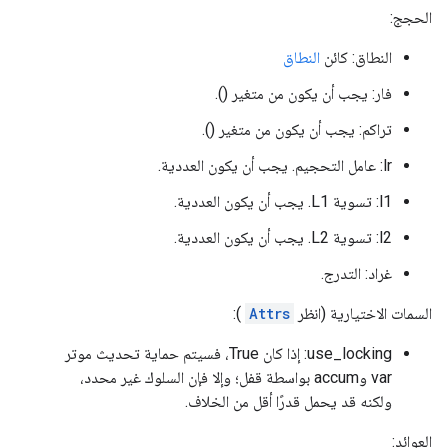
الحجج:
النطاق: كائن
النطاق
فار: يجب أن يكون من متغير ().
تراكم: يجب أن يكون من متغير ().
lr: عامل التحجيم. يجب أن يكون العددية.
l1: تسوية L1. يجب أن يكون العددية.
l2: تسوية L2. يجب أن يكون العددية.
غراد: التدرج.
السمات الاختيارية (انظر
Attrs
):
use_locking: إذا كان True، فسيتم حماية تحديث موتر
var وaccum بواسطة قفل؛ وإلا فإن السلوك غير محدد،
ولكنه قد يحمل قدرًا أقل من الخلاف.
العوائد: