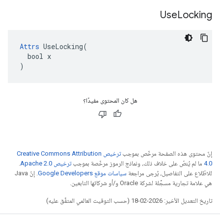
Use
Locking
Attrs
 UseLocking(

  bool x

)
هل كان المحتوى مفيدًا؟
إنّ محتوى هذه الصفحة مرخّص بموجب
ترخيص Creative Commons Attribution
4.0‏
ما لم يُنصّ على خلاف ذلك، ونماذج الرموز مرخّصة بموجب
ترخيص Apache 2.0‏
.
للاطّلاع على التفاصيل، يُرجى مراجعة
سياسات موقع Google Developers‏
. إنّ Java
هي علامة تجارية مسجَّلة لشركة Oracle و/أو شركائها التابعين.
تاريخ التعديل الأخير: 2026-02-18 (حسب التوقيت العالمي المتفَّق عليه)