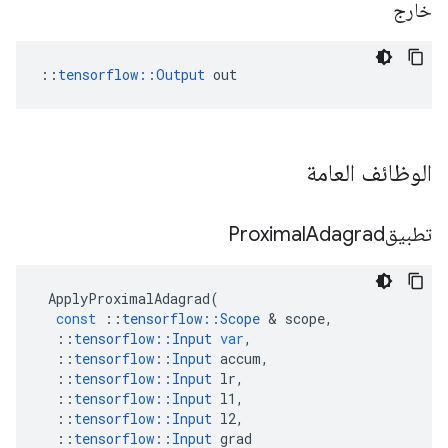
خارج
::
tensorflow::Output
 out
الوظائف العامة
تطبيقProximal
Adagrad
ApplyProximalAdagrad
(
const
::
tensorflow
::
Scope
&
scope
,
::
tensorflow
::
Input
var
,
::
tensorflow
::
Input
accum
,
::
tensorflow
::
Input
lr
,
::
tensorflow
::
Input
l1
,
::
tensorflow
::
Input
l2
,
::
tensorflow
::
Input
grad