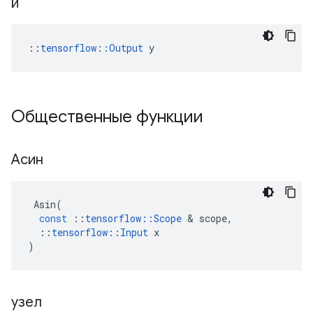
й
::
tensorflow::Output
 y
Общественные функции
Асин
Asin
(
const
::
tensorflow
::
Scope
&
scope
,
::
tensorflow
::
Input
x
)
узел