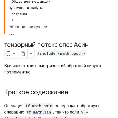
Общественные функции
Публичные атрибуты
операция
й
Общественные функции
тензорный поток
::
опс
::
Асин
#include <math_ops.h>
Вычисляет тригнометрический обратный синус x
поэлементно.
Краткое содержание
Операция
tf.math.asin
возвращает обратную
операцию
tf.math.sin
, так что если
y =