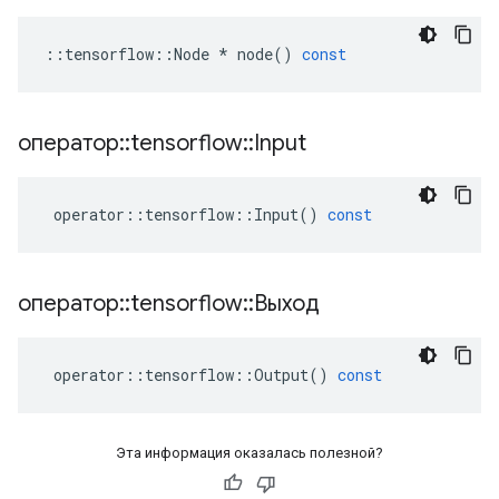
::
tensorflow
::
Node
*
node
()
const
оператор
::
tensorflow
::
Input
operator
::
tensorflow
::
Input
()
const
оператор
::
tensorflow
::
Выход
operator
::
tensorflow
::
Output
()
const
Эта информация оказалась полезной?