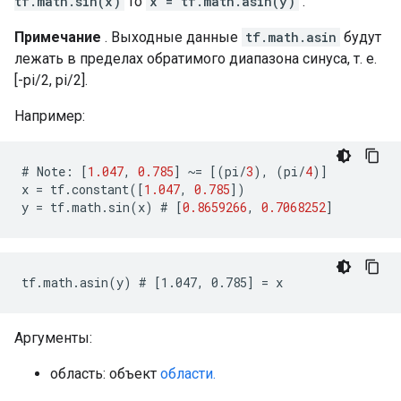
tf.math.sin(x)
то
x = tf.math.asin(y)
.
Примечание
. Выходные данные
tf.math.asin
будут
лежать в пределах обратимого диапазона синуса, т. е.
[-pi/2, pi/2].
Например:
#
Note
:
[
1.047
,
0.785
]
~=
[(
pi
/
3
),
(
pi
/
4
)]
x
=
tf
.
constant
([
1.047
,
0.785
])
y
=
tf
.
math
.
sin
(
x
)
 # 
[
0.8659266
,
0.7068252
]
tf.math.asin(y) # [1.047, 0.785] = x
Аргументы:
область: объект
области.