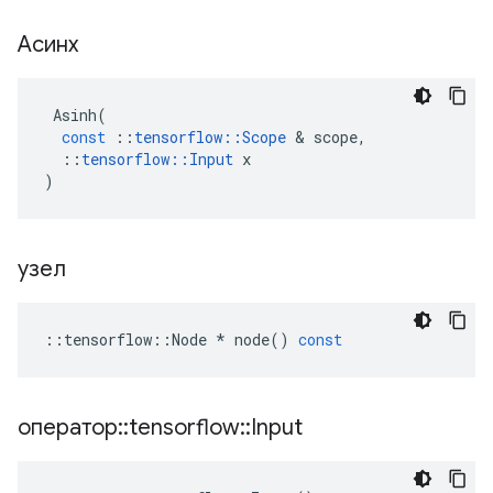
Асинх
Asinh
(
const
::
tensorflow
::
Scope
&
scope
,
::
tensorflow
::
Input
x
)
узел
::
tensorflow
::
Node
*
node
()
const
оператор
::
tensorflow
::
Input