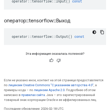
operator
::
tensorflow
::
Input
()
const
оператор
::
tensorflow
::
Выход
operator
::
tensorflow
::
Output
()
const
Эта информация оказалась полезной?
Если не указано иное, контент на этой странице предоставляется
по
лицензии Creative Commons "С указанием авторства 4.0"
, а
примеры кода – по
лицензии Apache 2.0
. Подробнее об этом
написано в
правилах сайта
. Java – это зарегистрированный
товарный знак корпорации Oracle и ее аффилированных лиц.
Последнее обновление: 2026-02-18 UTC.