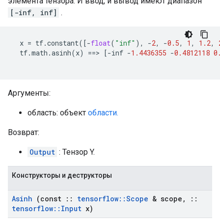
элемента тензора. И ввод, и вывод имеют диапазон
[-inf, inf]
.
x
=
tf
.
constant
([
-
float
(
"inf"
),
-
2
,
-
0.5
,
1
,
1.2
,
tf
.
math
.
asinh
(
x
)
==>
[
-
inf
-
1.4436355
-
0.4812118
0
Аргументы:
область: объект
области.
Возврат:
Output
: Тензор Y.
Конструкторы и деструкторы
Asinh
(const
::
tensorflow
::
Scope
& scope
,
::
tensorflow
::
Input
x)