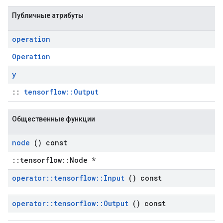
Публичные атрибуты
operation
Operation
y
::
tensorflow::Output
Общественные функции
node
() const
::tensorflow::Node *
operator
::
tensorflow
::
Input
() const
operator
::
tensorflow
::
Output
() const