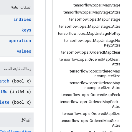
tensorflow
::
ops
::
Map
Stage
الصفات العامة
tensorflow
::
ops
::
Map
Stage
::
Attrs
indices
tensorflow
::
ops
::
Map
Unstage
tensorflow
::
ops
::
Map
Unstage
::
Attrs
keys
tensorflow
::
ops
::
Map
Unstage
No
Key
operation
tensorflow
::
ops
::
Map
Unstage
No
Key
::
Attrs
values
tensorflow
::
ops
::
Ordered
Map
Clear
tensorflow
::
ops
::
Ordered
Map
Clear
::
Attrs
وظائف ثابتة العامة
tensorflow
::
ops
::
Ordered
Map
Incomplete
Size
atch
(bool x)
tensorflow
::
ops
::
Ordered
Map
Incomplete
Size
::
Attrs
ut
Ms
(int64 x)
tensorflow
::
ops
::
Ordered
Map
Peek
lete
(bool x)
tensorflow
::
ops
::
Ordered
Map
Peek
::
Attrs
tensorflow
::
ops
::
Ordered
Map
Size
الهياكل
tensorflow
::
ops
::
Ordered
Map
Size
::
Attrs
rTakeMany:: Attrs