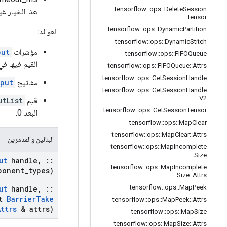
tensorflow
::
ops
::
Delete
Session
هذا الخيار غي
Tensor
tensorflow
::
ops
::
Dynamic
Partition
العوائد:
tensorflow
::
ops
::
Dynamic
Stitch
مؤشرات
put
tensorflow
::
ops
::
FIFOQueue
القيم فيها في الحاجز (
tensorflow
::
ops
::
FIFOQueue
::
Attrs
tensorflow
::
ops
::
Get
Session
Handle
مفاتيح
put
tensorflow
::
ops
::
Get
Session
Handle
V2
قيم
utList
tensorflow
::
ops
::
Get
Session
Tensor
البعد 0.
tensorflow
::
ops
::
Map
Clear
tensorflow
::
ops
::
Map
Clear
::
Attrs
البنائين والمدمرين
tensorflow
::
ops
::
Map
Incomplete
Size
ut
handle
,
::
tensorflow
::
ops
::
Map
Incomplete
ponent
_
types)
Size
::
Attrs
tensorflow
::
ops
::
Map
Peek
ut
handle
,
::
st
Barrier
Take
tensorflow
::
ops
::
Map
Peek
::
Attrs
Attrs
& attrs)
tensorflow
::
ops
::
Map
Size
tensorflow
::
ops
::
Map
Size
::
Attrs