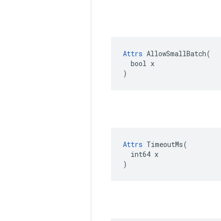
Attrs
 AllowSmallBatch(

  bool x

)
Attrs
 TimeoutMs(

  int64 x

)