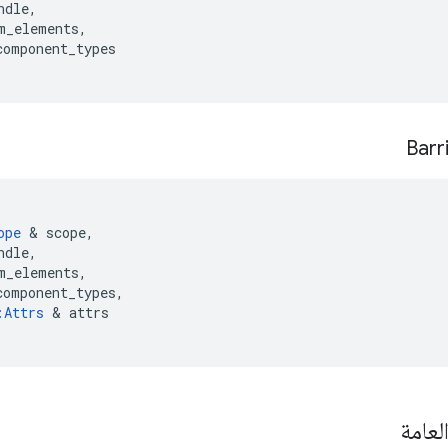
ndle
,
m_elements
,
component_types
Barr
ope
&
scope
,
ndle
,
m_elements
,
component_types
,
:
Attrs
&
attrs
لعامة