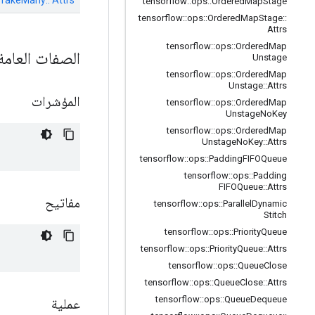
tensorflow
::
ops
::
Ordered
Map
Stage
tensorflow
::
ops
::
Ordered
Map
Stage
::
Attrs
tensorflow
::
ops
::
Ordered
Map
الصفات العام
Unstage
tensorflow
::
ops
::
Ordered
Map
Unstage
::
Attrs
المؤشرات
tensorflow
::
ops
::
Ordered
Map
Unstage
No
Key
tensorflow
::
ops
::
Ordered
Map
Unstage
No
Key
::
Attrs
tensorflow
::
ops
::
Padding
FIFOQueue
tensorflow
::
ops
::
Padding
FIFOQueue
::
Attrs
مفاتيح
tensorflow
::
ops
::
Parallel
Dynamic
Stitch
tensorflow
::
ops
::
Priority
Queue
tensorflow
::
ops
::
Priority
Queue
::
Attrs
tensorflow
::
ops
::
Queue
Close
tensorflow
::
ops
::
Queue
Close
::
Attrs
tensorflow
::
ops
::
Queue
Dequeue
عملية