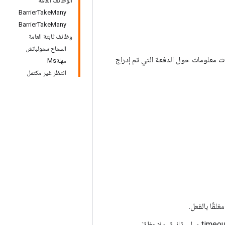
الوظائف العامة
BarrierTakeMany
BarrierTakeMany
وظائف ثابتة العامة
السماح سمولباتش
ات معلومات حول الدفعة التي تم إدراج
مهلةMs
انتظر غير مكتمل
timeout_ms: إذا كانت قائمة الانتظار فارغة، فسيتم حظر هذه العملية لمدة تصل إلى timeout_ms ميلي ثانية. ملاحظة: