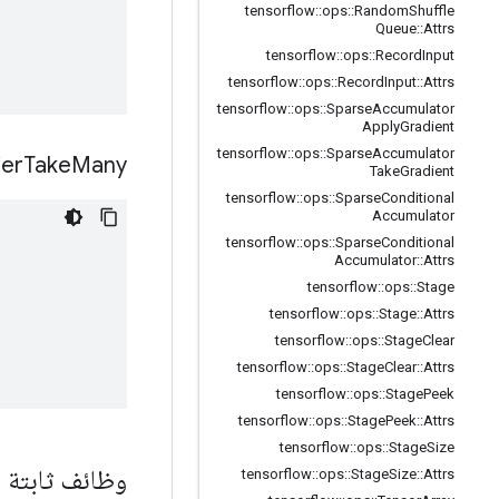
tensorflow
::
ops
::
Random
Shuffle
Queue
::
Attrs
tensorflow
::
ops
::
Record
Input
tensorflow
::
ops
::
Record
Input
::
Attrs
tensorflow
::
ops
::
Sparse
Accumulator
Apply
Gradient
tensorflow
::
ops
::
Sparse
Accumulator
ier
Take
Many
Take
Gradient
tensorflow
::
ops
::
Sparse
Conditional
Accumulator
tensorflow
::
ops
::
Sparse
Conditional
Accumulator
::
Attrs
tensorflow
::
ops
::
Stage
tensorflow
::
ops
::
Stage
::
Attrs
tensorflow
::
ops
::
Stage
Clear
tensorflow
::
ops
::
Stage
Clear
::
Attrs
tensorflow
::
ops
::
Stage
Peek
tensorflow
::
ops
::
Stage
Peek
::
Attrs
tensorflow
::
ops
::
Stage
Size
وظائف ثابتة ا
tensorflow
::
ops
::
Stage
Size
::
Attrs