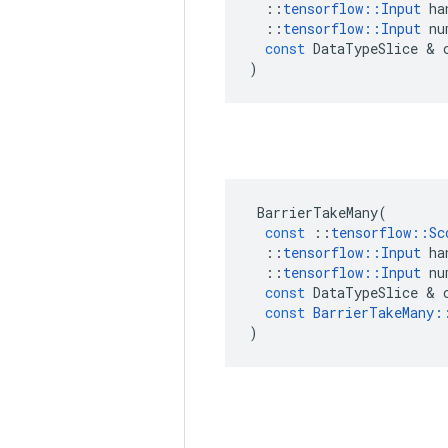
::
tensorflow
::
Input
ha
::
tensorflow
::
Input
nu
const
DataTypeSlice
&
)
BarrierTakeMany
(
const
::
tensorflow
::
Sc
::
tensorflow
::
Input
ha
::
tensorflow
::
Input
nu
const
DataTypeSlice
&
const
BarrierTakeMany
:
)