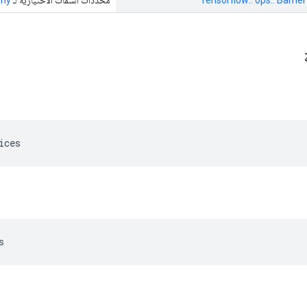
ة
ices
s