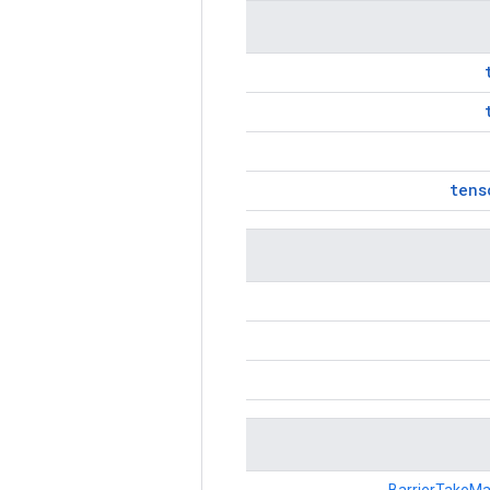
tens
.
BarrierTakeM