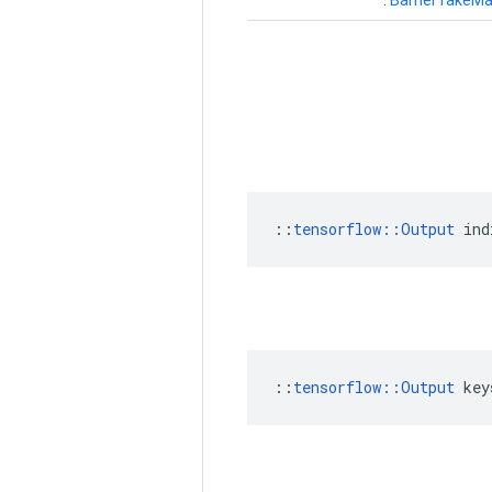
::
tensorflow::Output
 ind
::
tensorflow::Output
 key