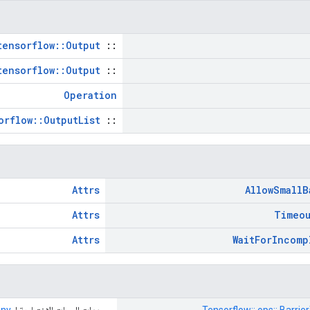
tensorflow::Output
::
tensorflow::Output
::
Operation
orflow::OutputList
::
Attrs
Allow
Small
B
Attrs
Timeo
Attrs
Wait
For
Incomp
Tensorflow:: ops:: Barrie
محددات السمات الاختيارية لـ
any