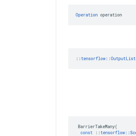
Operation
 operation
::
tensorflow::OutputList
BarrierTakeMany
(
const
::
tensorflow
::
Sc