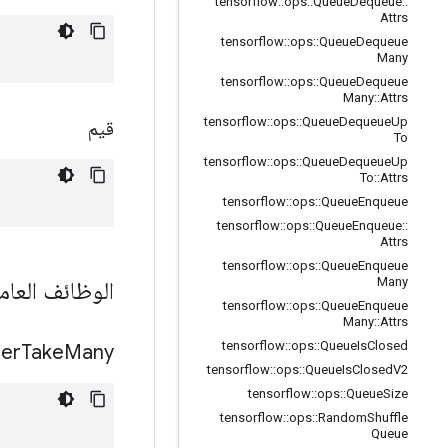
tensorflow
::
ops
::
Queue
Dequeue
::
Attrs
tensorflow
::
ops
::
Queue
Dequeue
Many
tensorflow
::
ops
::
Queue
Dequeue
Many
::
Attrs
tensorflow
::
ops
::
Queue
Dequeue
Up
قيم
To
tensorflow
::
ops
::
Queue
Dequeue
Up
To
::
Attrs
tensorflow
::
ops
::
Queue
Enqueue
tensorflow
::
ops
::
Queue
Enqueue
::
Attrs
tensorflow
::
ops
::
Queue
Enqueue
Many
الوظائف العام
tensorflow
::
ops
::
Queue
Enqueue
Many
::
Attrs
tensorflow
::
ops
::
Queue
Is
Closed
ier
Take
Many
tensorflow
::
ops
::
Queue
Is
Closed
V2
tensorflow
::
ops
::
Queue
Size
tensorflow
::
ops
::
Random
Shuffle
Queue