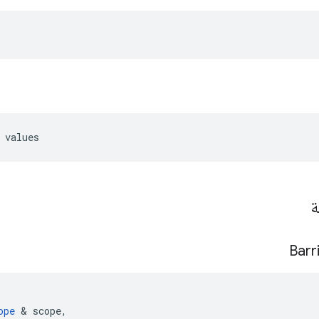
 values
ة
Barr
ope
&
scope
,