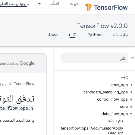
تثبيت
التعلُّم
واجهة برمجة التطب
TensorFlow v2.0.0
نظرة عامة
Python
C++
Java
C++
TensorFlow
واجه
array
_
ops
candidate
_
sampling
_
ops
تدفق التوت
control
_
flow
_
ops
core
ta_flow_ops.h>
data
_
flow
_
ops
يأخذ العدد المحدد من
نظرة عامّة
tensorflow
::
ops
::
Accumulator
Apply
Gradient