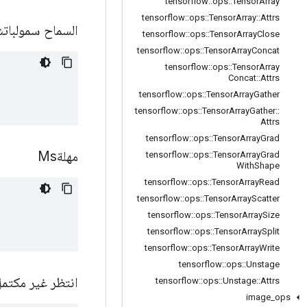
tensorflow
::
ops
::
Tensor
Array
tensorflow
::
ops
::
Tensor
Array
::
Attrs
السماح سمولبا
tensorflow
::
ops
::
Tensor
Array
Close
tensorflow
::
ops
::
Tensor
Array
Concat
tensorflow
::
ops
::
Tensor
Array
Concat
::
Attrs
tensorflow
::
ops
::
Tensor
Array
Gather
tensorflow
::
ops
::
Tensor
Array
Gather
::
Attrs
tensorflow
::
ops
::
Tensor
Array
Grad
مهلةMs
tensorflow
::
ops
::
Tensor
Array
Grad
With
Shape
tensorflow
::
ops
::
Tensor
Array
Read
tensorflow
::
ops
::
Tensor
Array
Scatter
tensorflow
::
ops
::
Tensor
Array
Size
tensorflow
::
ops
::
Tensor
Array
Split
tensorflow
::
ops
::
Tensor
Array
Write
tensorflow
::
ops
::
Unstage
انتظر غير مكتم
tensorflow
::
ops
::
Unstage
::
Attrs
image
_
ops