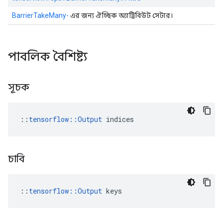
BarrierTakeMany-
এর জন্য ঐচ্ছিক অ্যাট্রিবিউট সেটার।
পাবলিক বৈশিষ্ট্য
সূচক
::
tensorflow::Output
 indices
চাবি
::
tensorflow::Output
 keys