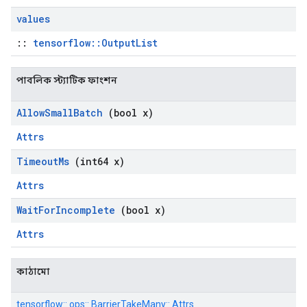
values
::
tensorflow::OutputList
পাবলিক স্ট্যাটিক ফাংশন
Allow
Small
Batch
(bool x)
Attrs
Timeout
Ms
(int64 x)
Attrs
Wait
For
Incomplete
(bool x)
Attrs
কাঠামো
tensorflow:: ops:: BarrierTakeMany:: Attrs