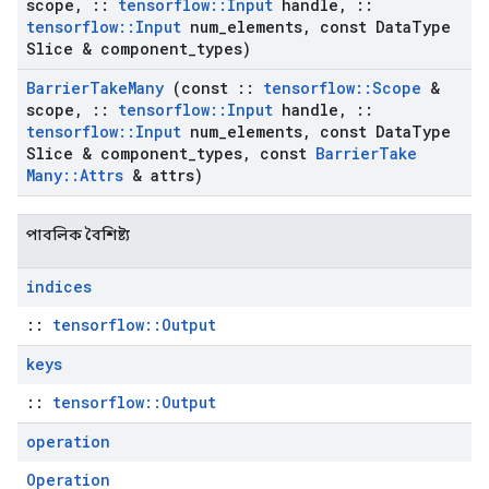
scope
,
::
tensorflow
::
Input
handle
,
::
tensorflow
::
Input
num
_
elements
,
const Data
Type
Slice & component
_
types)
Barrier
Take
Many
(const
::
tensorflow
::
Scope
&
scope
,
::
tensorflow
::
Input
handle
,
::
tensorflow
::
Input
num
_
elements
,
const Data
Type
Slice & component
_
types
,
const
Barrier
Take
Many
::
Attrs
& attrs)
পাবলিক বৈশিষ্ট্য
indices
::
tensorflow::Output
keys
::
tensorflow::Output
operation
Operation