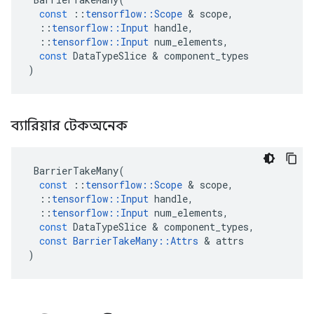
const
::
tensorflow
::
Scope
&
scope
,
::
tensorflow
::
Input
handle
,
::
tensorflow
::
Input
num_elements
,
const
DataTypeSlice
&
component_types
)
ব্যারিয়ার টেকঅনেক
BarrierTakeMany
(
const
::
tensorflow
::
Scope
&
scope
,
::
tensorflow
::
Input
handle
,
::
tensorflow
::
Input
num_elements
,
const
DataTypeSlice
&
component_types
,
const
BarrierTakeMany
::
Attrs
&
attrs
)