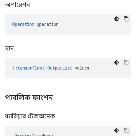
অপারেশন
Operation
 operation
মান
::
tensorflow::OutputList
 values
পাবলিক ফাংশন
ব্যারিয়ার টেকঅনেক
BarrierTakeMany
(