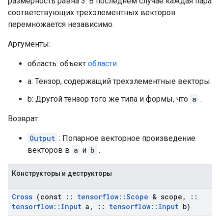
размерность равна 3. В последнем случае каждая пара
соответствующих трехэлементных векторов
перемножается независимо.
Аргументы:
область: объект
области.
а: Тензор, содержащий трехэлементные векторы.
b: Другой тензор того же типа и формы, что
a
.
Возврат:
Output
: Попарное векторное произведение
векторов в
a
и
b
.
Конструкторы и деструкторы
Cross
(const
::
tensorflow
::
Scope
& scope
,
::
tensorflow
::
Input
a
,
::
tensorflow
::
Input
b)