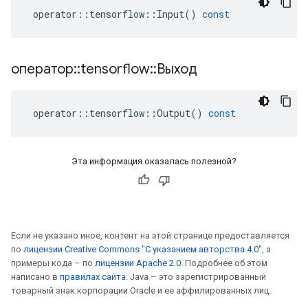
operator
::
tensorflow
::
Input
()
const
оператор
::
tensorflow
::
Выход
operator
::
tensorflow
::
Output
()
const
Эта информация оказалась полезной?
Если не указано иное, контент на этой странице предоставляется
по
лицензии Creative Commons "С указанием авторства 4.0"
, а
примеры кода – по
лицензии Apache 2.0
. Подробнее об этом
написано в
правилах сайта
. Java – это зарегистрированный
товарный знак корпорации Oracle и ее аффилированных лиц.