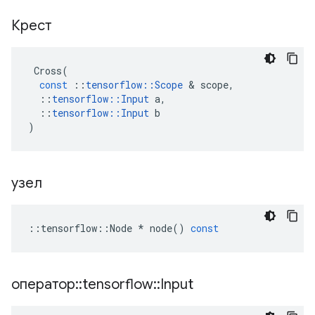
Крест
Cross
(
const
::
tensorflow
::
Scope
&
scope
,
::
tensorflow
::
Input
a
,
::
tensorflow
::
Input
b
)
узел
::
tensorflow
::
Node
*
node
()
const
оператор
::
tensorflow
::
Input