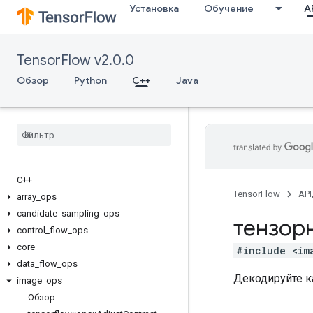
Установка
Обучение
AP
TensorFlow v2.0.0
Обзор
Python
C++
Java
C++
TensorFlow
API
array
_
ops
candidate
_
sampling
_
ops
тензор
control
_
flow
_
ops
core
#include <im
data
_
flow
_
ops
Декодируйте ка
image
_
ops
Обзор