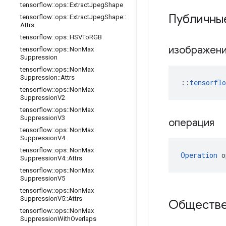
tensorflow
::
ops
::
Extract
Jpeg
Shape
Публичны
tensorflow
::
ops
::
Extract
Jpeg
Shape
::
Attrs
tensorflow
::
ops
::
HSVTo
RGB
изображен
tensorflow
::
ops
::
Non
Max
Suppression
tensorflow
::
ops
::
Non
Max
Suppression
::
Attrs
::
tensorfl
tensorflow
::
ops
::
Non
Max
Suppression
V2
tensorflow
::
ops
::
Non
Max
Suppression
V3
операция
tensorflow
::
ops
::
Non
Max
Suppression
V4
tensorflow
::
ops
::
Non
Max
Operation
 o
Suppression
V4
::
Attrs
tensorflow
::
ops
::
Non
Max
Suppression
V5
tensorflow
::
ops
::
Non
Max
Suppression
V5
::
Attrs
Обществе
tensorflow
::
ops
::
Non
Max
Suppression
With
Overlaps