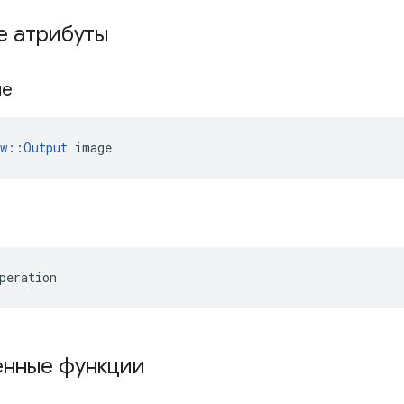
е атрибуты
ие
ow::Output
 image
peration
нные функции