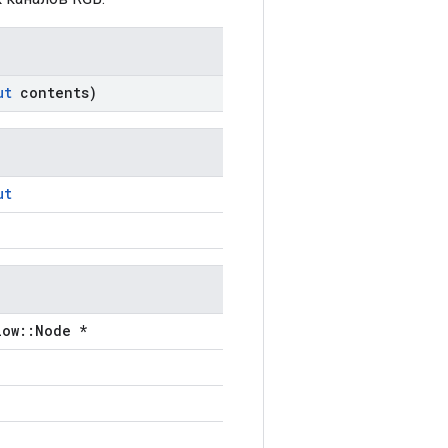
ut
contents)
ut
low::Node *