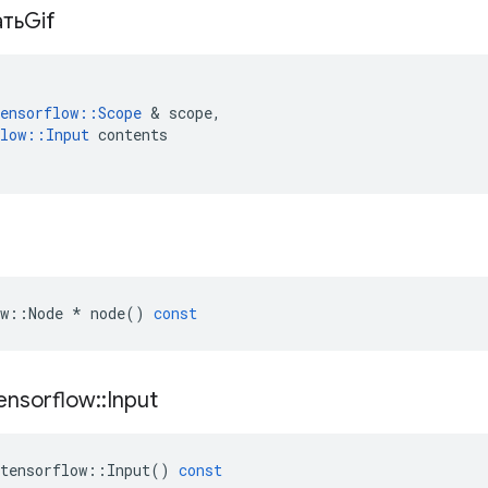
тьGif
ensorflow
::
Scope
&
scope
,
low
::
Input
contents
w
::
Node
*
node
()
const
ensorflow
::
Input
tensorflow
::
Input
()
const