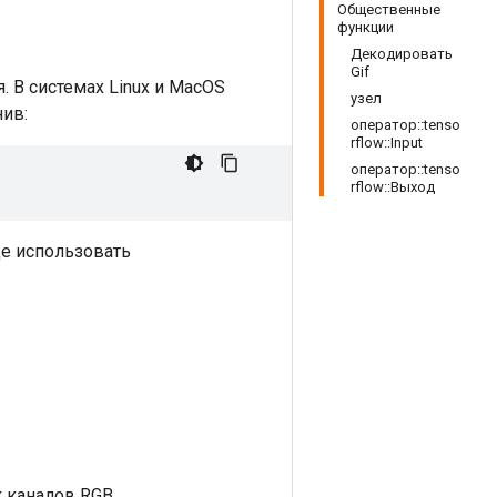
Общественные
функции
Декодировать
Gif
 В системах Linux и MacOS
узел
ив:
оператор::tenso
rflow::Input
оператор::tenso
rflow::Выход
ще использовать
 каналов RGB.