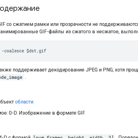
содержание
IF со сжатием рамки или прозрачности не поддерживаются.
 анимированные GIF-файлы из сжатого в несжатое, выполн
 -coalesce $dst.gif
также поддерживает декодирование JPEG и PNG, хотя про
ode_image
.
объект
области.
е: 0-D. Изображение в формате GIF.
 4-D с формой
[num_frames, height, width, 3]
. Порядок