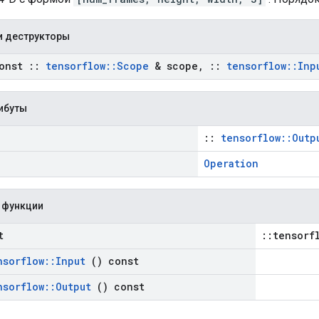
и деструкторы
onst
::
tensorflow
::
Scope
& scope
,
::
tensorflow
::
Inp
ибуты
::
tensorflow::Outp
Operation
 функции
t
::tensorf
nsorflow
::
Input
() const
nsorflow
::
Output
() const