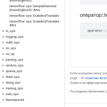
Bounding
Box
V2
tensorflow
::
ops
::
Sample
Distorted
Bounding
Box
V2
::
Attrs
оператор
::
t
tensorflow
::
ops
::
Scale
And
Translate
tensorflow
::
ops
::
Scale
And
Translate
::
Attrs
operator
::
io
_
ops
logging
_
ops
math
_
ops
nn
_
ops
no
_
op
parsing
_
ops
random
_
ops
sparse
_
ops
Если не указано иное, к
state
_
ops
кода – по
лицензии Apac
string
_
ops
Oracle и ее аффилирован
training
_
ops
Последнее обновление: 2
user
_
ops
Namespaces