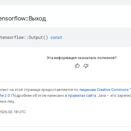
ensorflow
::
Выход
tensorflow
::
Output
()
const
Эта информация оказалась полезной?
онтент на этой странице предоставляется по
лицензии Creative Commons "
he 2.0
. Подробнее об этом написано в
правилах сайта
. Java – это заре
ных лиц.
026-02-18 UTC.