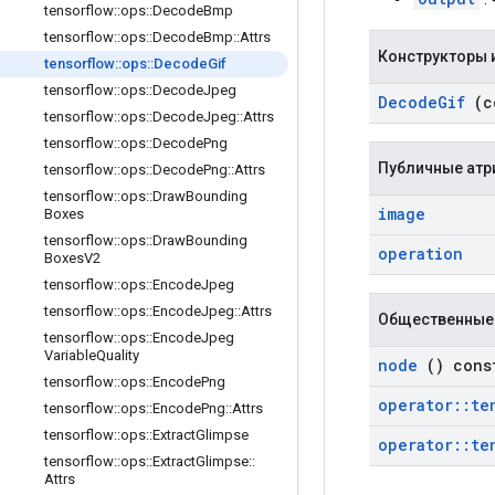
tensorflow
::
ops
::
Decode
Bmp
tensorflow
::
ops
::
Decode
Bmp
::
Attrs
Конструкторы 
tensorflow
::
ops
::
Decode
Gif
tensorflow
::
ops
::
Decode
Jpeg
Decode
Gif
(c
tensorflow
::
ops
::
Decode
Jpeg
::
Attrs
tensorflow
::
ops
::
Decode
Png
Публичные атр
tensorflow
::
ops
::
Decode
Png
::
Attrs
tensorflow
::
ops
::
Draw
Bounding
image
Boxes
tensorflow
::
ops
::
Draw
Bounding
operation
Boxes
V2
tensorflow
::
ops
::
Encode
Jpeg
tensorflow
::
ops
::
Encode
Jpeg
::
Attrs
Общественные
tensorflow
::
ops
::
Encode
Jpeg
Variable
Quality
node
() cons
tensorflow
::
ops
::
Encode
Png
operator
::
te
tensorflow
::
ops
::
Encode
Png
::
Attrs
tensorflow
::
ops
::
Extract
Glimpse
operator
::
te
tensorflow
::
ops
::
Extract
Glimpse
::
Attrs