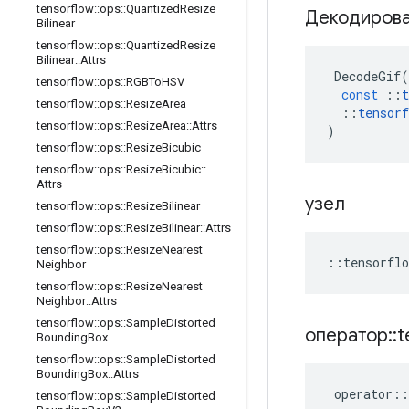
tensorflow
::
ops
::
Quantized
Resize
Декодирова
Bilinear
tensorflow
::
ops
::
Quantized
Resize
Bilinear
::
Attrs
DecodeGif
(
tensorflow
::
ops
::
RGBTo
HSV
const
::
t
tensorflow
::
ops
::
Resize
Area
::
tensorf
tensorflow
::
ops
::
Resize
Area
::
Attrs
)
tensorflow
::
ops
::
Resize
Bicubic
tensorflow
::
ops
::
Resize
Bicubic
::
Attrs
узел
tensorflow
::
ops
::
Resize
Bilinear
tensorflow
::
ops
::
Resize
Bilinear
::
Attrs
tensorflow
::
ops
::
Resize
Nearest
::
tensorflo
Neighbor
tensorflow
::
ops
::
Resize
Nearest
Neighbor
::
Attrs
tensorflow
::
ops
::
Sample
Distorted
оператор
::
t
Bounding
Box
tensorflow
::
ops
::
Sample
Distorted
Bounding
Box
::
Attrs
operator
::
tensorflow
::
ops
::
Sample
Distorted