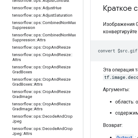
tensorflow
::
ops
::
Adjust
Contrast
Краткое 
tensorflow
::
ops
::
Adjust
Hue
tensorflow
::
ops
::
Adjust
Saturation
tensorflow
::
ops
::
Combined
Non
Max
Изображения G
Suppression
конвертируйте
tensorflow
::
ops
::
Combined
Non
Max
Suppression
::
Attrs
tensorflow
::
ops
::
Crop
And
Resize
convert $src.gif
tensorflow
::
ops
::
Crop
And
Resize
::
Attrs
tensorflow
::
ops
::
Crop
And
Resize
Эта операция 
Grad
Boxes
tf.image.dec
tensorflow
::
ops
::
Crop
And
Resize
Grad
Boxes
::
Attrs
Аргументы:
tensorflow
::
ops
::
Crop
And
Resize
Grad
Image
область: 
tensorflow
::
ops
::
Crop
And
Resize
Grad
Image
::
Attrs
содержимо
tensorflow
::
ops
::
Decode
And
Crop
Jpeg
Возврат:
tensorflow
::
ops
::
Decode
And
Crop
Jpeg
::
Attrs
Output
: