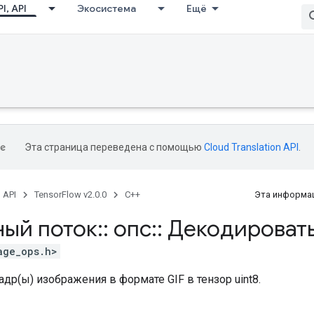
I, API
Экосистема
Ещё
Эта страница переведена с помощью
Cloud Translation API
.
, API
TensorFlow v2.0.0
C++
Эта информац
ный поток
::
опс
::
Декодировать
age_ops.h>
др(ы) изображения в формате GIF в тензор uint8.