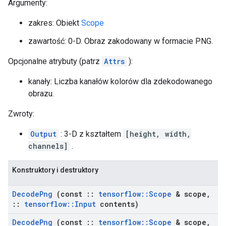
Argumenty:
zakres: Obiekt
Scope
zawartość: 0-D. Obraz zakodowany w formacie PNG.
Opcjonalne atrybuty (patrz
Attrs
):
kanały: Liczba kanałów kolorów dla zdekodowanego
obrazu.
Zwroty:
Output
: 3-D z kształtem
[height, width,
channels]
.
Konstruktory i destruktory
Decode
Png
(const
::
tensorflow
::
Scope
& scope
,
::
tensorflow
::
Input
contents)
Decode
Png
(const
::
tensorflow
::
Scope
& scope
,