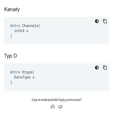
Kanały
Attrs
 Channels(

  int64 x

)
Typ D
Attrs
Dtype
(
DataType
x
)
Czy te wskazówki były pomocne?