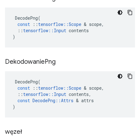
DecodePng
(
const
::
tensorflow
::
Scope
&
scope
,
::
tensorflow
::
Input
contents
)
Dekodowanie
Png
DecodePng
(
const
::
tensorflow
::
Scope
&
scope
,
::
tensorflow
::
Input
contents
,
const
DecodePng
::
Attrs
&
attrs
)
węzeł