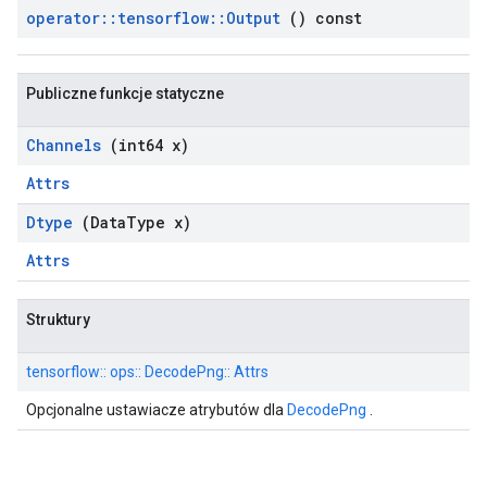
operator
::
tensorflow
::
Output
() const
Publiczne funkcje statyczne
Channels
(int64 x)
Attrs
Dtype
(Data
Type x)
Attrs
Struktury
tensorflow:: ops:: DecodePng:: Attrs
Opcjonalne ustawiacze atrybutów dla
DecodePng
.