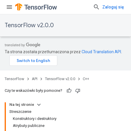
Zaloguj się
TensorFlow v2.0.0
Ta strona została przetłumaczona przez
Cloud Translation API
.
TensorFlow
API
TensorFlow v2.0.0
C++
Czy te wskazówki były pomocne?
Na tej stronie
Streszczenie
Konstruktory i destruktory
Atrybuty publiczne