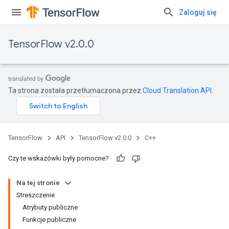
Zaloguj się
TensorFlow v2.0.0
Ta strona została przetłumaczona przez
Cloud Translation API
.
TensorFlow
API
TensorFlow v2.0.0
C++
Czy te wskazówki były pomocne?
Na tej stronie
Streszczenie
Atrybuty publiczne
Funkcje publiczne