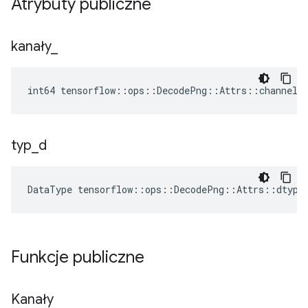
Atrybuty publiczne
kanały
_
int64 tensorflow::ops::DecodePng::Attrs::channels
typ
_
d
DataType
tensorflow
::
ops
::
DecodePng
::
Attrs
::
dtype
Funkcje publiczne
Kanały