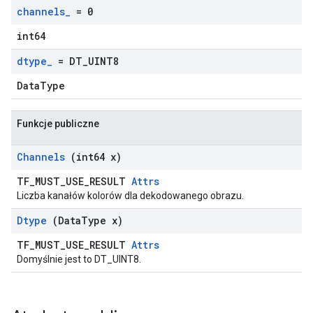
channels
_
= 0
int64
dtype
_
= DT
_
UINT8
DataType
Funkcje publiczne
Channels
(int64 x)
TF_MUST_USE_RESULT
Attrs
Liczba kanałów kolorów dla dekodowanego obrazu.
Dtype
(Data
Type x)
TF_MUST_USE_RESULT
Attrs
Domyślnie jest to DT_UINT8.