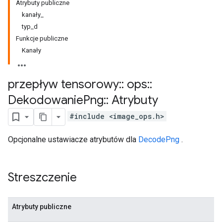
Atrybuty publiczne
kanały_
typ_d
Funkcje publiczne
Kanały
przepływ tensorowy
::
ops
::
Dekodowanie
Png
::
Atrybuty
#include <image_ops.h>
Opcjonalne ustawiacze atrybutów dla
DecodePng
.
Streszczenie
Atrybuty publiczne