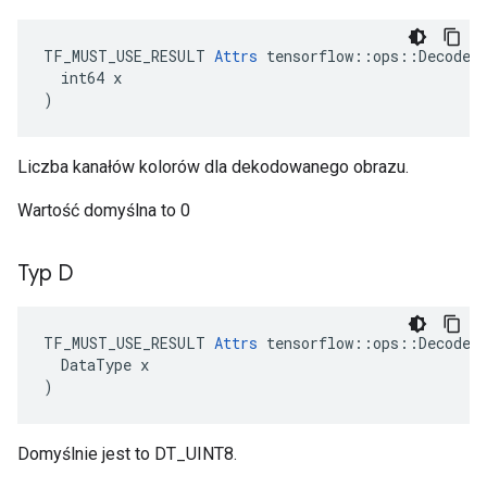
TF_MUST_USE_RESULT 
Attrs
 tensorflow::ops::DecodePn
  int64 x

)
Liczba kanałów kolorów dla dekodowanego obrazu.
Wartość domyślna to 0
Typ D
TF_MUST_USE_RESULT
Attrs
tensorflow
::
ops
::
DecodeP
DataType
x
)
Domyślnie jest to DT_UINT8.