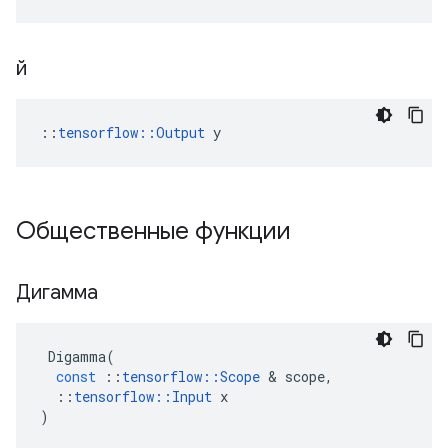
й
::
tensorflow::Output
 y
Общественные функции
Дигамма
Digamma
(
const
::
tensorflow
::
Scope
&
scope
,
::
tensorflow
::
Input
x
)