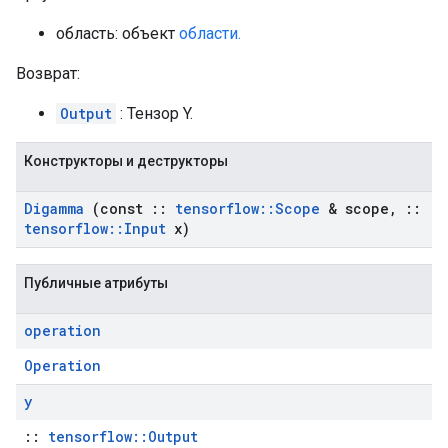
область: объект
области.
Возврат:
Output
: Тензор Y.
Конструкторы и деструкторы
Digamma
(const
::
tensorflow
::
Scope
& scope
,
::
tensorflow
::
Input
x)
Публичные атрибуты
operation
Operation
y
::
tensorflow::Output