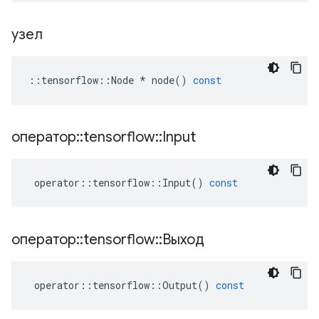
узел
::
tensorflow
::
Node
*
node
()
const
оператор
::
tensorflow
::
Input
operator
::
tensorflow
::
Input
()
const
оператор
::
tensorflow
::
Выход
operator
::
tensorflow
::
Output
()
const