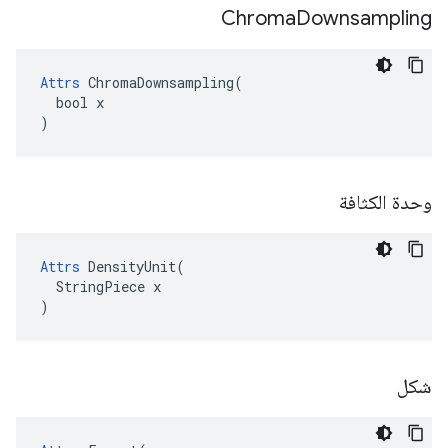
Chroma
Downsampling
Attrs
 ChromaDownsampling(

  bool x

)
وحدة الكثافة
Attrs
 DensityUnit(

  StringPiece x

)
شكل