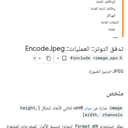
الوظائف العامة
وظائف ثابتة العامة
الهياكل
الصفات العامة
عملية
تدفق التوتر
::
العمليات
::
Encode
Jpeg
#include <image_ops.h>
JPEG-ترميز الصورة.
ملخص
image
عبارة عن
موتر
uint8 ثلاثي الأبعاد للشكل
[height,
.
width, channels]
يمكن استخدام
format
attr لتجاوز تنسيق الألوان للمخرجات المشفرة.