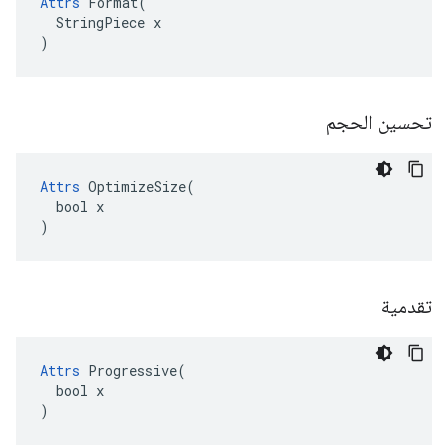
Attrs
 Format(

  StringPiece x

)
تحسين الحجم
Attrs
 OptimizeSize(

  bool x

)
تقدمية
Attrs
 Progressive(

  bool x

)