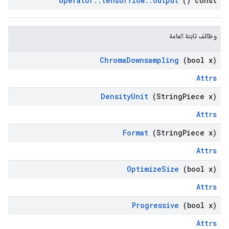
operator
::
tensorflow
::
Output
() const
وظائف ثابتة العامة
Chroma
Downsampling
(bool x)
Attrs
Density
Unit
(String
Piece x)
Attrs
Format
(String
Piece x)
Attrs
Optimize
Size
(bool x)
Attrs
Progressive
(bool x)
Attrs