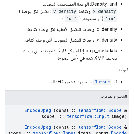
Density_unit: الوحدة المستخدمة لتحديد
x_density
وكثافة
y_density
: بكسل لكل بوصة (
'in'
) أو سنتيمتر (
'cm'
).
x_density: وحدات البكسل الأفقية لكل وحدة كثافة.
y_density: وحدات البكسل العمودية لكل وحدة كثافة.
xmp_metadata: إذا لم يكن فارغًا، فقم بتضمين بيانات
تعريف XMP هذه في رأس الصورة.
العوائد:
: 0-د. صورة بتشفير JPEG.
Output
البنائين والمدمرين
Encode
Jpeg
(const
::
tensorflow
::
Scope
&
scope
,
::
tensorflow
::
Input
image)
Encode
Jpeg
(const
::
tensorflow
::
Scope
&
scope
,
::
tensorflow
::
Input
image
,
const
Encode