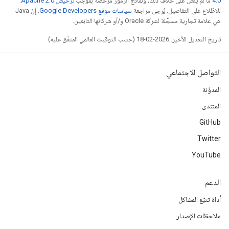
4.0‏
ما لم يُنصّ على خلاف ذلك، ونماذج الرموز مرخّصة بموجب
ترخيص Apache 2.0‏
.
للاطّلاع على التفاصيل، يُرجى مراجعة
سياسات موقع Google Developers‏
. إنّ Java
هي علامة تجارية مسجَّلة لشركة Oracle و/أو شركائها التابعين.
تاريخ التعديل الأخير: 2026-02-18 (حسب التوقيت العالمي المتفَّق عليه)
التواصل الاجتماعي
المدوّنة
المنتدى
GitHub
Twitter
YouTube
الدعم
أداة تتبّع المشاكل
ملاحظات الإصدار