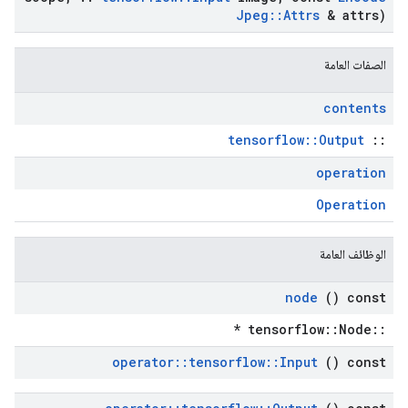
Jpeg
::
Attrs
& attrs)
الصفات العامة
contents
tensorflow::Output
::
operation
Operation
الوظائف العامة
node
() const
::tensorflow::Node *
operator
::
tensorflow
::
Input
() const