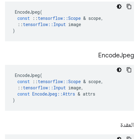
EncodeJpeg
(
const
::
tensorflow
::
Scope
&
scope
,
::
tensorflow
::
Input
image
)
Encode
Jpeg
EncodeJpeg
(
const
::
tensorflow
::
Scope
&
scope
,
::
tensorflow
::
Input
image
,
const
EncodeJpeg
::
Attrs
&
attrs
)
العقدة