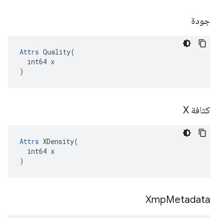
جودة
Attrs
 Quality(

  int64 x

)
كثافة X
Attrs
 XDensity(

  int64 x

)
Xmp
Metadata