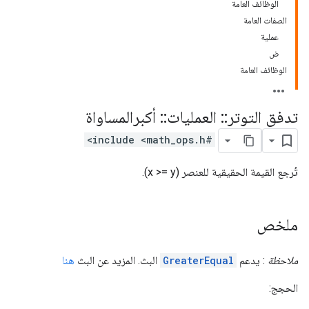
الوظائف العامة
الصفات العامة
عملية
ض
الوظائف العامة
تدفق التوتر
::
العمليات
::
أكبرالمساواة
#include <math_ops.h>
تُرجع القيمة الحقيقية للعنصر (x >= y).
ملخص
ملاحظة
: يدعم
GreaterEqual
البث. المزيد عن البث
هنا
الحجج: