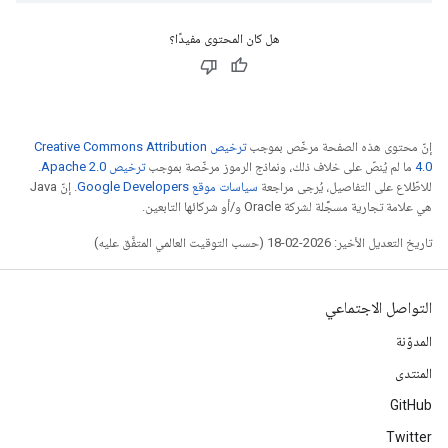
هل كان المحتوى مفيدًا؟
إنّ محتوى هذه الصفحة مرخّص بموجب
ترخيص Creative Commons Attribution
4.0‏
ما لم يُنصّ على خلاف ذلك، ونماذج الرموز مرخّصة بموجب
ترخيص Apache 2.0‏
.
للاطّلاع على التفاصيل، يُرجى مراجعة
سياسات موقع Google Developers‏
. إنّ Java
هي علامة تجارية مسجَّلة لشركة Oracle و/أو شركائها التابعين.
تاريخ التعديل الأخير: 2026-02-18 (حسب التوقيت العالمي المتفَّق عليه)
التواصل الاجتماعي
المدوّنة
المنتدى
GitHub
Twitter