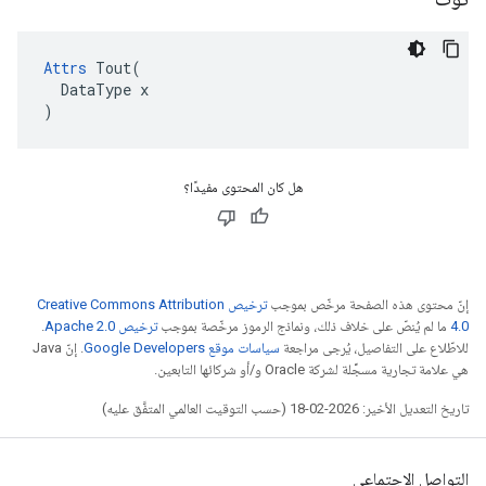
Attrs
 Tout(

  DataType x

)
هل كان المحتوى مفيدًا؟
إنّ محتوى هذه الصفحة مرخّص بموجب
ترخيص Creative Commons Attribution
4.0‏
ما لم يُنصّ على خلاف ذلك، ونماذج الرموز مرخّصة بموجب
ترخيص Apache 2.0‏
.
للاطّلاع على التفاصيل، يُرجى مراجعة
سياسات موقع Google Developers‏
. إنّ Java
هي علامة تجارية مسجَّلة لشركة Oracle و/أو شركائها التابعين.
تاريخ التعديل الأخير: 2026-02-18 (حسب التوقيت العالمي المتفَّق عليه)
التواصل الاجتماعي