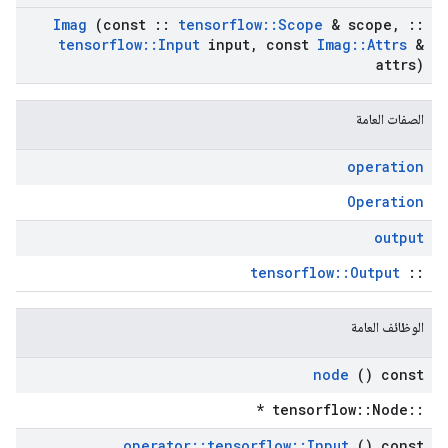
Imag
(const
::
tensorflow
::
Scope
& scope
,
::
tensorflow
::
Input
input
,
const
Imag
::
Attrs
&
attrs)
الصفات العامة
operation
Operation
output
tensorflow::Output
::
الوظائف العامة
node
() const
::tensorflow::Node *
operator
::
tensorflow
::
Input
() const