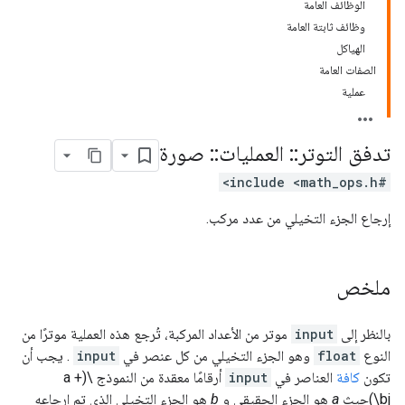
الوظائف العامة
وظائف ثابتة العامة
الهياكل
الصفات العامة
عملية
تدفق التوتر
::
العمليات
::
صورة
#include <math_ops.h>
إرجاع الجزء التخيلي من عدد مركب.
ملخص
بالنظر إلى
input
موتر من الأعداد المركبة، تُرجع هذه العملية موترًا من
النوع
float
وهو الجزء التخيلي من كل عنصر في
input
. يجب أن
تكون
كافة
العناصر في
input
أرقامًا معقدة من النموذج \(a +
bj\)حيث
a
هو الجزء الحقيقي و
b
هو الجزء التخيلي الذي تم إرجاعه