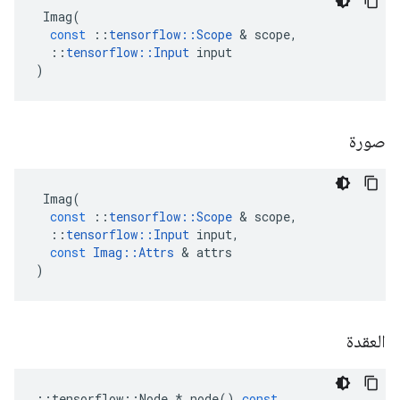
Imag
(
const
::
tensorflow
::
Scope
&
scope
,
::
tensorflow
::
Input
input
)
صورة
Imag
(
const
::
tensorflow
::
Scope
&
scope
,
::
tensorflow
::
Input
input
,
const
Imag
::
Attrs
&
attrs
)
العقدة
::
tensorflow
::
Node
*
node
()
const