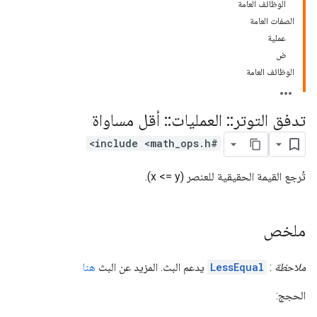
الوظائف العامة
الصفات العامة
عملية
ض
الوظائف العامة
تدفق التوتر
::
العمليات
::
أقل مساواة
#include <math_ops.h>
تُرجع القيمة الحقيقية للعنصر (x <= y).
ملخص
ملاحظة
:
LessEqual
يدعم البث. المزيد عن البث
هنا
الحجج: