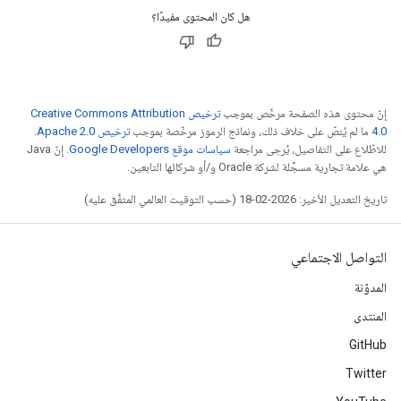
هل كان المحتوى مفيدًا؟
إنّ محتوى هذه الصفحة مرخّص بموجب
ترخيص Creative Commons Attribution
4.0‏
ما لم يُنصّ على خلاف ذلك، ونماذج الرموز مرخّصة بموجب
ترخيص Apache 2.0‏
.
للاطّلاع على التفاصيل، يُرجى مراجعة
سياسات موقع Google Developers‏
. إنّ Java
هي علامة تجارية مسجَّلة لشركة Oracle و/أو شركائها التابعين.
تاريخ التعديل الأخير: 2026-02-18 (حسب التوقيت العالمي المتفَّق عليه)
التواصل الاجتماعي
المدوّنة
المنتدى
GitHub
Twitter