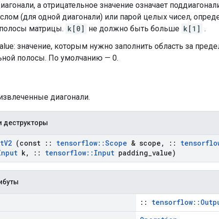
иагонали, а отрицательное значение означает поддиагонал
слом (для одной диагонали) или парой целых чисел, опре
полосы матрицы.
k[0]
не должно быть больше
k[1]
.
alue: значение, которым нужно заполнить область за пред
ьной полосы. По умолчанию — 0.
 извлеченные диагонали.
и деструкторы
t
V2
(const
::
tensorflow
::
Scope
& scope
,
::
tensorflo
Input
k
,
::
tensorflow
::
Input
padding
_
value)
ибуты
::
tensorflow::Outp