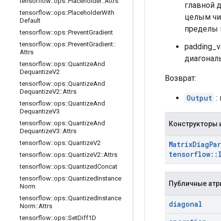
tensorflow
::
ops
::
Placeholder
::
Attrs
главной д
tensorflow
::
ops
::
Placeholder
With
целым чи
Default
пределы 
tensorflow
::
ops
::
Prevent
Gradient
tensorflow
::
ops
::
Prevent
Gradient
::
padding_v
Attrs
диагонал
tensorflow
::
ops
::
Quantize
And
Dequantize
V2
Возврат:
tensorflow
::
ops
::
Quantize
And
Dequantize
V2
::
Attrs
Output
:
tensorflow
::
ops
::
Quantize
And
Dequantize
V3
tensorflow
::
ops
::
Quantize
And
Конструкторы 
Dequantize
V3
::
Attrs
tensorflow
::
ops
::
Quantize
V2
Matrix
Diag
Par
tensorflow
::
tensorflow
::
ops
::
Quantize
V2
::
Attrs
tensorflow
::
ops
::
Quantized
Concat
tensorflow
::
ops
::
Quantized
Instance
Публичные атр
Norm
tensorflow
::
ops
::
Quantized
Instance
diagonal
Norm
::
Attrs
tensorflow
::
ops
::
Set
Diff1D