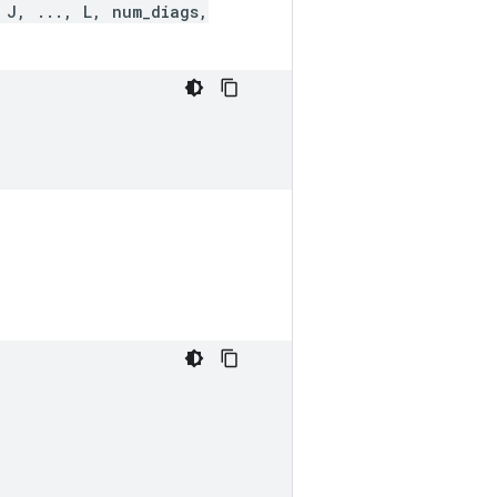
 J, ..., L, num_diags,