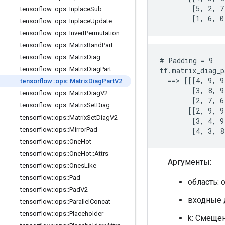
        [5, 2, 7]
tensorflow
::
ops
::
Inplace
Sub
        [1, 6, 0
tensorflow
::
ops
::
Inplace
Update
tensorflow
::
ops
::
Invert
Permutation
tensorflow
::
ops
::
Matrix
Band
Part
tensorflow
::
ops
::
Matrix
Diag
# Padding = 9

tensorflow
::
ops
::
Matrix
Diag
Part
tf.matrix_diag_p
  ==> [[[4, 9, 9
tensorflow
::
ops
::
Matrix
Diag
Part
V2
        [3, 8, 9]
tensorflow
::
ops
::
Matrix
Diag
V2
        [2, 7, 6]
tensorflow
::
ops
::
Matrix
Set
Diag
       [[2, 9, 9]
tensorflow
::
ops
::
Matrix
Set
Diag
V2
        [3, 4, 9]
tensorflow
::
ops
::
Mirror
Pad
        [4, 3, 8
tensorflow
::
ops
::
One
Hot
tensorflow
::
ops
::
One
Hot
::
Attrs
Аргументы:
tensorflow
::
ops
::
Ones
Like
tensorflow
::
ops
::
Pad
область: 
tensorflow
::
ops
::
Pad
V2
входные 
tensorflow
::
ops
::
Parallel
Concat
tensorflow
::
ops
::
Placeholder
k: Смещен