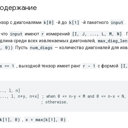
содержание
нзор с диагоналями
k[0]
-й до
k[1]
-й пакетного
input
.
 что
input
имеют
r
измерений
[I, J, ..., L, M, N]
. 
длина среди всех извлекаемых диагоналей,
max_diag_len
], 0))
Пусть
num_diags
— количество диагоналей для изв
s == 1
, выходной тензор имеет ранг
r - 1
с формой
[I,
.., l, n]

..., l, n+y, n+x] ; when 0 <= n-y < M and 0 <= n-x < N,

                  ; otherwise.
k[1], 0)
,
x = max(k[1], 0)
.