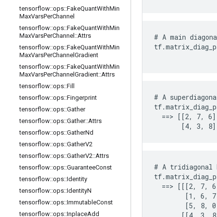
tensorflow
::
ops
::
Fake
Quant
With
Min
Max
Vars
Per
Channel
tensorflow
::
ops
::
Fake
Quant
With
Min
Max
Vars
Per
Channel
::
Attrs
# A main diagona
tf.matrix_diag_p
tensorflow
::
ops
::
Fake
Quant
With
Min
Max
Vars
Per
Channel
Gradient
                
tensorflow
::
ops
::
Fake
Quant
With
Min
Max
Vars
Per
Channel
Gradient
::
Attrs
tensorflow
::
ops
::
Fill
# A superdiagona
tensorflow
::
ops
::
Fingerprint
tf.matrix_diag_p
tensorflow
::
ops
::
Gather
  ==> [[2, 7, 6]
tensorflow
::
ops
::
Gather
::
Attrs
       [4, 3, 8]
tensorflow
::
ops
::
Gather
Nd
tensorflow
::
ops
::
Gather
V2
tensorflow
::
ops
::
Gather
V2
::
Attrs
# A tridiagonal 
tensorflow
::
ops
::
Guarantee
Const
tf.matrix_diag_p
tensorflow
::
ops
::
Identity
  ==> [[[2, 7, 6
tensorflow
::
ops
::
Identity
N
        [1, 6, 7]
tensorflow
::
ops
::
Immutable
Const
        [5, 8, 0]
tensorflow
::
ops
::
Inplace
Add
       [[4, 3, 8]