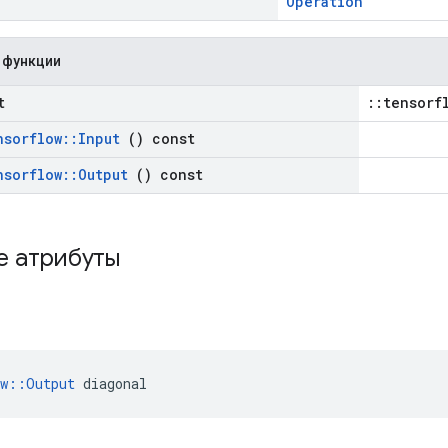
Operation
 функции
t
::tensorf
nsorflow
::
Input
() const
nsorflow
::
Output
() const
е атрибуты
ow::Output
 diagonal