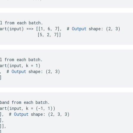
l from each batch.

art(input) ==> [[1, 6, 7],  # 
Output
 shape: (2, 3)

                [5, 2, 7]]
l from each batch.

art(input, k = 1)

,  # 
Output
 shape: (2, 3)

]
band from each batch.

art(input, k = (-1, 1))

],  # 
Output
 shape: (2, 3, 3)

,

],

,
