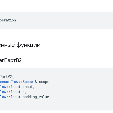
peration
нные функции
агПартВ2
PartV2
(
ensorflow
::
Scope
&
scope
,
low
::
Input
input
,
low
::
Input
k
,
low
::
Input
padding_value