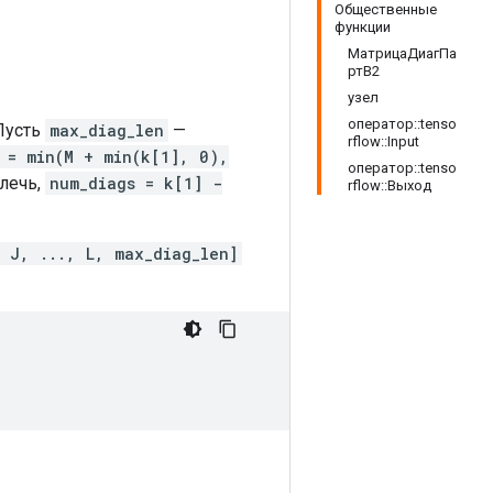
Общественные
функции
МатрицаДиагПа
ртВ2
узел
оператор::tenso
Пусть
max_diag_len
—
rflow::Input
 = min(M + min(k[1], 0),
оператор::tenso
лечь,
num_diags = k[1] -
rflow::Выход
 J, ..., L, max_diag_len]