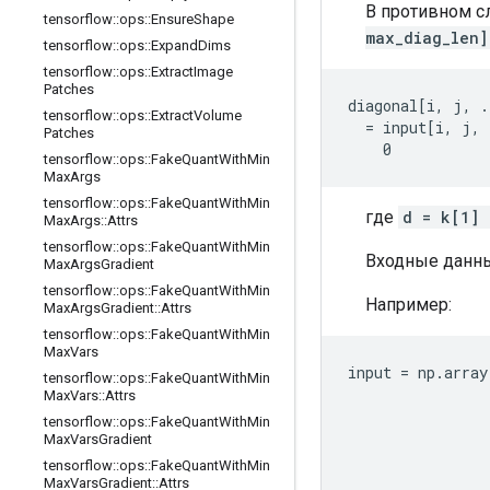
В противном с
tensorflow
::
ops
::
Ensure
Shape
max_diag_len]
tensorflow
::
ops
::
Expand
Dims
tensorflow
::
ops
::
Extract
Image
Patches
diagonal[i, j, .
tensorflow
::
ops
::
Extract
Volume
  = input[i, j, 
Patches
    0           
tensorflow
::
ops
::
Fake
Quant
With
Min
Max
Args
tensorflow
::
ops
::
Fake
Quant
With
Min
где
d = k[1] 
Max
Args
::
Attrs
tensorflow
::
ops
::
Fake
Quant
With
Min
Входные данн
Max
Args
Gradient
tensorflow
::
ops
::
Fake
Quant
With
Min
Например:
Max
Args
Gradient
::
Attrs
tensorflow
::
ops
::
Fake
Quant
With
Min
Max
Vars
input = np.array
tensorflow
::
ops
::
Fake
Quant
With
Min
                
Max
Vars
::
Attrs
                
tensorflow
::
ops
::
Fake
Quant
With
Min
                
Max
Vars
Gradient
                
tensorflow
::
ops
::
Fake
Quant
With
Min
                
Max
Vars
Gradient
::
Attrs