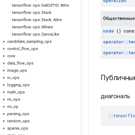
operation
tensorflow
::
ops
::
Set
Diff1D
::
Attrs
tensorflow
::
ops
::
Stack
Общественные
tensorflow
::
ops
::
Stack
::
Attrs
tensorflow
::
ops
::
Where
node
() cons
tensorflow
::
ops
::
Zeros
Like
operator
::
te
candidate
_
sampling
_
ops
control
_
flow
_
ops
operator
::
te
core
data
_
flow
_
ops
image
_
ops
Публичны
io
_
ops
logging
_
ops
math
_
ops
диагональ
nn
_
ops
no
_
op
parsing
_
ops
::
tensorfl
random
_
ops
sparse
_
ops