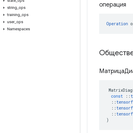
state
_
ops
операция
string
_
ops
training
_
ops
user
_
ops
Operation
 o
Namespaces
Обществе
МатрицаДи
MatrixDiag
const
::
t
::
tensorf
::
tensorf
::
tensorf
)