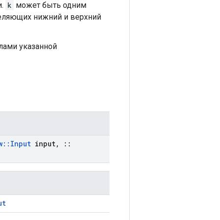
и.
k
может быть одним
деляющих нижний и верхний
елами указанной
w
::
Input
input
,
::
ut