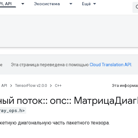
I, API
Экосистема
Ещё
Эта страница переведена с помощью
Cloud Translation API
.
, API
TensorFlow v2.0.0
C++
Эта информац
ный поток
::
опс
::
МатрицаДиаг
ray_ops.h>
кетную диагональную часть пакетного тензора.