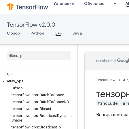
Установка
Обучение
AP
TensorFlow v2.0.0
Обзор
Python
C++
Java
C++
TensorFlow
API
array
_
ops
Обзор
тензор
tensorflow
::
ops
::
Batch
To
Space
tensorflow
::
ops
::
Batch
To
Space
ND
#include <ar
tensorflow
::
ops
::
Bitcast
Возвращает па
tensorflow
::
ops
::
Broadcast
Dynamic
Shape
tensorflow
::
ops
::
Broadcast
To