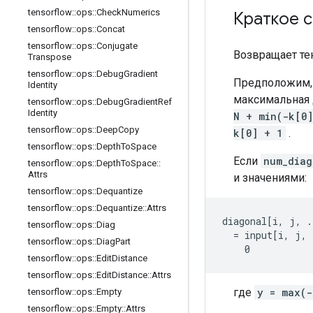
tensorflow
::
ops
::
Check
Numerics
Краткое 
tensorflow
::
ops
::
Concat
tensorflow
::
ops
::
Conjugate
Возвращает те
Transpose
tensorflow
::
ops
::
Debug
Gradient
Предположим,
Identity
максимальная 
tensorflow
::
ops
::
Debug
Gradient
Ref
Identity
N + min(-k[0
tensorflow
::
ops
::
Deep
Copy
k[0] + 1
.
tensorflow
::
ops
::
Depth
To
Space
Если
num_diag
tensorflow
::
ops
::
Depth
To
Space
::
Attrs
и значениями:
tensorflow
::
ops
::
Dequantize
tensorflow
::
ops
::
Dequantize
::
Attrs
diagonal[i, j, .
tensorflow
::
ops
::
Diag
  = input[i, j, 
tensorflow
::
ops
::
Diag
Part
    0           
tensorflow
::
ops
::
Edit
Distance
tensorflow
::
ops
::
Edit
Distance
::
Attrs
где
y = max(-
tensorflow
::
ops
::
Empty
tensorflow
::
ops
::
Empty
::
Attrs