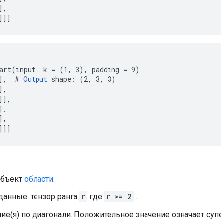
,

]]]
art(input, k = (1, 3), padding = 9)

],  # 
Output
 shape: (2, 3, 3)

,

],

,

,

]]]
объект
области.
данные: тензор ранга
r
где
r >= 2
.
ие(я) по диагонали. Положительное значение означает супе