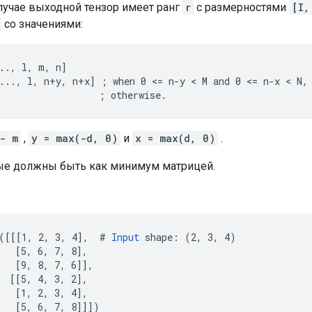
лучае выходной тензор имеет ранг
r
с размерностями
[I,
со значениями:
.., l, m, n]

..., l, n+y, n+x] ; when 0 <= n-y < M and 0 <= n-x < N,

                  ; otherwise.
- m
,
y = max(-d, 0)
и
x = max(d, 0)
.
ые должны быть как минимум матрицей.
([[[1, 2, 3, 4],  # 
Input
 shape: (2, 3, 4)

   [5, 6, 7, 8],

   [9, 8, 7, 6]],

  [[5, 4, 3, 2],

   [1, 2, 3, 4],

   [5, 6, 7, 8]]])