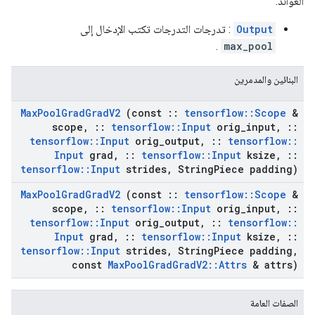
العوائد:
Output
: تدرجات التدرجات تكتب الإدخال إلى
.
max_pool
البنائين والمدمرين
Max
Pool
Grad
Grad
V2
(const
::
tensorflow
::
Scope
&
scope
,
::
tensorflow
::
Input
orig
_
input
,
::
tensorflow
::
Input
orig
_
output
,
::
tensorflow
::
Input
grad
,
::
tensorflow
::
Input
ksize
,
::
tensorflow
::
Input
strides
,
String
Piece padding)
Max
Pool
Grad
Grad
V2
(const
::
tensorflow
::
Scope
&
scope
,
::
tensorflow
::
Input
orig
_
input
,
::
tensorflow
::
Input
orig
_
output
,
::
tensorflow
::
Input
grad
,
::
tensorflow
::
Input
ksize
,
::
tensorflow
::
Input
strides
,
String
Piece padding
,
const
Max
Pool
Grad
Grad
V2
::
Attrs
& attrs)
الصفات العامة