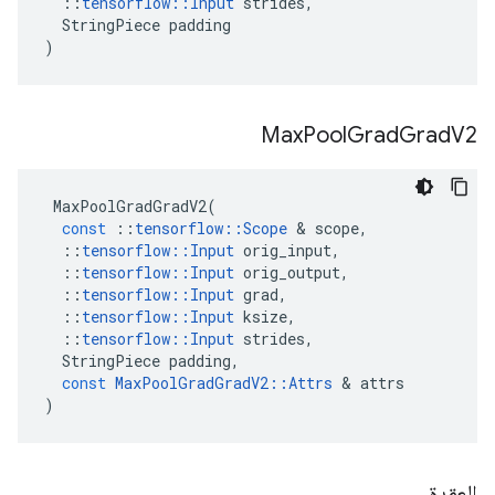
::
tensorflow
::
Input
strides
,
StringPiece
padding
)
Max
Pool
Grad
Grad
V2
MaxPoolGradGradV2
(
const
::
tensorflow
::
Scope
&
scope
,
::
tensorflow
::
Input
orig_input
,
::
tensorflow
::
Input
orig_output
,
::
tensorflow
::
Input
grad
,
::
tensorflow
::
Input
ksize
,
::
tensorflow
::
Input
strides
,
StringPiece
padding
,
const
MaxPoolGradGradV2
::
Attrs
&
attrs
)
العقدة