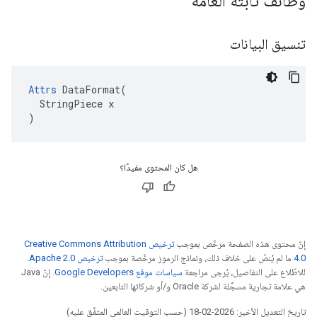
وظائف ثابتة العامة
تنسيق البيانات
Attrs
 DataFormat(

  StringPiece x

)
هل كان المحتوى مفيدًا؟
إنّ محتوى هذه الصفحة مرخّص بموجب
ترخيص Creative Commons Attribution
4.0‏
ما لم يُنصّ على خلاف ذلك، ونماذج الرموز مرخّصة بموجب
ترخيص Apache 2.0‏
.
للاطّلاع على التفاصيل، يُرجى مراجعة
سياسات موقع Google Developers‏
. إنّ Java
هي علامة تجارية مسجَّلة لشركة Oracle و/أو شركائها التابعين.
تاريخ التعديل الأخير: 2026-02-18 (حسب التوقيت العالمي المتفَّق عليه)