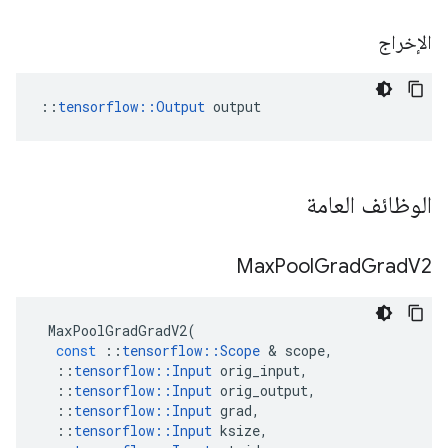
الإخراج
::
tensorflow::Output
 output
الوظائف العامة
Max
Pool
Grad
Grad
V2
MaxPoolGradGradV2
(
const
::
tensorflow
::
Scope
&
scope
,
::
tensorflow
::
Input
orig_input
,
::
tensorflow
::
Input
orig_output
,
::
tensorflow
::
Input
grad
,
::
tensorflow
::
Input
ksize
,