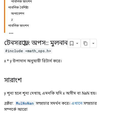
পাবলিক ফাংশন
পাবলিক বৈশিষ্ট্য
অপারেশন
z
পাবলিক ফাংশন
টেনসরফ্লো
::
অপস
::
মুলনান
#include <math_ops.h>
x * y উপাদান অনুযায়ী রিটার্ন করে।
সারাংশ
y শূন্য হলে শূন্য দেখায়, এমনকি যদি x অসীম বা NaN হয়।
দ্রষ্টব্য
:
MulNoNan
সম্প্রচার সমর্থন করে।
এখানে
সম্প্রচার
সম্পর্কে আরো