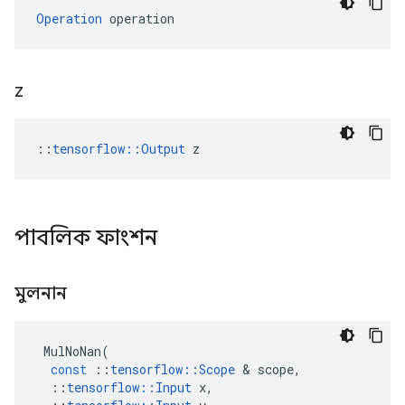
Operation
 operation
z
::
tensorflow::Output
 z
পাবলিক ফাংশন
মুলনান
MulNoNan
(
const
::
tensorflow
::
Scope
&
scope
,
::
tensorflow
::
Input
x
,