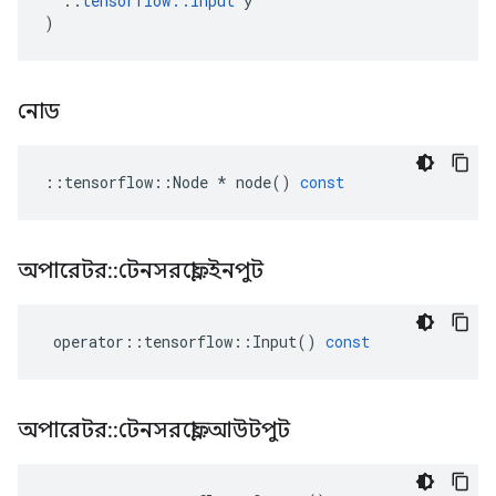
::
tensorflow
::
Input
y
)
নোড
::
tensorflow
::
Node
*
node
()
const
অপারেটর
::
টেনসরফ্লো
::
ইনপুট
operator
::
tensorflow
::
Input
()
const
অপারেটর
::
টেনসরফ্লো
::
আউটপুট