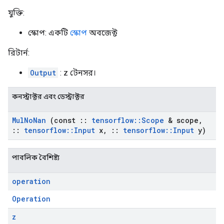
যুক্তি:
স্কোপ: একটি
স্কোপ
অবজেক্ট
রিটার্ন:
Output
: z টেনসর।
কনস্ট্রাক্টর এবং ডেস্ট্রাক্টর
Mul
No
Nan
(const
::
tensorflow
::
Scope
& scope
,
::
tensorflow
::
Input
x
,
::
tensorflow
::
Input
y)
পাবলিক বৈশিষ্ট্য
operation
Operation
z