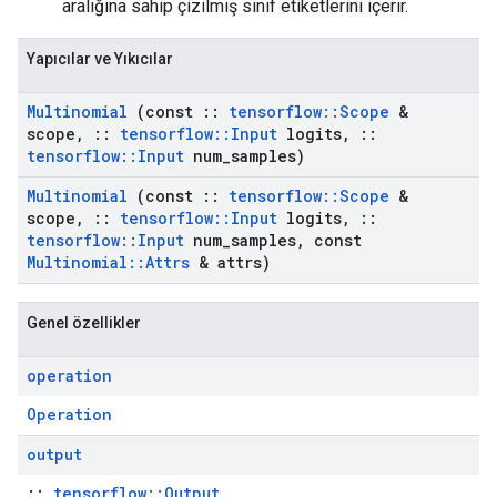
aralığına sahip çizilmiş sınıf etiketlerini içerir.
Yapıcılar ve Yıkıcılar
Multinomial
(const
::
tensorflow
::
Scope
&
scope
,
::
tensorflow
::
Input
logits
,
::
tensorflow
::
Input
num
_
samples)
Multinomial
(const
::
tensorflow
::
Scope
&
scope
,
::
tensorflow
::
Input
logits
,
::
tensorflow
::
Input
num
_
samples
,
const
Multinomial
::
Attrs
& attrs)
Genel özellikler
operation
Operation
output
::
tensorflow::Output