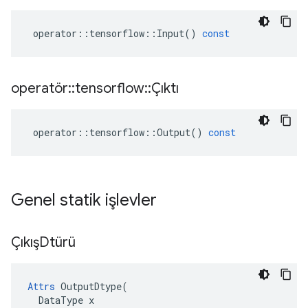
operator
::
tensorflow
::
Input
()
const
operatör
::
tensorflow
::
Çıktı
operator
::
tensorflow
::
Output
()
const
Genel statik işlevler
ÇıkışDtürü
Attrs
OutputDtype
(
DataType
x