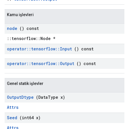
Kamu işlevleri
node
() const
::tensorflow::Node *
operator
::
tensorflow
::
Input
() const
operator
::
tensorflow
::
Output
() const
Genel statik işlevler
Output
Dtype
(Data
Type x)
Attrs
Seed
(int64 x)
Attrs