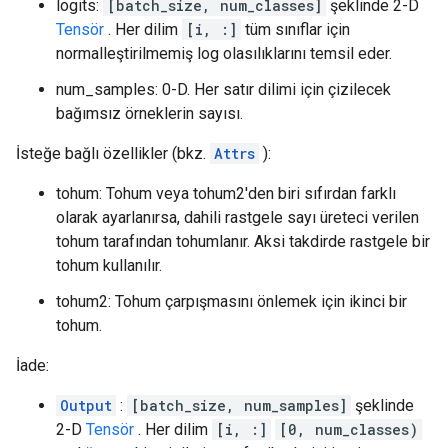
logits:
[batch_size, num_classes]
şeklinde 2-D
Tensör
. Her dilim
[i, :]
tüm sınıflar için
normalleştirilmemiş log olasılıklarını temsil eder.
num_samples: 0-D. Her satır dilimi için çizilecek
bağımsız örneklerin sayısı.
İsteğe bağlı özellikler (bkz.
Attrs
):
tohum: Tohum veya tohum2'den biri sıfırdan farklı
olarak ayarlanırsa, dahili rastgele sayı üreteci verilen
tohum tarafından tohumlanır. Aksi takdirde rastgele bir
tohum kullanılır.
tohum2: Tohum çarpışmasını önlemek için ikinci bir
tohum.
İade:
Output
:
[batch_size, num_samples]
şeklinde
2-D
Tensör
. Her dilim
[i, :]
[0, num_classes)