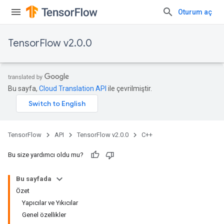
Oturum aç
TensorFlow v2.0.0
Bu sayfa,
Cloud Translation API
ile çevrilmiştir.
TensorFlow
API
TensorFlow v2.0.0
C++
Bu size yardımcı oldu mu?
Bu sayfada
Özet
Yapıcılar ve Yıkıcılar
Genel özellikler