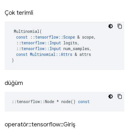
Çok terimli
Multinomial
(
const
::
tensorflow
::
Scope
&
scope
,
::
tensorflow
::
Input
logits
,
::
tensorflow
::
Input
num_samples
,
const
Multinomial
::
Attrs
&
attrs
)
düğüm
::
tensorflow
::
Node
*
node
()
const
operatör
::
tensorflow
::
Giriş