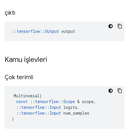
çıktı
::
tensorflow::Output
 output
Kamu işlevleri
Çok terimli
Multinomial
(
const
::
tensorflow
::
Scope
&
scope
,
::
tensorflow
::
Input
logits
,
::
tensorflow
::
Input
num_samples
)