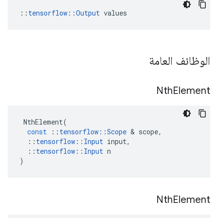
::
tensorflow::Output
 values
الوظائف العامة
Nth
Element
NthElement
(
const
::
tensorflow
::
Scope
&
scope
,
::
tensorflow
::
Input
input
,
::
tensorflow
::
Input
n
)
Nth
Element