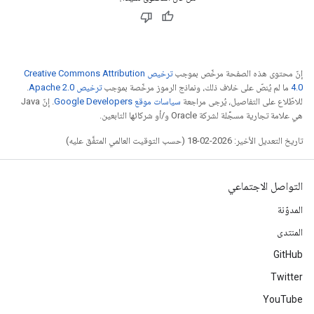
إنّ محتوى هذه الصفحة مرخّص بموجب
ترخيص Creative Commons Attribution
4.0‏
ما لم يُنصّ على خلاف ذلك، ونماذج الرموز مرخّصة بموجب
ترخيص Apache 2.0‏
.
للاطّلاع على التفاصيل، يُرجى مراجعة
سياسات موقع Google Developers‏
. إنّ Java
هي علامة تجارية مسجَّلة لشركة Oracle و/أو شركائها التابعين.
تاريخ التعديل الأخير: 2026-02-18 (حسب التوقيت العالمي المتفَّق عليه)
التواصل الاجتماعي
المدوّنة
المنتدى
GitHub
Twitter
YouTube