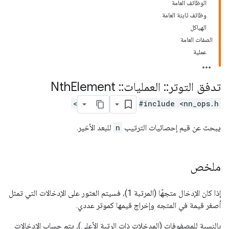
الوظائف العامة
وظائف ثابتة العامة
الهياكل
الصفات العامة
عملية
تدفق التوتر
::
العمليات
::
Nth
Element
#include <nn_ops.h>
يبحث عن قيم إحصائيات الترتيب
n
للبعد الأخير.
ملخص
إذا كان الإدخال متجهًا (المرتبة 1)، فسيتم العثور على الإدخالات التي تمثل
أصغر قيمة في المتجه وإخراج قيمها كموتر عددي.
بالنسبة للمصفوفات (المدخلات ذات الرتبة الأعلى)، يتم حساب الإدخالات