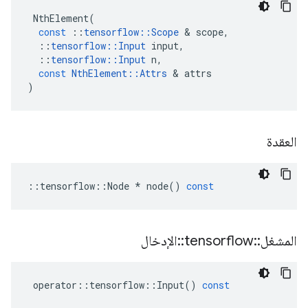
NthElement
(
const
::
tensorflow
::
Scope
&
scope
,
::
tensorflow
::
Input
input
,
::
tensorflow
::
Input
n
,
const
NthElement
::
Attrs
&
attrs
)
العقدة
::
tensorflow
::
Node
*
node
()
const
المشغل
::
tensorflow
::
الإدخال
operator
::
tensorflow
::
Input
()
const