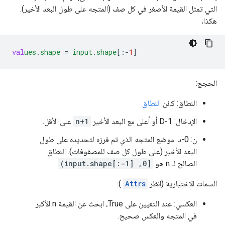
التي تمثل القيمة الأصغر في كل صف (المتجه على طول البعد الأخير).
هكذا،
val
ues
.
shape
=
input
.
shape
[
:-
1
]
الحجج:
النطاق: كائن
النطاق
الإدخال: 1-D أو أعلى مع البعد الأخير
n+1
على الأقل.
ن: 0-د. موضع المتجه الذي تم فرزه لتحديده على طول
البعد الأخير (على طول كل صف للمصفوفات). النطاق
الصالح لـ n هو
[0, input.shape[:-1])
السمات الاختيارية (انظر
Attrs
):
العكسي: عند التعيين على True، ابحث عن القيمة n الأكبر
في المتجه والعكس صحيح.