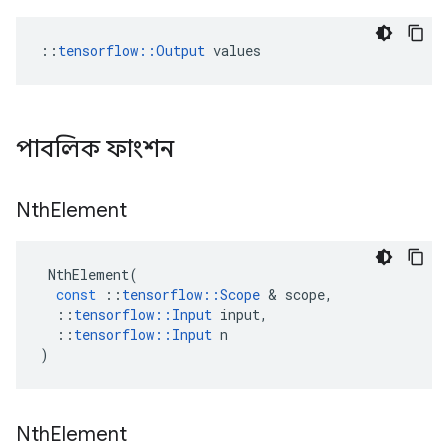
::
tensorflow::Output
 values
পাবলিক ফাংশন
Nth
Element
NthElement
(
const
::
tensorflow
::
Scope
&
scope
,
::
tensorflow
::
Input
input
,
::
tensorflow
::
Input
n
)
Nth
Element