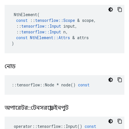
NthElement
(
const
::
tensorflow
::
Scope
&
scope
,
::
tensorflow
::
Input
input
,
::
tensorflow
::
Input
n
,
const
NthElement
::
Attrs
&
attrs
)
নোড
::
tensorflow
::
Node
*
node
()
const
অপারেটর
::
টেনসরফ্লো
::
ইনপুট
operator
::
tensorflow
::
Input
()
const