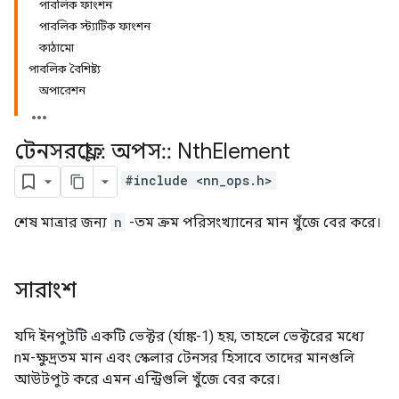
পাবলিক ফাংশন
পাবলিক স্ট্যাটিক ফাংশন
কাঠামো
পাবলিক বৈশিষ্ট্য
অপারেশন
টেনসরফ্লো
::
অপস
::
Nth
Element
#include <nn_ops.h>
শেষ মাত্রার জন্য
n
-তম ক্রম পরিসংখ্যানের মান খুঁজে বের করে।
সারাংশ
যদি ইনপুটটি একটি ভেক্টর (র্যাঙ্ক-1) হয়, তাহলে ভেক্টরের মধ্যে
nম-ক্ষুদ্রতম মান এবং স্কেলার টেনসর হিসাবে তাদের মানগুলি
আউটপুট করে এমন এন্ট্রিগুলি খুঁজে বের করে।