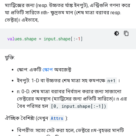
ম্যাট্রিক্সের জন্য (resp. উচ্চতর র্যাঙ্ক ইনপুট), এন্ট্রিগুলি গণনা করে
যা প্রতিটি সারিতে nth- ক্ষুদ্রতম মান (শেষ মাত্রা বরাবর resp.
ভেক্টর)। এইভাবে,
val
ues
.
shape
=
input
.
shape
[
:-
1
]
যুক্তি:
স্কোপ: একটি
স্কোপ
অবজেক্ট
ইনপুট: 1-D বা উচ্চতর শেষ মাত্রা সহ কমপক্ষে
n+1
।
n: 0-D. শেষ মাত্রা বরাবর নির্বাচন করার জন্য সাজানো
ভেক্টরের অবস্থান (ম্যাট্রিসের জন্য প্রতিটি সারিতে)। n এর
বৈধ পরিসর হল
[0, input.shape[:-1])
ঐচ্ছিক বৈশিষ্ট্য (দেখুন
Attrs
):
বিপরীত: সত্যে সেট করা হলে, ভেক্টরে nম-বৃহত্তর মানটি