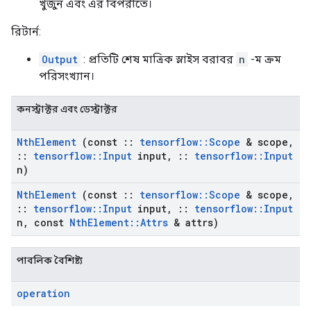
খুঁজুন এবং এর বিপরীতে।
রিটার্ন:
Output
: প্রতিটি শেষ মাত্রিক স্লাইস বরাবর
n
-ম ক্রম
পরিসংখ্যান।
কনস্ট্রাক্টর এবং ডেস্ট্রাক্টর
Nth
Element
(const
::
tensorflow
::
Scope
& scope
,
::
tensorflow
::
Input
input
,
::
tensorflow
::
Input
n)
Nth
Element
(const
::
tensorflow
::
Scope
& scope
,
::
tensorflow
::
Input
input
,
::
tensorflow
::
Input
n
,
const
Nth
Element
::
Attrs
& attrs)
পাবলিক বৈশিষ্ট্য
operation