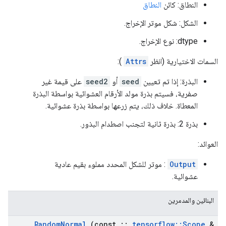
النطاق: كائن
النطاق
الشكل: شكل موتر الإخراج.
dtype: نوع الإخراج.
السمات الاختيارية (انظر
Attrs
):
البذرة: إذا تم تعيين
seed
أو
seed2
على قيمة غير
صفرية، فسيتم بذرة مولد الأرقام العشوائية بواسطة البذرة
المعطاة. خلاف ذلك، يتم زرعها بواسطة بذرة عشوائية.
بذرة 2: بذرة ثانية لتجنب اصطدام البذور.
العوائد:
Output
: موتر للشكل المحدد مملوء بقيم عادية
عشوائية.
البنائين والمدمرين
Random
Normal
(const
::
tensorflow
::
Scope
&