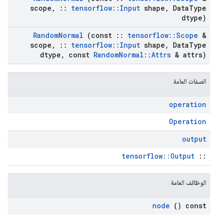
scope
,
::
tensorflow
::
Input
shape
,
Data
Type
dtype)
Random
Normal
(const
::
tensorflow
::
Scope
&
scope
,
::
tensorflow
::
Input
shape
,
Data
Type
dtype
,
const
Random
Normal
::
Attrs
& attrs)
الصفات العامة
operation
Operation
output
tensorflow::Output
::
الوظائف العامة
node
() const