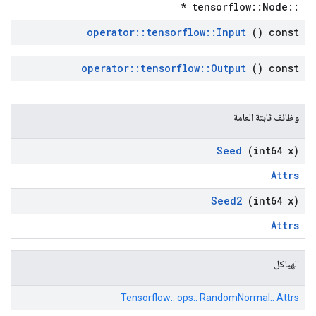
::tensorflow::Node *
operator
::
tensorflow
::
Input
() const
operator
::
tensorflow
::
Output
() const
وظائف ثابتة العامة
Seed
(int64 x)
Attrs
Seed2
(int64 x)
Attrs
الهياكل
Tensorflow:: ops:: RandomNormal:: Attrs