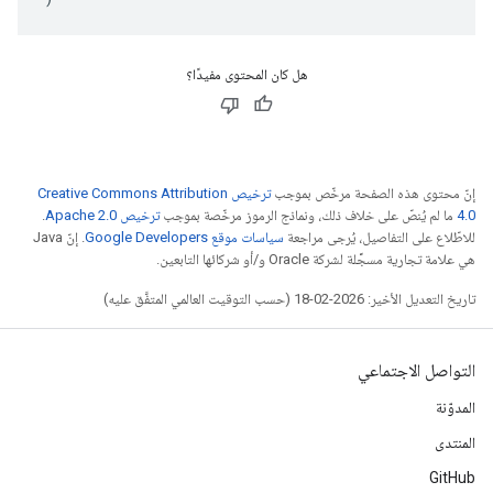
هل كان المحتوى مفيدًا؟
إنّ محتوى هذه الصفحة مرخّص بموجب
ترخيص Creative Commons Attribution
4.0‏
ما لم يُنصّ على خلاف ذلك، ونماذج الرموز مرخّصة بموجب
ترخيص Apache 2.0‏
.
للاطّلاع على التفاصيل، يُرجى مراجعة
سياسات موقع Google Developers‏
. إنّ Java
هي علامة تجارية مسجَّلة لشركة Oracle و/أو شركائها التابعين.
تاريخ التعديل الأخير: 2026-02-18 (حسب التوقيت العالمي المتفَّق عليه)
التواصل الاجتماعي
المدوّنة
المنتدى
GitHub